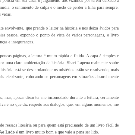
 a polícia em sua casa, o julgamento dos vizinhos por terem deixado a
 mídia, o sentimento de culpa e o medo de perder a filha para sempre,
 vidas.
 envolvente, que prende o leitor na história e nos deixa ávidos para
ira pessoa, expondo o ponto de vista de vários personagens, o livro
nças e inseguranças.
poucas páginas, a leitura é muito rápida e fluida. A capa é simples e
eitor uma clara ambientação da história. Shari Lapena realmente soube
istória está se desenrolando e os mistérios estão se resolvendo, mais
is eletrizante, colocando os personagens em situações absurdamente
, mas, apesar disso ter me incomodado durante a leitura, certamente
lva é no que diz respeito aos diálogos, que, em alguns momentos, me
 ressaca literária ou para quem está precisando de um livro fácil de
Ao Lado
é um livro muito bom e que vale a pena ser lido.