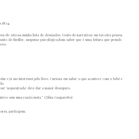
s 18:14
pos ele está na minha lista de desejados. Gosto de narrativas em terceira pessoa
uito de thriller, suspense psicológico,Bom saber que é uma leitura que prende.
reve.
bém e já me interessei pelo livro. Curiosa em saber o que acontece com o bebê e
do.
 ser 'sequestrada' deve dar o maior desespero.
ontece sem uma razão justa.” (Zíbia Gasparetto)
res, participem.