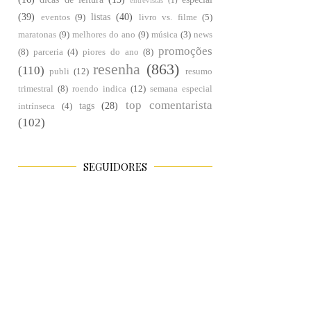
entrevistas
(1)
(39)
listas
(40)
eventos
(9)
livro vs. filme
(5)
maratonas
(9)
melhores do ano
(9)
música
(3)
news
promoções
(8)
parceria
(4)
piores do ano
(8)
resenha
(863)
(110)
publi
(12)
resumo
trimestral
(8)
roendo indica
(12)
semana especial
top comentarista
tags
(28)
intrínseca
(4)
(102)
SEGUIDORES