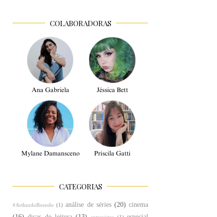
COLABORADORAS
CATEGORIAS
análise de séries
(20)
cinema
#ArthurdoRoendo
(1)
(16)
dicas de leitura
(13)
especial