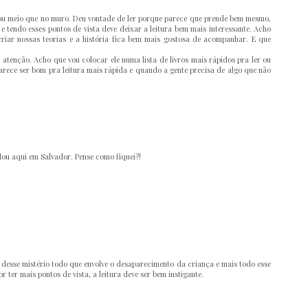
xou meio que no muro. Deu vontade de ler porque parece que prende bem mesmo,
 tendo esses pontos de vista deve deixar a leitura bem mais interessante. Acho
riar nossas teorias e a história fica bem mais gostosa de acompanhar. E que
atenção. Acho que vou colocar ele numa lista de livros mais rápidos pra ler ou
parece ser bom pra leitura mais rápida e quando a gente precisa de algo que não
lou aqui em Salvador. Pense como fiquei?!
 desse mistério todo que envolve o desaparecimento da criança e mais todo esse
r ter mais pontos de vista, a leitura deve ser bem instigante.