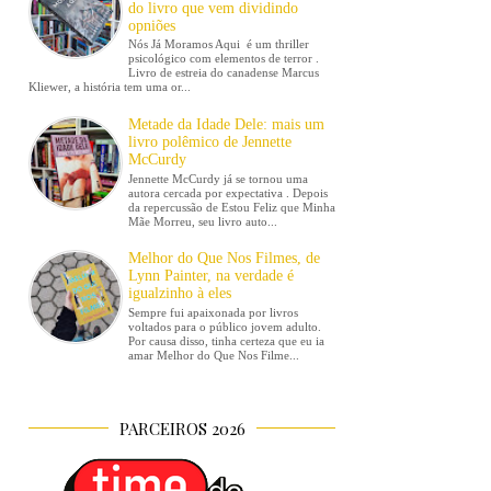
do livro que vem dividindo
opniões
Nós Já Moramos Aqui é um thriller
psicológico com elementos de terror .
Livro de estreia do canadense Marcus
Kliewer, a história tem uma or...
Metade da Idade Dele: mais um
livro polêmico de Jennette
McCurdy
Jennette McCurdy já se tornou uma
autora cercada por expectativa . Depois
da repercussão de Estou Feliz que Minha
Mãe Morreu, seu livro auto...
Melhor do Que Nos Filmes, de
Lynn Painter, na verdade é
igualzinho à eles
Sempre fui apaixonada por livros
voltados para o público jovem adulto.
Por causa disso, tinha certeza que eu ia
amar Melhor do Que Nos Filme...
PARCEIROS 2026