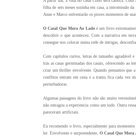
A partir daí, a vida do casal Conti será caótica. Com
filha de seis meses sozinha em casa, a intromissão da
Anne e Marco enfrentarão os piores momentos de suas
O Casal Que Mora Ao Lado
é um livro extremamente
descobrir o que aconteceu. Com a narrativa em terce
consegue nos colocar numa rede de intrigas, desconfia
Com capítulos curtos, letras de tamanho agradável e 
trás as casas germinadas dos casais, oferecendo ao l
criar um thriller envolvente. Quando pensamos que a h
conflitos entram em cena e a trama fica cada vez ma
perturbadoras.
Algumas passagens do livro não são muito verossímeis
não estragou a experiencia como um todo. Outra ressa
pareceram artificiais.
Eu recomendo o livro, especialmente para momentos de
ler. Envolvente e surpreendente,
O Casal Que Mora 