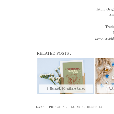
Título Orig
Au
Trad
Livro recebi
RELATED POSTS :
S. Bernardo | Graciliano Ramos
A Am
LABEL:
PRISCILA
,
RECORD
,
RESENHA