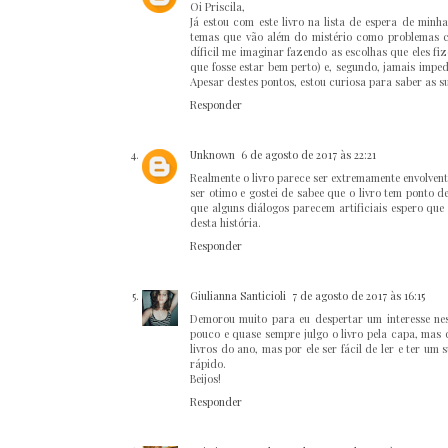
Oi Priscila,
Já estou com este livro na lista de espera de minha
temas que vão além do mistério como problemas con
díficil me imaginar fazendo as escolhas que eles f
que fosse estar bem perto) e, segundo, jamais imped
Apesar destes pontos, estou curiosa para saber as s
Responder
Unknown
6 de agosto de 2017 às 22:21
Realmente o livro parece ser extremamente envolvente
ser otimo e gostei de sabee que o livro tem ponto d
que alguns diálogos parecem artificiais espero que
desta história.
Responder
Giulianna Santicioli
7 de agosto de 2017 às 16:15
Demorou muito para eu despertar um interesse ness
pouco e quase sempre julgo o livro pela capa, mas 
livros do ano, mas por ele ser fácil de ler e ter u
rápido.
Beijos!
Responder