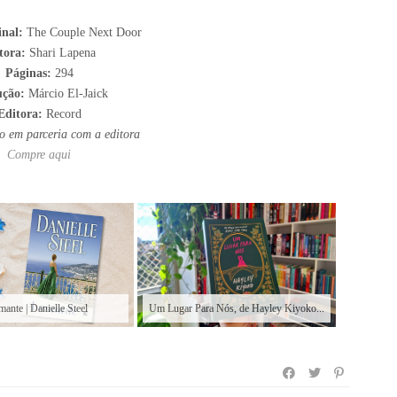
inal:
The Couple Next Door
tora:
Shari Lapena
Páginas:
294
ução:
Márcio El-Jaick
Editora:
Record
do em parceria com a editora
Compre aqui
ante | Danielle Steel
Um Lugar Para Nós, de Hayley Kiyoko...