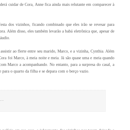
poderá cuidar de Cora, Anne fica ainda mais relutante em comparecer à
esta dos vizinhos, ficando combinado que eles irão se revesar para
a. Além disso, eles também levarão a babá eletrônica que, apesar de
 áudio.
assistir ao flerte entre seu marido, Marco, e a vizinha, Cynthia. Além
 Cora foi Marco, à meia noite e meia. Já são quase uma e meia quando
 com Marco a acompanhando. No entanto, para a surpresa do casal, a
re para o quarto da filha e se depara com o berço vazio.
a….