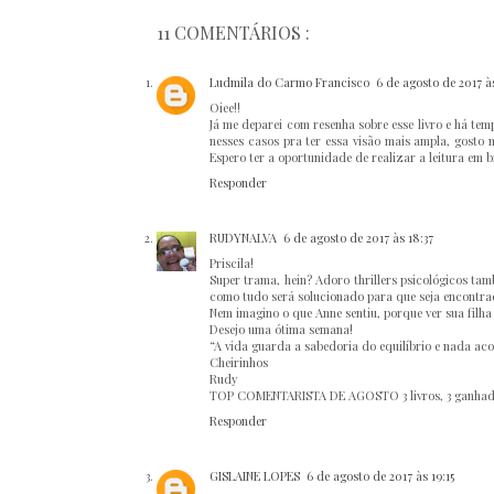
11 COMENTÁRIOS :
Ludmila do Carmo Francisco
6 de agosto de 2017 à
Oiee!!
Já me deparei com resenha sobre esse livro e há tem
nesses casos pra ter essa visão mais ampla, gosto m
Espero ter a oportunidade de realizar a leitura em b
Responder
RUDYNALVA
6 de agosto de 2017 às 18:37
Priscila!
Super trama, hein? Adoro thrillers psicológicos tam
como tudo será solucionado para que seja encontra
Nem imagino o que Anne sentiu, porque ver sua filha
Desejo uma ótima semana!
“A vida guarda a sabedoria do equilíbrio e nada ac
Cheirinhos
Rudy
TOP COMENTARISTA DE AGOSTO 3 livros, 3 ganhado
Responder
GISLAINE LOPES
6 de agosto de 2017 às 19:15