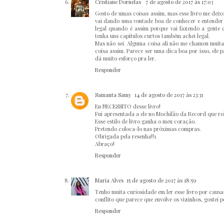
Cristiane Dornelas
7 de agosto de 2017 às 17:03
Gosto de umas coisas assim, mas esse livro me dei
vai dando uma vontade boa de conhecer e entender e
legal quando é assim porque vai fazendo a gente c
tenha uns capítulos curtos também achei legal.
Mas não sei. Alguma coisa ali não me chamou muita 
coisa assim. Parece ser uma dica boa por isso, ele 
dá muito esforço pra ler.
Responder
Samanta Samy
14 de agosto de 2017 às 23:31
Eu NECESSITO desse livro!
Fui apresentada a ele no Mochilão da Record que ro
Esse estilo de livro ganha o meu coração.
Pretendo coloca-lo nas próximas compras.
Obrigada pela resenha!!1
Abraço!
Responder
Maria Alves
15 de agosto de 2017 às 18:59
Tenho muita curiosidade em ler esse livro por causa
conflito que parece que envolve os vizinhos, gostei po
Responder