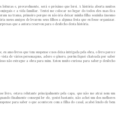
s leituras e, provavelmente, será o próximo que lerei. A história aborta muitos
jugais e a vida familiar. Tentei me colocar no lugar do todos eles mas fica
izeram na trama, primeiro porque eu não iria deixar minha filha sozinha (mesmo
iria meus amigos de levarem seus filhos a alguma festa que eu fosse organizar.
urpresas que a autora reservou para o desfecho desta história.
, eu amo livros que tem suspense e nos deixa intrigada pela obra, o livro parece
e vista de vários personagens, adoro o gênero, porém fiquei chateada por saber
 isso não estrague a obra para mim. Estou muito curiosa para saber p desfecho
e livro, estava relutante principalmente pela capa, que não me atrai nem um
quando finalmente consegui ler ele, gostei bastante, não achei um dos melhores
m suspense para saber o que aconteceu com a filha do casal, acabei lendo ele bem