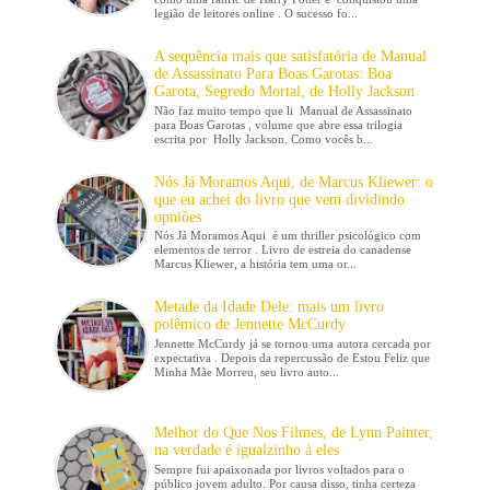
legião de leitores online . O sucesso fo...
A sequência mais que satisfatória de Manual
de Assassinato Para Boas Garotas: Boa
Garota, Segredo Mortal, de Holly Jackson
Não faz muito tempo que li Manual de Assassinato
para Boas Garotas , volume que abre essa trilogia
escrita por Holly Jackson. Como vocês b...
Nós Já Moramos Aqui, de Marcus Kliewer: o
que eu achei do livro que vem dividindo
opniões
Nós Já Moramos Aqui é um thriller psicológico com
elementos de terror . Livro de estreia do canadense
Marcus Kliewer, a história tem uma or...
Metade da Idade Dele: mais um livro
polêmico de Jennette McCurdy
Jennette McCurdy já se tornou uma autora cercada por
expectativa . Depois da repercussão de Estou Feliz que
Minha Mãe Morreu, seu livro auto...
Melhor do Que Nos Filmes, de Lynn Painter,
na verdade é igualzinho à eles
Sempre fui apaixonada por livros voltados para o
público jovem adulto. Por causa disso, tinha certeza