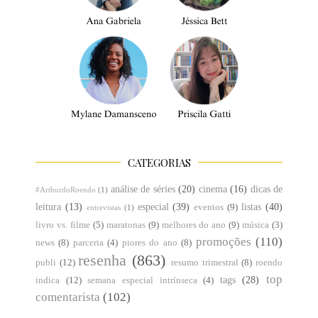
CATEGORIAS
análise de séries
(20)
cinema
(16)
dicas de
#ArthurdoRoendo
(1)
leitura
(13)
especial
(39)
listas
(40)
eventos
(9)
entrevistas
(1)
livro vs. filme
(5)
maratonas
(9)
melhores do ano
(9)
música
(3)
promoções
(110)
news
(8)
parceria
(4)
piores do ano
(8)
resenha
(863)
publi
(12)
resumo trimestral
(8)
roendo
top
tags
(28)
indica
(12)
semana especial intrínseca
(4)
comentarista
(102)