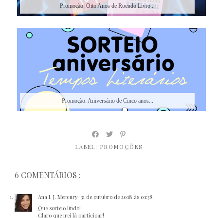
Promoção: Oito Anos de Roendo Livro...
Promoção: Aniversário de Cinco anos...
LABEL:
PROMOÇÕES
6 COMENTÁRIOS :
Ana I. J. Mercury
31 de outubro de 2018 às 01:38
Que sorteio lindo!
Claro que irei lá participar!