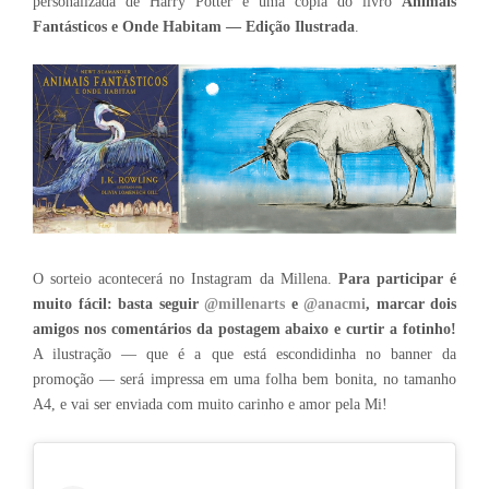
personalizada de Harry Potter e uma cópia do livro
Animais
Fantásticos e Onde Habitam — Edição Ilustrada
.
O sorteio acontecerá no Instagram da Millena.
Para participar é
muito fácil: basta seguir
@millenarts
e
@anacmi
, marcar dois
amigos nos comentários da postagem abaixo e curtir a fotinho!
A ilustração — que é a que está escondidinha no banner da
promoção — será impressa em uma folha bem bonita, no tamanho
A4, e vai ser enviada com muito carinho e amor pela Mi!