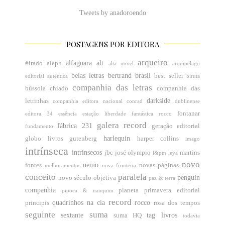
Tweets by anadoroendo
POSTAGENS POR EDITORA
arqueiro
alfaguara
alt
#irado
aleph
alta novel
arquipélago
belas letras
bertrand brasil
best seller
editorial
autêntica
biruta
companhia das letras
bússola
chiado
companhia das
darkside
letrinhas
companhia editora nacional
conrad
dublinense
fontanar
editora 34
essência
estação liberdade
fantástica rocco
galera record
fábrica 231
geração editorial
fundamento
harlequin
globo livros
gutenberg
harper collins
imago
intrínseca
intrínsecos
jbc
josé olympio
martins
l&pm
leya
novo
nemo
fontes
novas páginas
melhoramentos
nova fronteira
conceito
paralela
penguin
novo século
objetiva
paz & terra
companhia
planeta
primavera editorial
pipoca & nanquim
record
quadrinhos na cia
rocco
principis
rosa dos tempos
seguinte
suma
sextante
tag livros
suma HQ
todavia