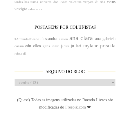
verus
tordesilhas
trama
universo dos livros
valentina
vergara & riba
vestígio
zahar
ática
POSTAGENS POR COLUNISTAS
ana clara
alessandra
ana gabriela
#ArthurdoRoendo
alisson
jess
mylane
priscila
edu
ellen
ju
lari
cássia
gabs
icaro
sil
raíssa
ARQUIVO DO BLOG
(Quase) Todas as imagens utilizadas no Roendo Livros são
modificadas do
Freepik.com
❤