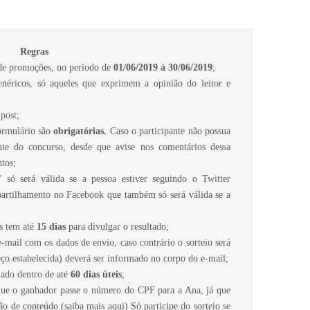
Regras
 de promoções, no período de
01/06/2019 à 30/06/2019
;
néricos, só aqueles que exprimem a opinião do leitor e
post;
formulário são
obrigatórias.
Caso o participante não possua
nte do concurso, desde que avise nos comentários dessa
tos;
"
só será válida se a pessoa estiver seguindo o Twitter
rtilhamento no Facebook que também só será válida se a
s tem até
15 dias
para divulgar o resultado;
-mail com os dados de envio, caso contrário o sorteio será
reço estabelecida) deverá ser informado no corpo do e-mail;
iado dentro de até
60 dias úteis
;
o que o ganhador passe o número do CPF para a Ana, já que
ão de conteúdo (saiba mais aqui) Só participe do sorteio se