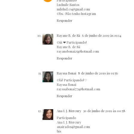
Participando!
Ludmile Santos
milelud.cs@gmail.com
Obs.: Não tenho Instagram
Responder
Rayane B. de Sá
6 de junho de 2019 às 19:14
Oiii ❤ Participando!
Rayane B. de Sá
rayanebonai25@hotmail.com
Responder
Rayssa Bonai
8 de junho de 2019 às 01:56
Olá! Participando!♡
Rayssa Bonai
rayssabonai771@hotmail.com
Responder
Ana I. J. Mercury
30 de junho de 2019 às 00:58
Participando
Ana I. J. Mercury
anairados@gmail.com
bjs