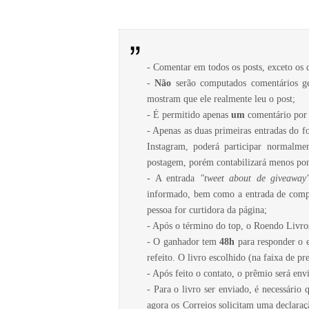
- Comentar em todos os posts, exceto os
-
Não
serão computados comentários ge
mostram que ele realmente leu o post;
- É permitido apenas
um
comentário por 
- Apenas as duas primeiras entradas do 
Instagram, poderá participar normalme
postagem, porém contabilizará menos pon
- A entrada
"tweet about de giveaway
informado, bem como a entrada de compa
pessoa for curtidora da página;
- Após o término do top, o Roendo Livro
- O ganhador tem
48h
para responder o e
refeito. O livro escolhido (na faixa de p
- Após feito o contato, o prêmio será env
- Para o livro ser enviado, é necessári
agora os Correios solicitam uma declaraç