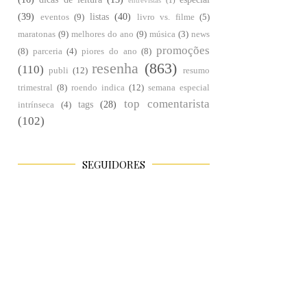
entrevistas
(1)
(39)
listas
(40)
eventos
(9)
livro vs. filme
(5)
maratonas
(9)
melhores do ano
(9)
música
(3)
news
promoções
(8)
parceria
(4)
piores do ano
(8)
resenha
(863)
(110)
publi
(12)
resumo
trimestral
(8)
roendo indica
(12)
semana especial
top comentarista
tags
(28)
intrínseca
(4)
(102)
SEGUIDORES