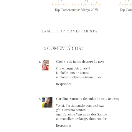
Top Comentarista: Março 2025
Top Come
LABEL:
TOP COMENTARISTA
12 COMENTÁRIOS :
Chelle
1 de junho de 2019 às 11:56
Oia eu aqui outra vez!!!
Michelle Lins de Lemos
michellelinsdelemos@gmail.com
Responder
Carolina Santos
1 de junho de 2019 às 12:07
Voltei. Participando com certeza
gfc: Carolina Santos
Ana Carolina Venceslau dos Santos
anacarollvenceslau@yahoo.com.br
Responder