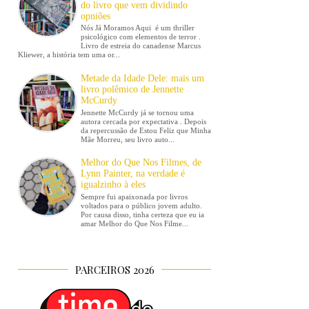
do livro que vem dividindo
opniões
Nós Já Moramos Aqui é um thriller
psicológico com elementos de terror .
Livro de estreia do canadense Marcus
Kliewer, a história tem uma or...
Metade da Idade Dele: mais um
livro polêmico de Jennette
McCurdy
Jennette McCurdy já se tornou uma
autora cercada por expectativa . Depois
da repercussão de Estou Feliz que Minha
Mãe Morreu, seu livro auto...
Melhor do Que Nos Filmes, de
Lynn Painter, na verdade é
igualzinho à eles
Sempre fui apaixonada por livros
voltados para o público jovem adulto.
Por causa disso, tinha certeza que eu ia
amar Melhor do Que Nos Filme...
PARCEIROS 2026