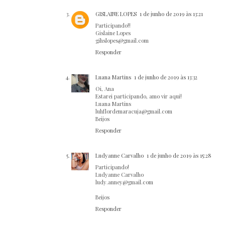
GISLAINE LOPES
1 de junho de 2019 às 13:21
Participando!!
Gislaine Lopes
gihslopes@gmail.com
Responder
Luana Martins
1 de junho de 2019 às 13:32
Oi, Ana
Estarei participando, amo vir aqui!
Luana Martins
luhflordemaracuja@gmail.com
Beijos
Responder
Ludyanne Carvalho
1 de junho de 2019 às 15:28
Participando!
Ludyanne Carvalho
ludy.anney@gmail.com
Beijos
Responder