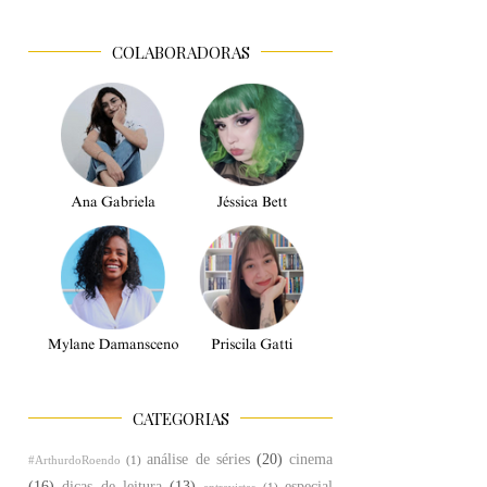
COLABORADORAS
CATEGORIAS
análise de séries
(20)
cinema
#ArthurdoRoendo
(1)
(16)
dicas de leitura
(13)
especial