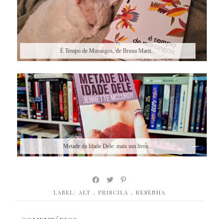
É Tempo de Morangos, de Bruna Marti...
Metade da Idade Dele: mais um livro...
LABEL:
ALT
,
PRISCILA
,
RESENHA