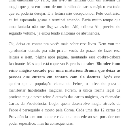
uma entusiasta do Tarot, um livro de fantasia com um sistema de
magia que gira em torno de um baralho de cartas mágico era tudo
que eu poderia desejar. E a leitura não decepcionou. Pelo contrário,
eu fui esperando gostar e terminei amando. Fazia muito tempo que
uma fantasia não me fisgava assim. Alô, editora Alt, preciso do
segundo volume, já estou tendo sintomas de abstinência.
Ok, deixa eu contar pra vocês mais sobre esse livro. Nem vou me
aprofundar demais pra não privar vocês do prazer de fazer essa
leitura e irem, página após página, montando esse quebra-cabeça
fascinante. Mas aqui está o que vocês precisam saber:
Blunder é um
reino mágico cercado por uma misteriosa Bruma que deixa as
pessoas que entram em contato com ela doentes
. Após esse
quadro que a população chama de Febre, o infectado passa a
manifestar habilidades mágicas. Porém, a única forma legal de
praticar magia neste reino é através das cartas mágicas, as chamadas
Cartas da Providência. Logo, quem desenvolve magia através da
Febre é perseguido e morto pela Coroa. Cada uma das 12 cartas da
Providência tem um nome e cada uma concede ao seu portador um
poder específico, mas há consequências.