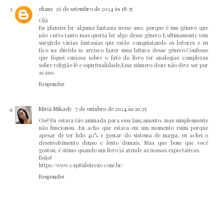
eliane
26 de setembro de 2024 às 18:35
Olá
Eu planejei ler alguma fantasia nesse ano, porque é um gênero que
não curto tanto mas queria ler algo desse gênero E ultimamente tem
surgirdo várias fantasias que estão conquistando os leitores e eu
fico na dúvida se arrisco fazer uma leitura desse gênero.Confesso
que fiquei curiosa sobre o fato do livro ter analogias complexas
sobre religião fé e espiritualidade,Esse número doze não deve ser por
acaso.
Responder
Miriã Mikaely
7 de outubro de 2024 às 10:25
Oie! Eu estava tão animada para esse lançamento, mas simplesmente
não funcionou. Eu acho que estava em um momento ruim porque
apesar de ter lido 40% e gostar do sistema de magia, eu achei o
desenvolvimento denso e lento demais. Mas que bom que você
gostou, é ótimo quando um livro já atende as nossas expectativas.
Beijo!
https://www.capitulotreze.com.br/
Responder