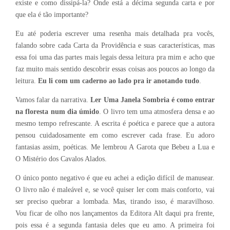
existe e como dissipá-la? Onde está a décima segunda carta e por
que ela é tão importante?
Eu até poderia escrever uma resenha mais detalhada pra vocês,
falando sobre cada Carta da Providência e suas características, mas
essa foi uma das partes mais legais dessa leitura pra mim e acho que
faz muito mais sentido descobrir essas coisas aos poucos ao longo da
leitura.
Eu li com um caderno ao lado pra ir anotando tudo
.
Vamos falar da narrativa.
Ler Uma Janela Sombria é como entrar
na floresta num dia úmido
. O livro tem uma atmosfera densa e ao
mesmo tempo refrescante. A escrita é poética e parece que a autora
pensou cuidadosamente em como escrever cada frase. Eu adoro
fantasias assim, poéticas. Me lembrou A Garota que Bebeu a Lua e
O Mistério dos Cavalos Alados.
O único ponto negativo é que eu achei a edição difícil de manusear.
O livro não é maleável e, se você quiser ler com mais conforto, vai
ser preciso quebrar a lombada. Mas, tirando isso, é maravilhoso.
Vou ficar de olho nos lançamentos da Editora Alt daqui pra frente,
pois essa é a segunda fantasia deles que eu amo. A primeira foi