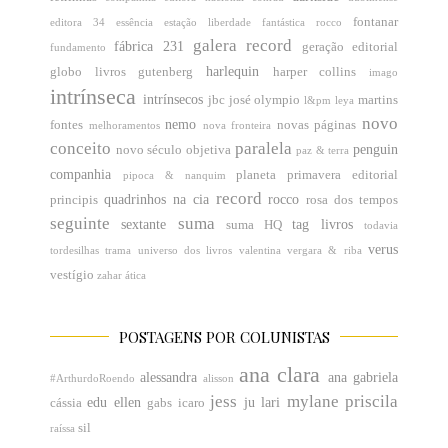
fontanar
editora 34
essência
estação liberdade
fantástica rocco
galera record
fábrica 231
geração editorial
fundamento
harlequin
globo livros
gutenberg
harper collins
imago
intrínseca
intrínsecos
jbc
josé olympio
martins
l&pm
leya
novo
nemo
fontes
novas páginas
melhoramentos
nova fronteira
conceito
paralela
penguin
novo século
objetiva
paz & terra
companhia
planeta
primavera editorial
pipoca & nanquim
record
quadrinhos na cia
rocco
principis
rosa dos tempos
seguinte
suma
sextante
tag livros
suma HQ
todavia
verus
tordesilhas
trama
universo dos livros
valentina
vergara & riba
vestígio
zahar
ática
POSTAGENS POR COLUNISTAS
ana clara
alessandra
ana gabriela
#ArthurdoRoendo
alisson
jess
mylane
priscila
edu
ellen
ju
lari
cássia
gabs
icaro
sil
raíssa