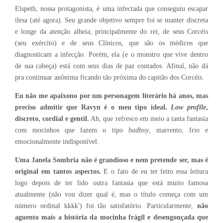
Elspeth, nossa protagonista, é uma infectada que conseguiu escapar
ilesa (até agora). Seu grande objetivo sempre foi se manter discreta
e longe da atenção alheia, principalmente do rei, de seus Corcéis
(seu exército) e de seus Clínicos, que são os médicos que
diagnosticam a infecção. Porém, ela (e o monstro que vive dentro
de sua cabeça) está com seus dias de paz contados. Afinal, não dá
pra continuar anônima ficando tão próxima do capitão dos Corcéis.
Eu não me apaixono por um personagem literário há anos, mas
preciso admitir que Ravyn é o meu tipo ideal.
Low profile
,
discreto, cordial e gentil.
Ah, que refresco em meio a tanta fantasia
com mocinhos que fazem o tipo
badboy
, marrento, frio e
emocionalmente indisponível.
Uma Janela Sombria não é grandioso e nem pretende ser, mas é
original em tantos aspectos.
E o fato de eu ter feito essa leitura
logo depois de ter lido outra fantasia que está muito famosa
atualmente (não vou dizer qual é, mas o título começa com um
número ordinal kkkk') foi tão satisfatório. Particularmente,
não
aguento mais a história da mocinha frágil e desengonçada que