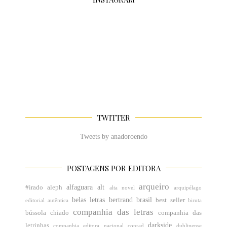
TWITTER
Tweets by anadoroendo
POSTAGENS POR EDITORA
arqueiro
alfaguara
alt
#irado
aleph
alta novel
arquipélago
belas letras
bertrand brasil
best seller
editorial
autêntica
biruta
companhia das letras
bússola
chiado
companhia das
darkside
letrinhas
companhia editora nacional
conrad
dublinense