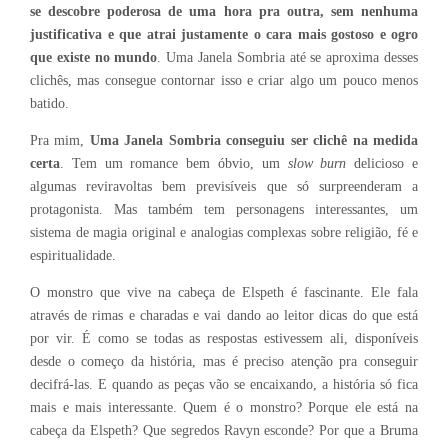
se descobre poderosa de uma hora pra outra, sem nenhuma
justificativa e que atrai justamente o cara mais gostoso e ogro
que existe no mundo
. Uma Janela Sombria até se aproxima desses
clichês, mas consegue contornar isso e criar algo um pouco menos
batido.
Pra mim,
Uma Janela Sombria conseguiu ser clichê na medida
certa
. Tem um romance bem óbvio, um
slow burn
delicioso e
algumas reviravoltas bem previsíveis que só surpreenderam a
protagonista. Mas também tem personagens interessantes, um
sistema de magia original e analogias complexas sobre religião, fé e
espiritualidade.
O monstro que vive na cabeça de Elspeth é fascinante. Ele fala
através de rimas e charadas e vai dando ao leitor dicas do que está
por vir. É como se todas as respostas estivessem ali, disponíveis
desde o começo da história, mas é preciso atenção pra conseguir
decifrá-las. E quando as peças vão se encaixando, a história só fica
mais e mais interessante. Quem é o monstro? Porque ele está na
cabeça da Elspeth? Que segredos Ravyn esconde? Por que a Bruma