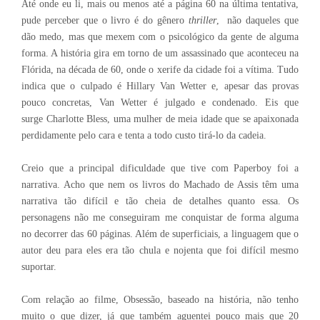
Até onde eu li, mais ou menos até a página 60 na última tentativa,
pude perceber que o livro é do gênero
thriller
, não daqueles que
dão medo, mas que mexem com o psicológico da gente de alguma
forma. A história gira em torno de um assassinado que aconteceu na
Flórida, na década de 60, onde o xerife da cidade foi a vítima. Tudo
indica que o culpado é Hillary Van Wetter e, apesar das provas
pouco concretas, Van Wetter é julgado e condenado. Eis que
surge Charlotte Bless, uma mulher de meia idade que se apaixonada
perdidamente pelo cara e tenta a todo custo tirá-lo da cadeia.
Creio que a principal dificuldade que tive com Paperboy foi a
narrativa. Acho que nem os livros do Machado de Assis têm uma
narrativa tão difícil e tão cheia de detalhes quanto essa. Os
personagens não me conseguiram me conquistar de forma alguma
no decorrer das 60 páginas. Além de superficiais, a linguagem que o
autor deu para eles era tão chula e nojenta que foi difícil mesmo
suportar.
Com relação ao filme, Obsessão, baseado na história, não tenho
muito o que dizer, já que também aguentei pouco mais que 20