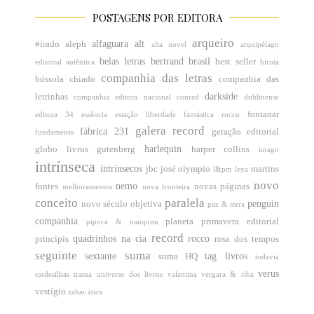
POSTAGENS POR EDITORA
arqueiro
alfaguara
alt
#irado
aleph
alta novel
arquipélago
belas letras
bertrand brasil
best seller
editorial
autêntica
biruta
companhia das letras
bússola
chiado
companhia das
darkside
letrinhas
companhia editora nacional
conrad
dublinense
fontanar
editora 34
essência
estação liberdade
fantástica rocco
galera record
fábrica 231
geração editorial
fundamento
harlequin
globo livros
gutenberg
harper collins
imago
intrínseca
intrínsecos
jbc
josé olympio
martins
l&pm
leya
novo
nemo
fontes
novas páginas
melhoramentos
nova fronteira
conceito
paralela
penguin
novo século
objetiva
paz & terra
companhia
planeta
primavera editorial
pipoca & nanquim
record
quadrinhos na cia
rocco
principis
rosa dos tempos
seguinte
suma
sextante
tag livros
suma HQ
todavia
verus
tordesilhas
trama
universo dos livros
valentina
vergara & riba
vestígio
zahar
ática