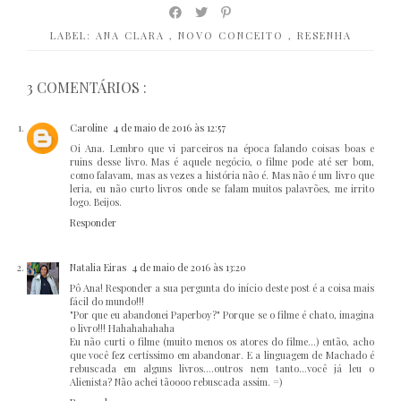
LABEL:
ANA CLARA
,
NOVO CONCEITO
,
RESENHA
3 COMENTÁRIOS :
Caroline
4 de maio de 2016 às 12:57
Oi Ana. Lembro que vi parceiros na época falando coisas boas e
ruins desse livro. Mas é aquele negócio, o filme pode até ser bom,
como falavam, mas as vezes a história não é. Mas não é um livro que
leria, eu não curto livros onde se falam muitos palavrões, me irrito
logo. Beijos.
Responder
Natalia Eiras
4 de maio de 2016 às 13:20
Pô Ana! Responder a sua pergunta do início deste post é a coisa mais
fácil do mundo!!!
"Por que eu abandonei Paperboy?" Porque se o filme é chato, imagina
o livro!!! Hahahahahaha
Eu não curti o filme (muito menos os atores do filme...) então, acho
que você fez certíssimo em abandonar. E a linguagem de Machado é
rebuscada em alguns livros....outros nem tanto...você já leu o
Alienista? Não achei tãoooo rebuscada assim. =)