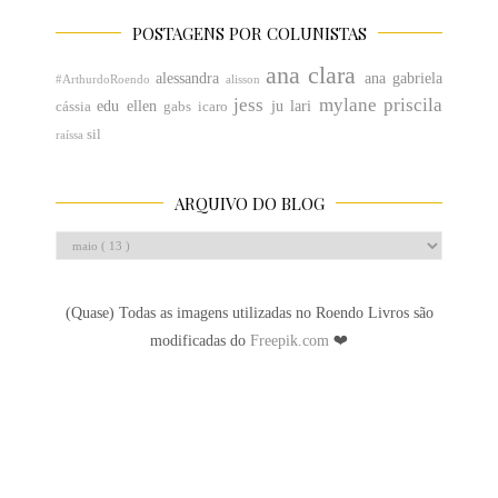
POSTAGENS POR COLUNISTAS
ana clara
alessandra
ana gabriela
#ArthurdoRoendo
alisson
jess
mylane
priscila
edu
ellen
ju
lari
cássia
gabs
icaro
sil
raíssa
ARQUIVO DO BLOG
(Quase) Todas as imagens utilizadas no Roendo Livros são
modificadas do
Freepik.com
❤