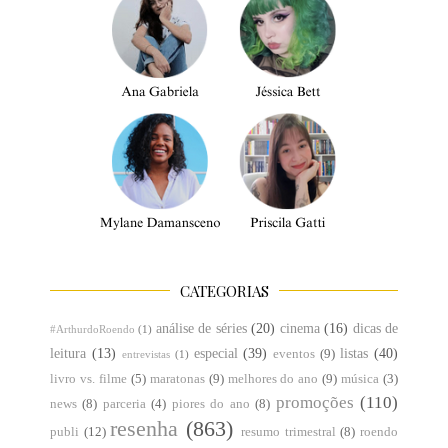
CATEGORIAS
análise de séries
(20)
cinema
(16)
dicas de
#ArthurdoRoendo
(1)
leitura
(13)
especial
(39)
listas
(40)
eventos
(9)
entrevistas
(1)
livro vs. filme
(5)
maratonas
(9)
melhores do ano
(9)
música
(3)
promoções
(110)
news
(8)
parceria
(4)
piores do ano
(8)
resenha
(863)
publi
(12)
resumo trimestral
(8)
roendo