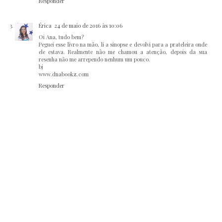
Responder
Érica
24 de maio de 2016 às 10:06
Oi Ana, tudo bem?
Peguei esse livro na mão, li a sinopse e devolvi para a prateleira onde
ele estava. Realmente não me chamou a atenção, depois da sua
resenha não me arrependo nenhum um pouco.
bj
www.dnabookz.com
Responder