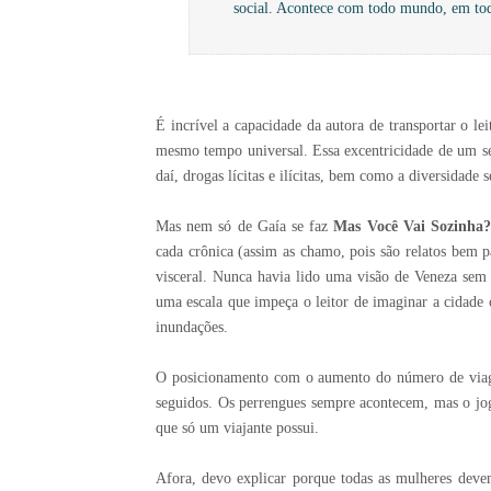
social. Acontece com todo mundo, em tod
É incrível a capacidade da autora de transportar o le
mesmo tempo universal. Essa excentricidade de um ser
daí, drogas lícitas e ilícitas, bem como a diversidade
Mas nem só de Gaía se faz
Mas Você V
ai Sozinha
cada crônica (assim as chamo, pois são relatos bem p
visceral. Nunca havia lido uma visão de Veneza sem s
uma escala que impeça o leitor de imaginar a cidade
inundações.
O posicionamento com o aumento do número de viagen
seguidos. Os perrengues sempre acontecem, mas o jog
que só um viajante possui.
Afora, devo explicar porque todas as mulheres dev