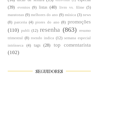
entrevistas
(1)
(39)
listas
(40)
eventos
(9)
livro vs. filme
(5)
maratonas
(9)
melhores do ano
(9)
música
(3)
news
promoções
(8)
parceria
(4)
piores do ano
(8)
resenha
(863)
(110)
publi
(12)
resumo
trimestral
(8)
roendo indica
(12)
semana especial
top comentarista
tags
(28)
intrínseca
(4)
(102)
SEGUIDORES