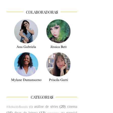
COLABORADORAS
CATEGORIAS
análise de séries
(20)
cinema
#ArthurdoRoendo
(1)
(16)
dicas de leitura
(13)
especial