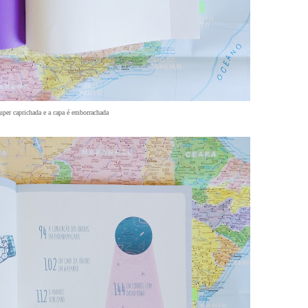
uper caprichada e a capa é emborrachada