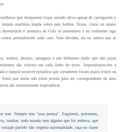
tos.
a mulheres que desejassem viajar mundo afora apesar de carregarem o
 o mundo machista impõe sobre este hobbie. Nossa, como eu estava
 desventuras e aventura de Gaía só aumentava e eu realmente sigo
contar pessoalmente cada caso. Sem dúvidas, eis na autora que se
s, sonhos, desejos, tatuagens e um belíssimo estilo que não passa
eminismo são visíveis em cada linha do texto. Impressionou-me a
a e natural possível episódios que certamente foram muito tristes ou
. Sinto que ainda não estou pronta para ser correspondente de uma
ônicas são minimamente inspiradoras.
ue tem. Sempre tem "essa pessoa". Esquimós, poloneses,
erra, rainhas: todo mundo tem alguém que foi embora, que
 coração partido não respeita nacionalidade, raça ou classe