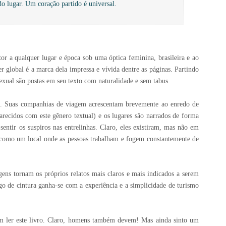
o lugar. Um coração partido é universal.
itor a qualquer lugar e época sob uma óptica feminina, brasileira e ao
 global é a marca dela impressa e vívida dentre as páginas. Partindo
 sexual são postas em seu texto com naturalidade e sem tabus.
?
.
Suas companhias de viagem acrescentam brevemente ao enredo de
arecidos com este gênero textual) e os lugares são narrados de forma
entir os suspiros nas entrelinhas. Claro, eles existiram, mas não em
 como um local onde as pessoas trabalham e fogem constantemente de
s tornam os próprios relatos mais claros e mais indicados a serem
o de cintura ganha-se com a experiência e a simplicidade de turismo
em ler este livro. Claro, homens também devem! Mas ainda sinto um