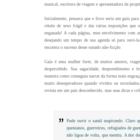
musical, escritora de viagem e apresentadora de proje
Inicialmente, pensava que o livro seria um guia par
rótulo de sexo frágil e das várias imposições que
enganada! A cada página, meu envolvimento com as
desejando um tempo de sua agenda só para ouvi-la 
encontra o sucesso desse ousado não-ficção.
Gaía é uma mulher forte, de muitos amores, viagen
despercebido. Sua sagacidade, desprendimento e f
maneira como conseguia narrar da forma mais engraçad
muito desesperadores quando vividos ou recordados
revista em um país desconhecido, mas suas dicas e cr
Pude ouvir o xamã suspirando. Claro q
quenianos, guerreiros, refugiados de gu
não ligou de volta, que mentiu. A dor do