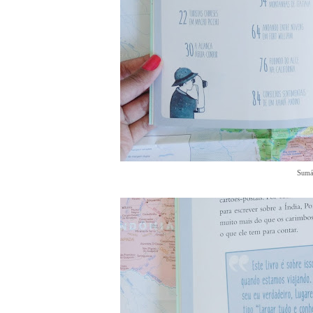
S
umá