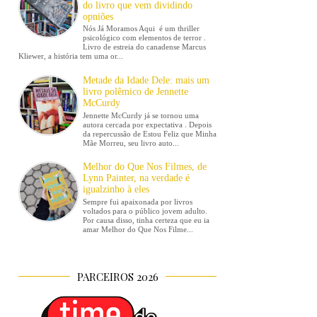
do livro que vem dividindo
opniões
Nós Já Moramos Aqui é um thriller
psicológico com elementos de terror .
Livro de estreia do canadense Marcus
Kliewer, a história tem uma or...
Metade da Idade Dele: mais um
livro polêmico de Jennette
McCurdy
Jennette McCurdy já se tornou uma
autora cercada por expectativa . Depois
da repercussão de Estou Feliz que Minha
Mãe Morreu, seu livro auto...
Melhor do Que Nos Filmes, de
Lynn Painter, na verdade é
igualzinho à eles
Sempre fui apaixonada por livros
voltados para o público jovem adulto.
Por causa disso, tinha certeza que eu ia
amar Melhor do Que Nos Filme...
PARCEIROS 2026