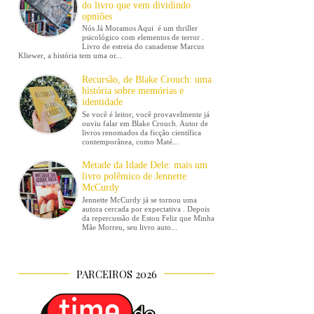
do livro que vem dividindo
opniões
Nós Já Moramos Aqui é um thriller
psicológico com elementos de terror .
Livro de estreia do canadense Marcus
Kliewer, a história tem uma or...
Recursão, de Blake Crouch: uma
história sobre memórias e
identidade
Se você é leitor, você provavelmente já
ouviu falar em Blake Crouch. Autor de
livros renomados da ficção científica
contemporânea, como Maté...
Metade da Idade Dele: mais um
livro polêmico de Jennette
McCurdy
Jennette McCurdy já se tornou uma
autora cercada por expectativa . Depois
da repercussão de Estou Feliz que Minha
Mãe Morreu, seu livro auto...
PARCEIROS 2026