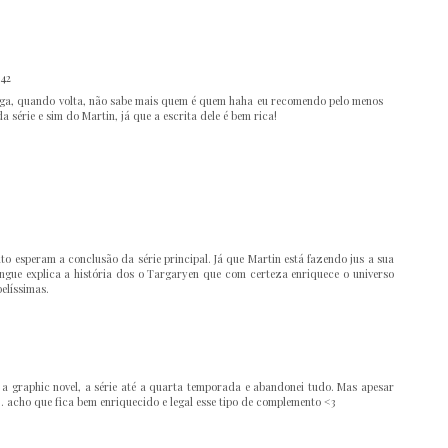
:42
larga, quando volta, não sabe mais quem é quem haha eu recomendo pelo menos
 série e sim do Martin, já que a escrita dele é bem rica!
o esperam a conclusão da série principal. Já que Martin está fazendo jus a sua
ngue explica a história dos o Targaryen que com certeza enriquece o universo
elíssimas.
, a graphic novel, a série até a quarta temporada e abandonei tudo. Mas apesar
. acho que fica bem enriquecido e legal esse tipo de complemento <3