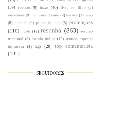
entrevistas
(1)
(39)
listas
(40)
eventos
(9)
livro vs. filme
(5)
maratonas
(9)
melhores do ano
(9)
música
(3)
news
promoções
(8)
parceria
(4)
piores do ano
(8)
resenha
(863)
(110)
publi
(12)
resumo
trimestral
(8)
roendo indica
(12)
semana especial
top comentarista
tags
(28)
intrínseca
(4)
(102)
SEGUIDORES