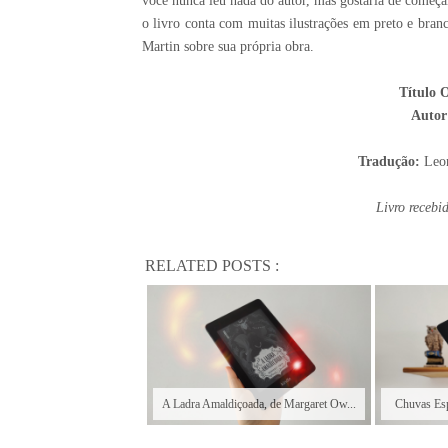
você nunca leu nada do autor, mas gostaria de começar 
o livro conta com muitas ilustrações em preto e bran
Martin sobre sua própria obra.
Título O
Auto
Tradução:
Leon
Livro recebi
RELATED POSTS :
A Ladra Amaldiçoada, de Margaret Ow...
Chuvas Esp