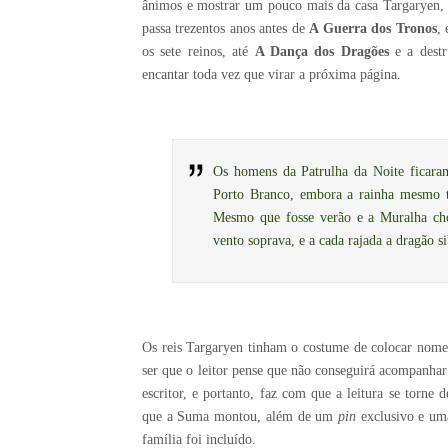
ânimos e mostrar um pouco mais da casa Targaryen, l
passa trezentos anos antes de
A Guerra dos Tronos
,
os sete reinos, até
A Dança dos Dragões
e a destr
encantar toda vez que virar a próxima página.
Os homens da Patrulha da Noite ficaram
Porto Branco, embora a rainha mesmo t
Mesmo que fosse verão e a Muralha chor
vento soprava, e a cada rajada a dragão si
Os reis Targaryen tinham o costume de colocar nomes
ser que o leitor pense que não conseguirá acompanhar
escritor, e portanto, faz com que a leitura se torne
que a Suma montou, além de um
pin
exclusivo e uma
família foi incluído.