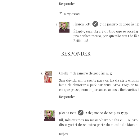
Responder
Respostas
Jéssica Bett
7 de janeiro de 2019 às 17
É Ludy, essa obra é do tipo que se você 
pra conhecimento, por que não sou tão fã da
Beijinhos!
RESPONDER
Chelle
7 de janeiro de 2019 às 14:37
Sem dúvida um presente para os fãs da série enquant
fama de demorar a publicar seus livros. Fogo & Sa
em que passa, com importantes arcos e ilustrações b
Responder
Jéssica Bett
7 de janeiro de 2019 às 17:39
Nil, nós estamos no mesmo barco haha eu li o livro
disso gostei dessa outra parte do mundo do Martin..
Beijos