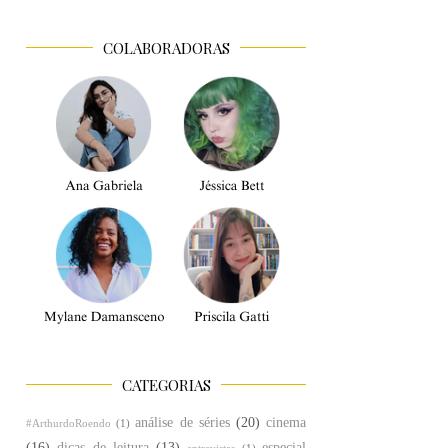
COLABORADORAS
CATEGORIAS
análise de séries
(20)
cinema
#ArthurdoRoendo
(1)
(16)
dicas de leitura
(13)
especial