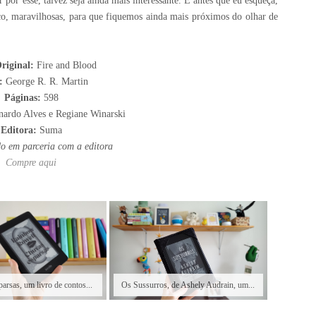
por esse, talvez seja ainda mais interessante. E antes que eu esqueça,
co, maravilhosas, para que fiquemos ainda mais próximos do olhar de
riginal:
Fire and Blood
r:
George R. R. Martin
Páginas:
598
ardo Alves e Regiane Winarski
Editora:
Suma
do em parceria com a editora
Compre aqui
arsas, um livro de contos...
Os Sussurros, de Ashely Audrain, um...