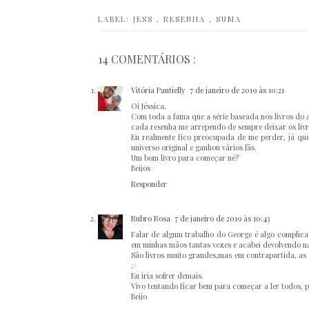
LABEL:
JESS
,
RESENHA
,
SUMA
14 COMENTÁRIOS :
Vitória Pantielly
7 de janeiro de 2019 às 10:21
Oi Jéssica,
Com toda a fama que a série baseada nos livros do a
cada resenha me arrependo de sempre deixar os livr
Eu realmente fico preocupada de me perder, já que 
universo original e ganhou vários fãs.
Um bom livro para começar né?
Beijos
Responder
Rubro Rosa
7 de janeiro de 2019 às 10:43
Falar de algum trabalho do George é algo complicad
em minhas mãos tantas vezes e acabei devolvendo na
São livros muito grandes,mas em contrapartida, as 
;/
Eu iria sofrer demais.
Vivo tentando ficar bem para começar a ler todos, po
Beijo