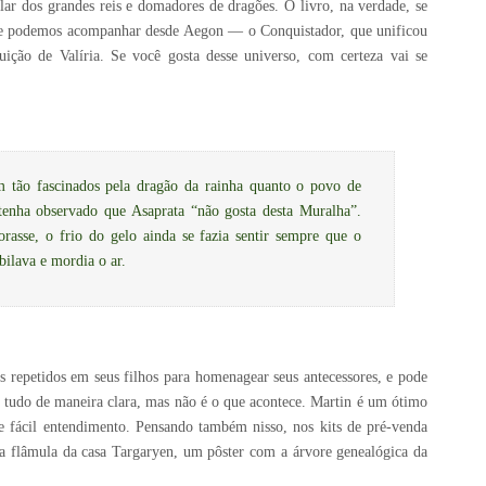
ar dos grandes reis e domadores de dragões. O livro, na verdade, se
 e podemos acompanhar desde Aegon — o Conquistador, que unificou
uição de Valíria. Se você gosta desse universo, com certeza vai se
 tão fascinados pela dragão da rainha quanto o povo de
enha observado que Asaprata “não gosta desta Muralha”.
asse, o frio do gelo ainda se fazia sentir sempre que o
bilava e mordia o ar.
 repetidos em seus filhos para homenagear seus antecessores, e pode
 tudo de maneira clara, mas não é o que acontece. Martin é um ótimo
 de fácil entendimento. Pensando também nisso, nos kits de pré-venda
 flâmula da casa Targaryen, um pôster com a árvore genealógica da