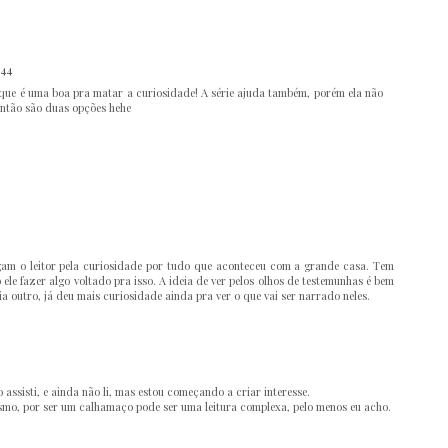
:44
que é uma boa pra matar a curiosidade! A série ajuda também, porém ela não
então são duas opções hehe
gam o leitor pela curiosidade por tudo que aconteceu com a grande casa. Tem
 ele fazer algo voltado pra isso. A ideia de ver pelos olhos de testemunhas é bem
ia outro, já deu mais curiosidade ainda pra ver o que vai ser narrado neles.
 assisti, e ainda não li, mas estou começando a criar interesse.
smo, por ser um calhamaço pode ser uma leitura complexa, pelo menos eu acho.