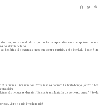
utor teve, eu tive medo de ler por conta da expectativa e me decepcionar, mas a
os do Martin de lado.
as histórias são extensas, mas, em contra partida, acho incrível, já que é um
o! Eu nunca li nenhum dos livros, mas os namoro há tanto tempo. Já tive o box
 prateleira.
letras são pequenas demais ;/ Eu sou transplantada de córneas...pensa? Não dá
r isso, vibro a cada livro lançado!