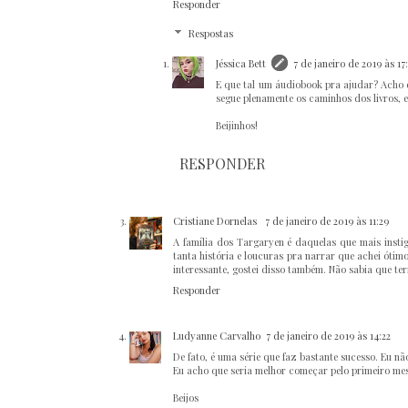
Responder
Respostas
Jéssica Bett
7 de janeiro de 2019 às 17
E que tal um áudiobook pra ajudar? Acho 
segue plenamente os caminhos dos livros, 
Beijinhos!
RESPONDER
Cristiane Dornelas
7 de janeiro de 2019 às 11:29
A família dos Targaryen é daquelas que mais insti
tanta história e loucuras pra narrar que achei ótimo
interessante, gostei disso também. Não sabia que ter
Responder
Ludyanne Carvalho
7 de janeiro de 2019 às 14:22
De fato, é uma série que faz bastante sucesso. Eu não
Eu acho que seria melhor começar pelo primeiro me
Beijos