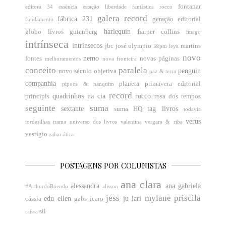
fontanar
editora 34
essência
estação liberdade
fantástica rocco
galera record
fábrica 231
geração editorial
fundamento
harlequin
globo livros
gutenberg
harper collins
imago
intrínseca
intrínsecos
jbc
josé olympio
martins
l&pm
leya
novo
nemo
fontes
novas páginas
melhoramentos
nova fronteira
conceito
paralela
penguin
novo século
objetiva
paz & terra
companhia
planeta
primavera editorial
pipoca & nanquim
record
quadrinhos na cia
rocco
principis
rosa dos tempos
seguinte
suma
sextante
tag livros
suma HQ
todavia
verus
tordesilhas
trama
universo dos livros
valentina
vergara & riba
vestígio
zahar
ática
POSTAGENS POR COLUNISTAS
ana clara
alessandra
ana gabriela
#ArthurdoRoendo
alisson
jess
mylane
priscila
edu
ellen
ju
lari
cássia
gabs
icaro
sil
raíssa