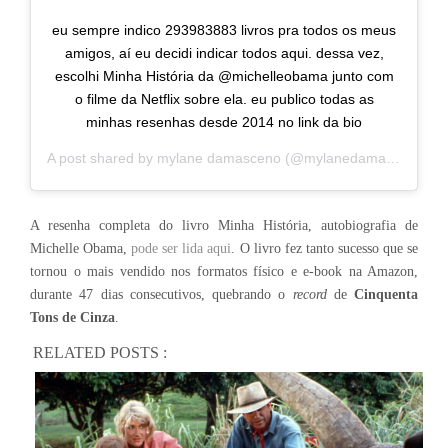
eu sempre indico 293983883 livros pra todos os meus
amigos, aí eu decidi indicar todos aqui. dessa vez,
escolhi Minha História da @michelleobama junto com
o filme da Netflix sobre ela. eu publico todas as
minhas resenhas desde 2014 no link da bio
A post shared by
mylane damasceno
(@mylanedamasceno) on
A resenha completa do livro Minha História, autobiografia de
Michelle Obama,
pode ser lida aqui
. O livro fez tanto sucesso que se
tornou o mais vendido nos formatos físico e e-book na Amazon,
durante 47 dias consecutivos, quebrando o
record
de
Cinquenta
Tons de Cinza
.
RELATED POSTS :