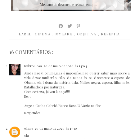
Meu ano de descanso e relaxamento, ...
LABEL:
CINEMA
,
MYLANE
,
OBJETIVA
,
RESENHA
16 COMENTÁRIOS :
Rubro Rosa
20 de maio de 2020 às 14:04
Ainda não vi o filme,mas é impossível não querer saber mais sobre a
vida desse mulherão. Não, ela nunca foi ou é somente a esposa de
Obama, ela é dona da história dela. Mulher negra, esposa, filha, mãe.
Batalhadora por natureza.
Com certeza, já vou à caça!!!!
Beijo
Angela Cunha Gabriel/Rubro Rosa/O Vazio na flor
Responder
eliane
20 de maio de 2020 às 17:30
ola