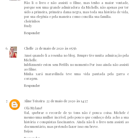
Não li o livro e não assisti o filme, mas tenho a maior vontade,
porque sou uma grande admiradora da Michelle, não apenas por ter
sido a primeira, primeira dama negra, mas toda sua história de vida,
por sua elegênia e pela maneira como concilia sua família.
cheirinhos
Rudy
Responder
Chelle
21 de maio de 2020 às 05:56
Amei quando li a resenha no blog. Sempre tive muita admiração pela
Michelle.
Infelizmente estou sem Netfilx no momento Por isso ainda não assisti
ao filme.
Minha xará maravilinda teve uma vida pautada pela garra e
coragem.
Responder
Aline Teixeira
22 de maio de 2020 às 14:27
Olá Mylane!
Ual, quebrar o recorde de 50 tons não é pouca coisa. Michele é
mesmo uma mulher incrível, pelo pouco que conheço dela acho a sua
história e conquistas fascinantes. Ainda não li o livro nem assisti ao
documentário, mas pretendo fazer isso em breve.
Beijos