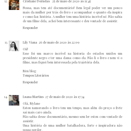
Cristiane Dornelas
25 de maio de 2020 às 11:45
Nossa, mas tem até documentário! Bem legal poder ver um pouco
mais da mulher por trás do livro e acompanhar o quanto ela inspira
e como faz história. A mulher tem uma história incrível né. Não sabia
de um filme dela, achei bem interessante e deu vontade de assistir.
Responder
Lily Viana
26 de maio de 2020 às 22:09
Oii!
Esse foi um marco incrível na historia do estados unidos um
presidente negro e ter uma dama como ela. Não li o livro e nem vi o
filme, mas fiquei bem interessada pela trajetória dela.
Meu blog:
Tempos Literários
Responder
Luana Martins
27 de maio de 2020 às 17:34
Olá, Mylane
Estou namorando o livro tem um tempo, mas além do preço o frete
sai mais caro ainda.
Não sabia desse documentário, mesmo sem ler estou com vontade de
assistir.
Uma história de uma mulher batalhadora, forte e inspiradora não
posso perder.