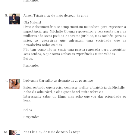
Responder
Alison Teixeira
22 de maio de 2020 às 21:01
Olá Mylene!
Livro e documentário se complementam muito bem para expressar a
importância que Milchelle Obama representou e representa para as
mulheres não só na política e no ramo jurídico, mas também para as
mães, as guerreiras que enfrentam uma sociedade que as
desvaloriza todos os dias.
Não tem como não se sentir uma pessoa renovada para conquistar
seus sonhos, o que torna ambas as experiências muito válidas.
Beijos.
Responder
Ludyanne Carvalho
23 de maio de 2020 às 17:03
Estou sentindo que preciso conhecer melhor a trajetória da Michelle.
Acho ela admirável, e olha que não sei muito sobre ela.
Interessante saber do filme, mas acho que vou dar prioridade ao
livro.
Beijos
Responder
Ana Lima
24 de maio de 2020 às 10:32