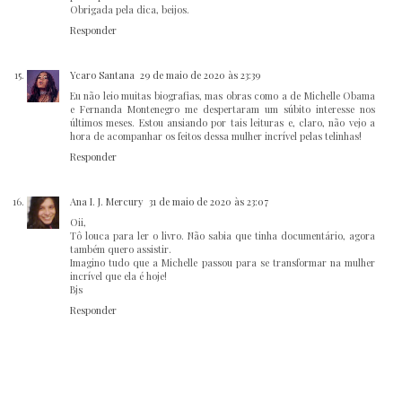
Obrigada pela dica, beijos.
Responder
Ycaro Santana
29 de maio de 2020 às 23:39
Eu não leio muitas biografias, mas obras como a de Michelle Obama
e Fernanda Montenegro me despertaram um súbito interesse nos
últimos meses. Estou ansiando por tais leituras e, claro, não vejo a
hora de acompanhar os feitos dessa mulher incrível pelas telinhas!
Responder
Ana I. J. Mercury
31 de maio de 2020 às 23:07
Oii,
Tô louca para ler o livro. Não sabia que tinha documentário, agora
também quero assistir.
Imagino tudo que a Michelle passou para se transformar na mulher
incrível que ela é hoje!
Bjs
Responder