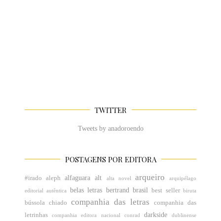
TWITTER
Tweets by anadoroendo
POSTAGENS POR EDITORA
arqueiro
alfaguara
alt
#irado
aleph
alta novel
arquipélago
belas letras
bertrand brasil
best seller
editorial
autêntica
biruta
companhia das letras
bússola
chiado
companhia das
darkside
letrinhas
companhia editora nacional
conrad
dublinense