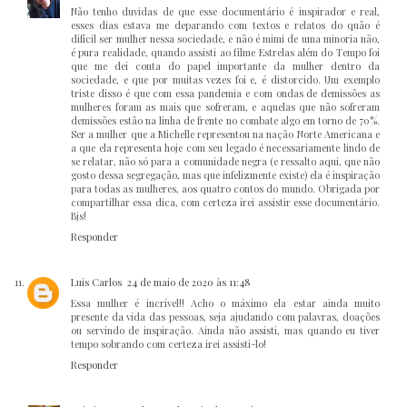
Não tenho duvidas de que esse documentário é inspirador e real,
esses dias estava me deparando com textos e relatos do quão é
difícil ser mulher nessa sociedade, e não é mimi de uma minoria não,
é pura realidade, quando assisti ao filme Estrelas além do Tempo foi
que me dei conta do papel importante da mulher dentro da
sociedade, e que por muitas vezes foi e, é distorcido. Um exemplo
triste disso é que com essa pandemia e com ondas de demissões as
mulheres foram as mais que sofreram, e aquelas que não sofreram
demissões estão na linha de frente no combate algo em torno de 70%.
Ser a mulher que a Michelle representou na nação Norte Americana e
a que ela representa hoje com seu legado é necessariamente lindo de
se relatar, não só para a comunidade negra (e ressalto aqui, que não
gosto dessa segregação, mas que infelizmente existe) ela é inspiração
para todas as mulheres, aos quatro contos do mundo. Obrigada por
compartilhar essa dica, com certeza irei assistir esse documentário.
Bjs!
Responder
Luis Carlos
24 de maio de 2020 às 11:48
Essa mulher é incrível!! Acho o máximo ela estar ainda muito
presente da vida das pessoas, seja ajudando com palavras, doações
ou servindo de inspiração. Ainda não assisti, mas quando eu tiver
tempo sobrando com certeza irei assisti-lo!
Responder