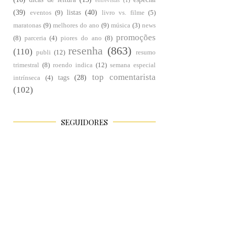
entrevistas
(1)
(39)
listas
(40)
eventos
(9)
livro vs. filme
(5)
maratonas
(9)
melhores do ano
(9)
música
(3)
news
promoções
(8)
parceria
(4)
piores do ano
(8)
resenha
(863)
(110)
publi
(12)
resumo
trimestral
(8)
roendo indica
(12)
semana especial
top comentarista
tags
(28)
intrínseca
(4)
(102)
SEGUIDORES