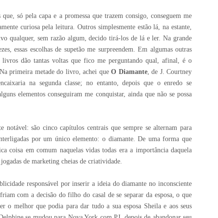
s que, só pela capa e a promessa que trazem consigo, conseguem me
mente curiosa pela leitura. Outros simplesmente estão lá, na estante,
vo qualquer, sem razão algum, decido tirá-los de lá e ler. Na grande
ezes, essas escolhas de supetão me surpreendem. Em algumas outras
s livros dão tantas voltas que fico me perguntando qual, afinal, é o
 Na primeira metade do livro, achei que
O Diamante
, de J. Courtney
encaixaria na segunda classe; no entanto, depois que o enredo se
alguns elementos conseguiram me conquistar, ainda que não se possa
 notável: são cinco capítulos centrais que sempre se alternam para
s interligadas por um único elemento: o diamante. De uma forma que
nica coisa em comum naquelas vidas todas era a importância daquela
jogadas de marketing cheias de criatividade.
cidade responsável por inserir a ideia do diamante no inconsciente
riam com a decisão do filho do casal de se separar da esposa, o que
er o melhor que podia para dar tudo a sua esposa Sheila e aos seus
1, Delphine se mudou para Nova York com PJ, depois de abandonar seu