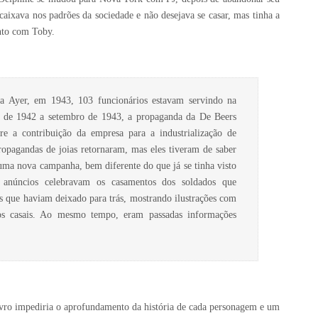
caixava nos padrões da sociedade e não desejava se casar, mas tinha a
ento com Toby.
a Ayer, em 1943, 103 funcionários estavam servindo na
o de 1942 a setembro de 1943, a propaganda da De Beers
bre a contribuição da empresa para a industrialização de
ropagandas de joias retornaram, mas eles tiveram de saber
uma nova campanha, bem diferente do que já se tinha visto
s anúncios celebravam os casamentos dos soldados que
s que haviam deixado para trás, mostrando ilustrações com
 aos casais. Ao mesmo tempo, eram passadas informações
ivro impediria o aprofundamento da história de cada personagem e um