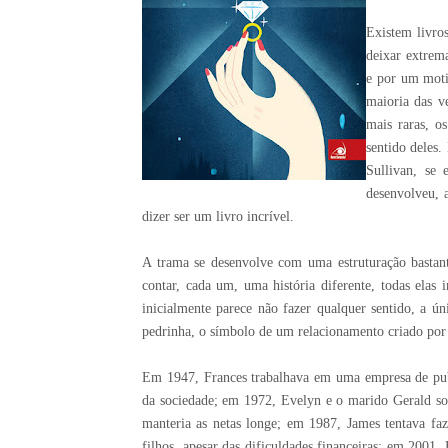
Existem livro
deixar extrema
e por um moti
maioria das v
mais raras, o
sentido deles.
Sullivan, se 
desenvolveu, 
dizer ser um livro incrível.
A trama se desenvolve com uma estruturação bastante
contar, cada um, uma história diferente, todas ela
inicialmente parece não fazer qualquer sentido, a ú
pedrinha, o símbolo de um relacionamento criado por 
Em 1947, Frances trabalhava em uma empresa de publi
da sociedade; em 1972, Evelyn e o marido Gerald sof
manteria as netas longe; em 1987, James tentava faz
filhos, apesar das dificuldades financeiras; em 200