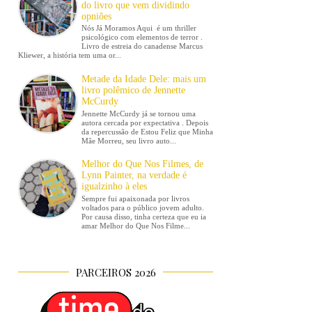
do livro que vem dividindo
opniões
Nós Já Moramos Aqui é um thriller
psicológico com elementos de terror .
Livro de estreia do canadense Marcus
Kliewer, a história tem uma or...
Metade da Idade Dele: mais um
livro polêmico de Jennette
McCurdy
Jennette McCurdy já se tornou uma
autora cercada por expectativa . Depois
da repercussão de Estou Feliz que Minha
Mãe Morreu, seu livro auto...
Melhor do Que Nos Filmes, de
Lynn Painter, na verdade é
igualzinho à eles
Sempre fui apaixonada por livros
voltados para o público jovem adulto.
Por causa disso, tinha certeza que eu ia
amar Melhor do Que Nos Filme...
PARCEIROS 2026