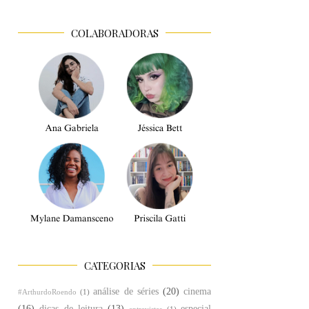
COLABORADORAS
CATEGORIAS
análise de séries
(20)
cinema
#ArthurdoRoendo
(1)
(16)
dicas de leitura
(13)
especial