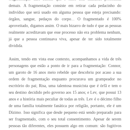
demais. A fragmentação consiste em retirar cada pedacinho do
indivíduo que será usado em alguma pessoa que esteja precisando:
órgãos, sangue, pedaços do corpo... O fragmentado é 100%
aproveitado, digamos assim. O mais bizarro de tudo é que as pessoas
realmente acreditavam que esse processo não era problema nenhum,
já que a pessoa continuava viva, apesar de ter sido totalmente
dividida.
Assim, tendo em vista esse contexto, acompanhamos a vida de três
personagens que estão a ponto de ir para a fragmentação: Connor,
um garoto de 16 anos meio rebelde que descobriu por acaso a sua
ordem de fragmentação enquanto procurava um grampeador no
escritório do pai; Risa, uma talentosa musicista que é órfã e tem o
seu destino decidido pelo governo aos 15 anos; e Lev, que possui 13
anos e a história mais peculiar de todas as três. Lev é o décimo filho
de uma família totalmente fanática por religião, portanto, ele é um
Dízimo. Isso significa que desde pequeno está sendo preparado para
ser fragmentado, com o seu total consentimento. Apesar de serem
pessoas tão diferentes, eles possuem algo em comum: são fugitivos