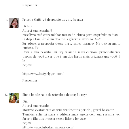
Responder
Priscila Gatti
26 de agosto de 2015 às 11:43
Oi Ana.
Adorei sua resenha!!!
Esse livro está entre minhas metas de leitura para os próximos dias.
Distopia também é um dos meus gêneros favoritos. *--*
Eu adorei a proposta desse livro, super bizarro. Me deixou muito
curiosa. kk'
Com a sua resenha, eu fiquei ainda mais curiosa, principalmente
depois de você dizer que é um dos livros mais originais que você já
leu.
Beijos!!
http://www.lostgirlygirl.com/
Responder
Ilinha bandeira
7 de setembro de 2015 às 11:57
Oiii
Adorei sua resenha
Mostrou exatamente os seus sentimentos por ele , gostei bastante
Também solicitei para a editora ,mas agora com sua resenha vou
furar a fila dos livros a serem lidor e ler esse!
Beijos
http://www.oclubedameianoite.com/