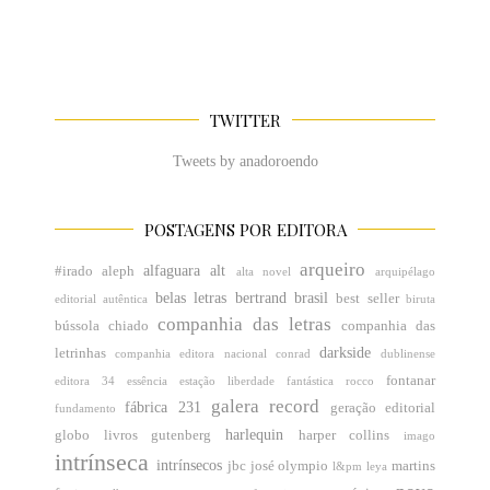
TWITTER
Tweets by anadoroendo
POSTAGENS POR EDITORA
arqueiro
alfaguara
alt
#irado
aleph
alta novel
arquipélago
belas letras
bertrand brasil
best seller
editorial
autêntica
biruta
companhia das letras
bússola
chiado
companhia das
darkside
letrinhas
companhia editora nacional
conrad
dublinense
fontanar
editora 34
essência
estação liberdade
fantástica rocco
galera record
fábrica 231
geração editorial
fundamento
harlequin
globo livros
gutenberg
harper collins
imago
intrínseca
intrínsecos
jbc
josé olympio
martins
l&pm
leya