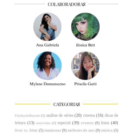
COLABORADORAS
CATEGORIAS
análise de séries
(20)
cinema
(16)
dicas de
#ArthurdoRoendo
(1)
leitura
(13)
especial
(39)
listas
(40)
eventos
(9)
entrevistas
(1)
livro vs. filme
(5)
maratonas
(9)
melhores do ano
(9)
música
(3)