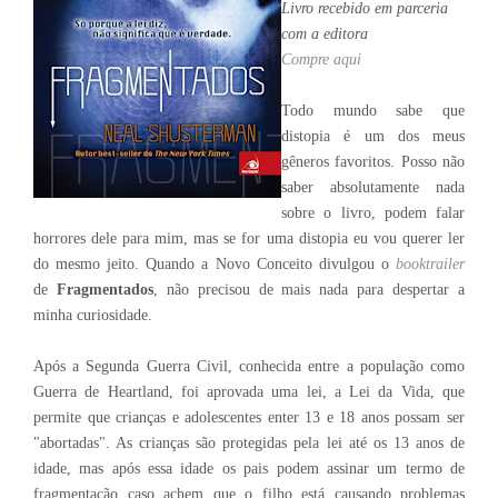
Livro recebido em parceria
com a editora
Compre aqui
Todo mundo sabe que
distopia é um dos meus
gêneros favoritos. Posso não
saber absolutamente nada
sobre o livro, podem falar
horrores dele para mim, mas se for uma distopia eu vou querer ler
do mesmo jeito. Quando a Novo Conceito divulgou o
booktrailer
de
Fragmentados
, não precisou de mais nada para despertar a
minha curiosidade.
Após a Segunda Guerra Civil, conhecida entre a população como
Guerra de Heartland, foi aprovada uma lei, a Lei da Vida, que
permite que crianças e adolescentes enter 13 e 18 anos possam ser
"abortadas". As crianças são protegidas pela lei até os 13 anos de
idade, mas após essa idade os pais podem assinar um termo de
fragmentação caso achem que o filho está causando problemas