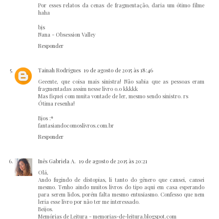
Por esses relatos da cenas de fragmentação, daria um ótimo filme
haha
bjs
Nana - Obsession Valley
Responder
Tainah Rodrigues
19 de agosto de 2015 às 18:46
Geeente, que coisa mais sinistra! Não sabia que as pessoas eram
fragmentadas assim nesse livro o.o kkkkk
Mas fiquei com muita vontade de ler, mesmo sendo sinistro. rs
Ótima resenha!
Bjos :*
fantasiandocomoslivros.com.br
Responder
Inês Gabriela A.
19 de agosto de 2015 às 20:21
Olá,
Ando fugindo de distopias, li tanto do gênero que cansei, cansei
mesmo. Tenho aindo muitos livros do tipo aqui em casa esperando
para serem lidos, porém falta mesmo entusiasmo. Confesso que nem
leria esse livro por não ter me interessado.
Beijos.
Memórias de Leitura - memorias-de-leitura.blogspot.com