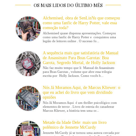
OS MAIS LIDOS DO ÚLTIMO MÊS
Alchemised, obra de SenLinYu que começou
como uma fanfic de Harry Potter, vale essa
comoção toda?
Alchemised quase dispensa apresentações. Começou
como uma fanfic de Harry Potter e conquistou uma
legião de leitores online . O sucesso fo...
A sequência mais que satisfatória de Manual
de Assassinato Para Boas Garotas: Boa
Garota, Segredo Mortal, de Holly Jackson
Não faz muito tempo que li Manual de Assassinato
para Boas Garotas , volume que abre essa trilogia
escrita por Holly Jackson. Como vocês b...
Nós Já Moramos Aqui, de Marcus Kliewer: o
que eu achei do livro que vem dividindo
opniões
Nós Já Moramos Aqui é um thriller psicológico com
elementos de terror . Livro de estreia do canadense
Marcus Kliewer, a história tem uma or...
Metade da Idade Dele: mais um livro
polêmico de Jennette McCurdy
Jennette McCurdy já se tornou uma autora cercada por