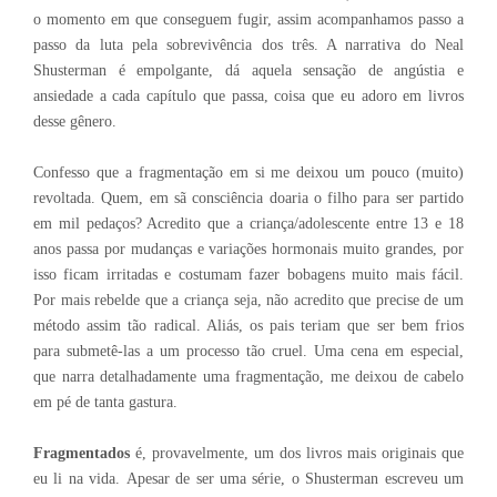
o momento em que conseguem fugir, assim acompanhamos passo a
passo da luta pela sobrevivência dos três. A narrativa do Neal
Shusterman é empolgante, dá aquela sensação de angústia e
ansiedade a cada capítulo que passa, coisa que eu adoro em livros
desse gênero.
Confesso que a fragmentação em si me deixou um pouco (muito)
revoltada. Quem, em sã consciência doaria o filho para ser partido
em mil pedaços? Acredito que a criança/adolescente entre 13 e 18
anos passa por mudanças e variações hormonais muito grandes, por
isso ficam irritadas e costumam fazer bobagens muito mais fácil.
Por mais rebelde que a criança seja, não acredito que precise de um
método assim tão radical. Aliás, os pais teriam que ser bem frios
para submetê-las a um processo tão cruel. Uma cena em especial,
que narra detalhadamente uma fragmentação, me deixou de cabelo
em pé de tanta gastura.
Fragmentados
é, provavelmente, um dos livros mais originais que
eu li na vida. Apesar de ser uma série, o Shusterman escreveu um