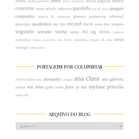
novo
nemo
fontes
novas páginas
melhoramentos
nova fronteira
conceito
paralela
penguin
novo século
objetiva
paz & terra
companhia
planeta
primavera editorial
pipoca & nanquim
record
quadrinhos na cia
rocco
principis
rosa dos tempos
seguinte
suma
sextante
tag livros
suma HQ
todavia
verus
tordesilhas
trama
universo dos livros
valentina
vergara & riba
vestígio
zahar
ática
POSTAGENS POR COLUNISTAS
ana clara
alessandra
ana gabriela
#ArthurdoRoendo
alisson
jess
mylane
priscila
edu
ellen
ju
lari
cássia
gabs
icaro
sil
raíssa
ARQUIVO DO BLOG