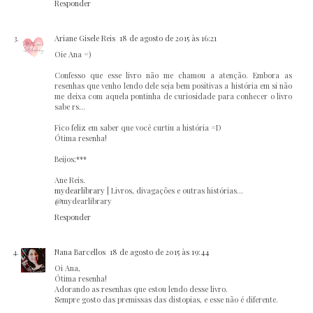
Responder
Ariane Gisele Reis
18 de agosto de 2015 às 16:21
Oie Ana =)
Confesso que esse livro não me chamou a atenção. Embora as
resenhas que venho lendo dele seja bem positivas a história em si não
me deixa com aquela pontinha de curiosidade para conhecer o livro
sabe rs...
Fico feliz em saber que você curtiu a história =D
Ótima resenha!
Beijos;***
Ane Reis.
mydearlibrary
| Livros, divagações e outras histórias...
@mydearlibrary
Responder
Nana Barcellos
18 de agosto de 2015 às 19:44
Oi Ana,
Ótima resenha!
Adorando as resenhas que estou lendo desse livro.
Sempre gosto das premissas das distopias, e esse não é diferente.