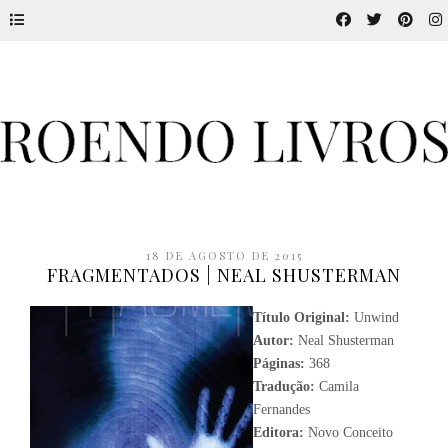
18 DE AGOSTO DE 2015
FRAGMENTADOS | NEAL SHUSTERMAN
Título Original:
Unwind
Autor:
Neal Shusterman
Páginas:
368
Tradução:
Camila
Fernandes
Editora:
Novo Conceito