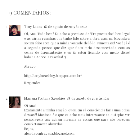
9 COMENTÁRIOS :
Tony Lucas
18 de agosto de 2015 às 12:42
Oi, Ana! Tudo bem? Eu acho a premissa de "Fragmentados" bem legal
e as várias resenhas que tenho lido sobre a obra aqui na blogosfera
só tem feito com que a minha vontade de lê-lo aumentasse! Você já é
a segunda pessoa que diz que ficou meio desconcertada com as
cenas de fragmentação e eu já estou ficando com medo disso!
hahaha Adorei a resenha! :)
Abraço
http://tonylucasblog.blogspot.com.br/
Responder
Mariana Fontana Szewkies
18 de agosto de 2015 às 15:31
Oi Ana!
Exatamente a minha reação: quem em sã consciência faria uma coisa
dessas?! Mas isso é o que eu acho mais interessante na distopia: ver
personagens que acham normais as coisas que para nós parecem
completamente absurdas.
Beijos,
alemdacontracapa.blogspot.com