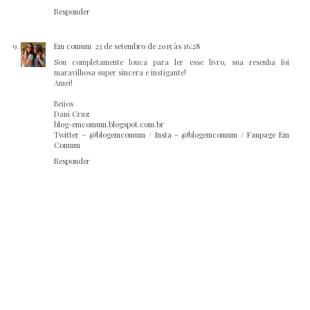
Responder
Em comum
23 de setembro de 2015 às 16:28
Sou completamente louca para ler esse livro, sua resenha foi
maravilhosa super sincera e instigante!
Amei!
Beijos
Dani Cruz
blog-emcomum.blogspot.com.br
Twitter - @blogemcomum
/
Insta - @blogemcomum
/
Fanpage Em
Comum
Responder