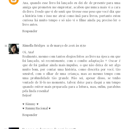
Ana, quando esse livro foi lançado eu dei ele de presente para uma
amiga que prometeu me emprestar, acabou que nunca mais vi a cara
do livro. Desde que vi ele senti que tivesse esse peso que você diz que
a história tem e isso me atrai como ímã para livros, portanto estou
curiosa há muito tempo e só não vi o filme ainda pq preciso ler o
livro antes.
Responder
Sâmella Bridges
11 de março de 2016 às 15:50
Oi, Ana!
Realmente, mesmo com tantos elogios feitos ao livro na época em que
foi lançado, só recentemente, com o combo adaptação + Oscar é
que ele foi ganhar ainda mais impulso, o que não deixa de ser algo
muito bom, por contar uma história, como descrita por você, tão
sensível, com o olhar de uma criança, mas ao mesmo tempo com
uma profundidade tão grande. Não sei, apesar disso, se tenho
vontade de lê-lo no momento, talvez deixe para daqui a um tempo
quando estiver mais preparada para a leitura, mas, enfim, parabéns
pela linda resenha!
Beijos!
♥ Sâmmy ♥
♥ SammySacional ♥
Responder