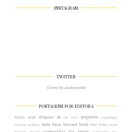
INSTAGRAM
TWITTER
Tweets by anadoroendo
POSTAGENS POR EDITORA
arqueiro
alfaguara
alt
#irado
aleph
alta novel
arquipélago
belas letras
bertrand brasil
best seller
editorial
autêntica
biruta
companhia das letras