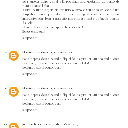
pela autora, achei genial e lá pro final tava gostando do ponto de
vista do Jack! haha
Assisti o filme depois de ter lido o livro e vou te falar, esse é um
daqueles filmes que bate de igual pra igual com o livro, fiquei
impressionada, fora a atuação maravilhosa tanto do Jacob quanto
da Brie!
Com certeza é um livro que vale a pena ler!
Beijos e sucesso!
Responder
blogueira
10 de março de 2016 às 13:21
Poxa depois dessa resenha fiquei louca pra ler...Nunca tinha visto
esse livro, mas com certeza vai pra minha lista!!
bookmoda123.blogspot.com
Responder
blogueira
10 de março de 2016 às 13:21
Poxa depois dessa resenha fiquei louca pra ler...Nunca tinha visto
esse livro, mas com certeza vai pra minha lista!!
bookmoda123.blogspot.com
Responder
Ju Zanotti
10 de março de 2016 às 14:29