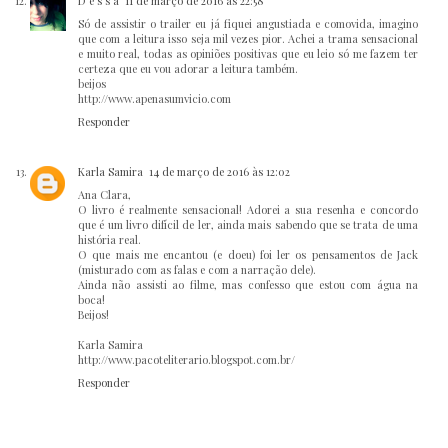
D e s s a
11 de março de 2016 às 22:58
Só de assistir o trailer eu já fiquei angustiada e comovida, imagino
que com a leitura isso seja mil vezes pior. Achei a trama sensacional
e muito real, todas as opiniões positivas que eu leio só me fazem ter
certeza que eu vou adorar a leitura também.
beijos
http://www.apenasumvicio.com
Responder
Karla Samira
14 de março de 2016 às 12:02
Ana Clara,
O livro é realmente sensacional! Adorei a sua resenha e concordo
que é um livro difícil de ler, ainda mais sabendo que se trata de uma
história real.
O que mais me encantou (e doeu) foi ler os pensamentos de Jack
(misturado com as falas e com a narração dele).
Ainda não assisti ao filme, mas confesso que estou com água na
boca!
Beijos!
Karla Samira
http://www.pacoteliterario.blogspot.com.br/
Responder