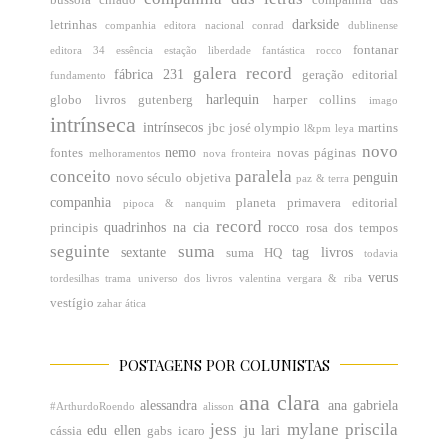
bússola
chiado
companhia das
darkside
letrinhas
companhia editora nacional
conrad
dublinense
fontanar
editora 34
essência
estação liberdade
fantástica rocco
galera record
fábrica 231
geração editorial
fundamento
harlequin
globo livros
gutenberg
harper collins
imago
intrínseca
intrínsecos
jbc
josé olympio
martins
l&pm
leya
novo
nemo
fontes
novas páginas
melhoramentos
nova fronteira
conceito
paralela
penguin
novo século
objetiva
paz & terra
companhia
planeta
primavera editorial
pipoca & nanquim
record
quadrinhos na cia
rocco
principis
rosa dos tempos
seguinte
suma
sextante
tag livros
suma HQ
todavia
verus
tordesilhas
trama
universo dos livros
valentina
vergara & riba
vestígio
zahar
ática
POSTAGENS POR COLUNISTAS
ana clara
alessandra
ana gabriela
#ArthurdoRoendo
alisson
jess
mylane
priscila
edu
ellen
ju
lari
cássia
gabs
icaro