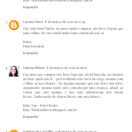
http://diariodeincentivoaleitura.blogspot.com.br
Responder
Larissa Dutra
8 de março de 2016 às 17:46
Olá, tudo bem? Então, eu quero muito comprar este livro. Depois que
saiu o filme, ele está sendo muito bem comentado por aí.
Beijos,
Duas Livreiras
Responder
Vanessa Meiser
8 de março de 2016 às 18:15
Faz anos que comprei este livro, logo que ele foi lançado, no entanto
até hoje ainda não li... provavelmente não farei isto logo, mesmo com
o filme aí nas telonas... Eu imagino mesmo que este livro seja forte,
angustiante, mesmo tendo sido contado por uma criança, afinal, as
coisas que este menino e sua mãe enfrentaram não foram
fáceis...Tenho medo de chorar litros com esta leitura...
Beijo, Van - Retrô Books
http://balaiodelivros.blogspot.com.br/
Responder
Tamires de Carvalho
9 de março de 2016 às 09:29