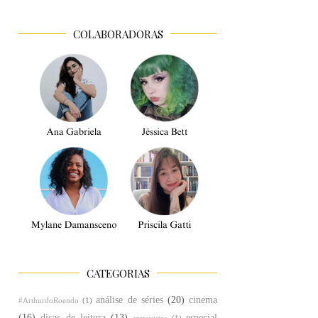
COLABORADORAS
CATEGORIAS
análise de séries
(20)
cinema
#ArthurdoRoendo
(1)
(16)
dicas de leitura
(13)
especial