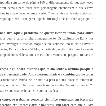
spondida em torno da página 100 e, diferentemente do que aconteceu
rou demais para fazer seus personagens entenderem o que estava
ue tudo acontece no tempo certo. O leitor vive a história junto com
empo que eles, sem gerar aquela frustração de já saber algo que o
 não tive aquele problema de querer ficar voltando para outro
as duas e curtir a leitura integralmente. Os capítulos de Barry nos
o em investigar o caso da moça que ele conheceu no início do livro e
nto, Barry contrai a SFM e, a partir daí, o ritmo do livro fica mais
, acompanhamos Helena em seus estudos e vemos sua pesquisa tomar um
ão e eu adoro histórias que falam sobre o assunto porque é
de e personalidade.
A sua personalidade é a combinação de todas
 identidade. Então, se, de um dia para o outro, você se lembra de
ve, no início do livro tem uma frase do escritor Nabokov que diz "
O
frase se conecta perfeitamente com a história.
consegue trabalhar conceitos científico complexos em Recursão
necendo explicações claras e pontuais, sem fazer com que o livro