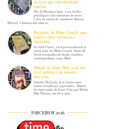
do livro que vem dividindo
opniões
Nós Já Moramos Aqui é um thriller
psicológico com elementos de terror .
Livro de estreia do canadense Marcus
Kliewer, a história tem uma or...
Recursão, de Blake Crouch: uma
história sobre memórias e
identidade
Se você é leitor, você provavelmente já
ouviu falar em Blake Crouch. Autor de
livros renomados da ficção científica
contemporânea, como Maté...
Metade da Idade Dele: mais um
livro polêmico de Jennette
McCurdy
Jennette McCurdy já se tornou uma
autora cercada por expectativa . Depois
da repercussão de Estou Feliz que Minha
Mãe Morreu, seu livro auto...
PARCEIROS 2026