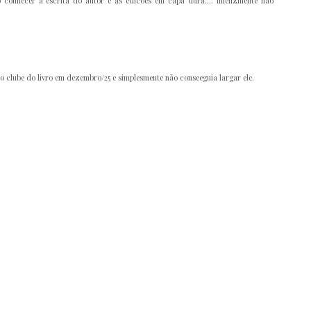
 conhecer a escrita do autor e as edicoes em capa dura.... infelizmente nao
a do clube do livro em dezembro/25 e simplesmente não conseeguia largar ele.