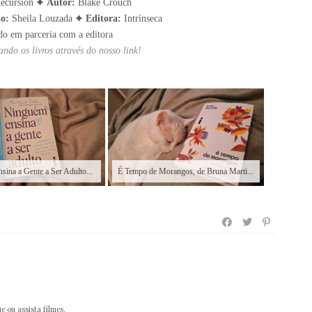
ecursion ✦
Autor:
Blake Crouch
o:
Sheila Louzada ✦
Editora:
Intrínseca
do em parceria com a editora
ndo os livros através do nosso link!
ina a Gente a Ser Adulto...
É Tempo de Morangos, de Bruna Marti...
e ou assista filmes.