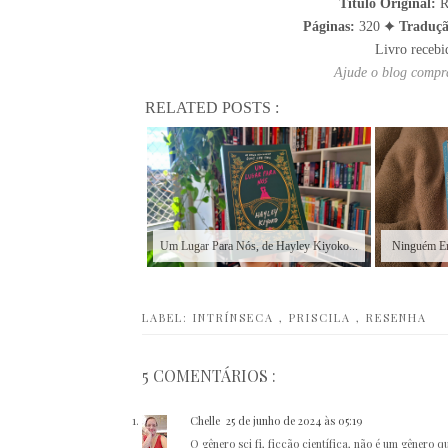
Título Original:
R
Páginas:
320 ✦
Traduçã
Livro recebi
Ajude o blog compra
RELATED POSTS :
Um Lugar Para Nós, de Hayley Kiyoko...
Ninguém Ens
LABEL:
INTRÍNSECA
,
PRISCILA
,
RESENHA
5 COMENTÁRIOS :
Chelle
25 de junho de 2024 às 05:19
O gênero sci fi, ficção científica, não é um gênero qu