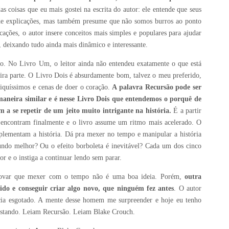
as coisas que eu mais gostei na escrita do autor: ele entende que seus
am de explicações, mas também presume que não somos burros ao ponto
cações, o autor insere conceitos mais simples e populares para ajudar
, deixando tudo ainda mais dinâmico e interessante.
go. No Livro Um, o leitor ainda não entendeu exatamente o que está
meira parte. O Livro Dois é absurdamente bom, talvez o meu preferido,
riquíssimos e cenas de doer o coração.
A palavra Recursão pode ser
maneira similar e é nesse Livro Dois que entendemos o porquê de
 a se repetir de um jeito muito intrigante na história.
É a partir
e encontram finalmente e o livro assume um ritmo mais acelerado. O
plementam a história. Dá pra mexer no tempo e manipular a história
ndo melhor? Ou o efeito borboleta é inevitável? Cada um dos cinco
r e o instiga a continuar lendo sem parar.
 provar que mexer com o tempo não é uma boa ideia. Porém,
outra
do e conseguir criar algo novo, que ninguém fez antes
. O autor
cia esgotado. A mente desse homem me surpreender e hoje eu tenho
istando. Leiam Recursão. Leiam Blake Crouch.