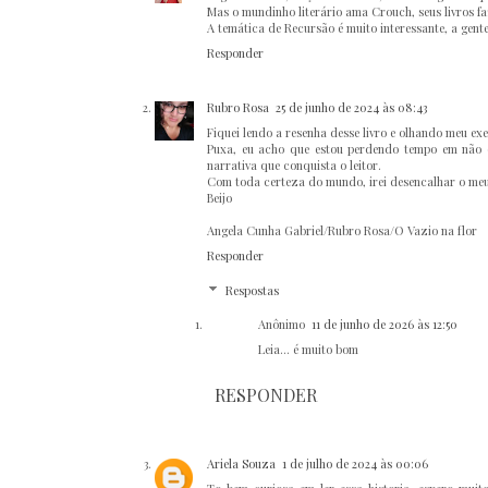
Mas o mundinho literário ama Crouch, seus livros fa
A temática de Recursão é muito interessante, a gente
Responder
Rubro Rosa
25 de junho de 2024 às 08:43
Fiquei lendo a resenha desse livro e olhando meu ex
Puxa, eu acho que estou perdendo tempo em não o 
narrativa que conquista o leitor.
Com toda certeza do mundo, irei desencalhar o meu 
Beijo
Angela Cunha Gabriel/Rubro Rosa/O Vazio na flor
Responder
Respostas
Anônimo
11 de junho de 2026 às 12:50
Leia... é muito bom
RESPONDER
Ariela Souza
1 de julho de 2024 às 00:06