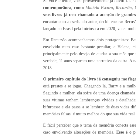
Se você é leitor, você provavelmente já ouviu fala
contemporânea, como
Matéria Escura
,
Recursão
,
seus livros já tem chamado a atenção de grandes 
encantar com a escrita do autor, decidi encarar Recu
lançado no Brasil pela Intrínseca em 2020, valeu muito
Em Recursão acompanhamos dois protagonistas: Barr
envolvido num caso bastante peculiar, e Helena, 
principalmente pelo desejo de ajudar a sua mãe que 
verdade, 11 anos separam uma narrativa da outra. A n
2018.
O primeiro capítulo do livro já conseguiu me fisga
está prestes a se jogar. Chegando lá, Barry e a mul
Segundo a mulher, ela sofre de uma doença chamad
suas vítimas tenham lembranças vívidas e detalhad
bifurcasse e ela passa a se lembrar de duas vidas di
memórias falsas, é muito melhor do que sua vida real 
É fácil perceber que o tema da memória conecta esse
caso envolvendo alterações de memória.
Esse é o p