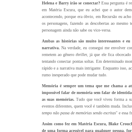
Helena e Barry irão se conectar?
Essa pergunta é re
em Matéria Escura, que eu achei que o autor demo
acontecendo, porque era óbvio, em Recursão eu acho q
os personagens, fazendo as descobertas ao mesmo t
personagem ainda não sabe ou vice-versa.
Ambas as histórias são muito interessantes e eu
narrativa.
Na verdade, eu consegui me envolver com 
remetem ao gênero
thrille
r, já que ele fica obcecad
tentando conectar pontas soltas. Em determinado mome
rápido e a narrativa mais intrigante. Enquanto isso
rumo inesperado que pode mudar tudo.
Memória é sempre um tema que me chama a atenç
impossível falar de memória sem falar de identida
as suas memórias.
Tudo que você viveu forma a sua
eventos diferentes, quem você é também muda. Inclusi
tempo não passa de memórias sendo escritas
" e essa 
Assim como fez em Matéria Escura, Blake Crouch 
de uma forma acessível para qualquer pessoa, for