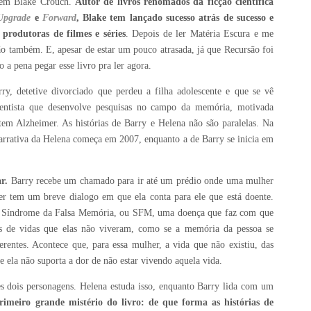
r em Blake Crouch.
Autor de livros renomados da ficção científica
Upgrade
e
Forward
, Blake tem lançado sucesso atrás de sucesso e
produtoras de filmes e séries
. Depois de ler Matéria Escura e me
são também. E, apesar de estar um pouco atrasada, já que Recursão foi
 a pena pegar esse livro pra ler agora.
y, detetive divorciado que perdeu a filha adolescente e que se vê
cientista que desenvolve pesquisas no campo da memória, motivada
tem Alzheimer. As histórias de Barry e Helena não são paralelas. Na
arrativa da Helena começa em 2007, enquanto a de Barry se inicia em
r.
Barry recebe um chamado para ir até um prédio onde uma mulher
her tem um breve dialogo em que ela conta para ele que está doente.
a Síndrome da Falsa Memória, ou SFM, uma doença que faz com que
as de vidas que elas não viveram, como se a memória da pessoa se
ferentes. Acontece que, para essa mulher, a vida que não existiu, das
e ela não suporta a dor de não estar vivendo aquela vida.
s dois personagens. Helena estuda isso, enquanto Barry lida com um
rimeiro grande mistério do livro: de que forma as histórias de