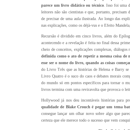
parece um livro didático ou técnico
. Isso foi uma d
leitores não são cientistas e que, portanto, precis
de precisar de uma aula ilustrada. Ao longo das expli
nas explicações, como os déjà-vus e o Efeito Mandela
Recursão é dividido em cinco livros, além do Epílo
acontecendo e a revelação é feita no final dessa pri
cheio de conceitos, explicações complexas, diálogos 
definida como o ato de repetir a mesma coisa de 
esse ser o nome do livro, quando as coisas começam
do Livro Três que as histórias de Helena e Barry s
Livro Quatro é o suco do caos e debates morais com
do mundo só em pontos específicos para tornar o mu
livros termina com uma reviravolta que provoca o leito
Hollywood já nos deu incontáveis histórias para
qualidade de Blake Crouch é pegar um tema bati
consegue lançar um olhar novo sobre algo que pare
certeza que ele merece todo o sucesso que vem conqu