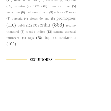
entrevistas
(1)
(39)
listas
(40)
eventos
(9)
livro vs. filme
(5)
maratonas
(9)
melhores do ano
(9)
música
(3)
news
promoções
(8)
parceria
(4)
piores do ano
(8)
resenha
(863)
(110)
publi
(12)
resumo
trimestral
(8)
roendo indica
(12)
semana especial
top comentarista
tags
(28)
intrínseca
(4)
(102)
SEGUIDORES