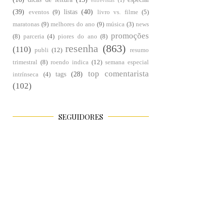
entrevistas
(1)
(39)
listas
(40)
eventos
(9)
livro vs. filme
(5)
maratonas
(9)
melhores do ano
(9)
música
(3)
news
promoções
(8)
parceria
(4)
piores do ano
(8)
resenha
(863)
(110)
publi
(12)
resumo
trimestral
(8)
roendo indica
(12)
semana especial
top comentarista
tags
(28)
intrínseca
(4)
(102)
SEGUIDORES