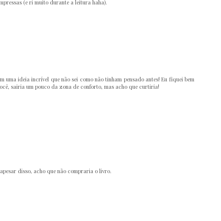
impressas (e ri muito durante a leitura haha).
ram uma ideia incrível que não sei como não tinham pensado antes! Eu fiquei bem
ocê, sairia um pouco da zona de conforto, mas acho que curtiria!
 apesar disso, acho que não compraria o livro.