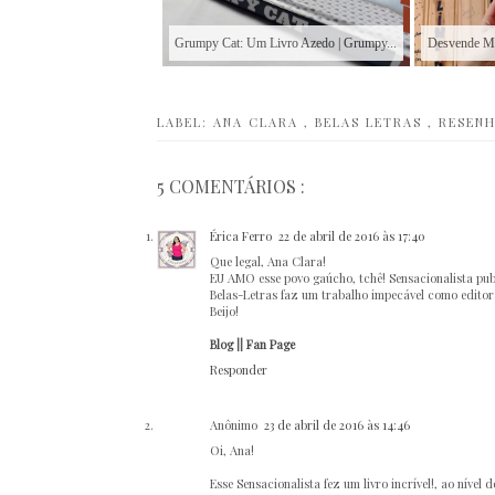
Grumpy Cat: Um Livro Azedo | Grumpy...
Desvende Me
LABEL:
ANA CLARA
,
BELAS LETRAS
,
RESEN
5 COMENTÁRIOS :
Érica Ferro
22 de abril de 2016 às 17:40
Que legal, Ana Clara!
EU AMO esse povo gaúcho, tchê! Sensacionalista publ
Belas-Letras faz um trabalho impecável como edito
Beijo!
Blog
||
Fan Page
Responder
Anônimo
23 de abril de 2016 às 14:46
Oi, Ana!
Esse Sensacionalista fez um livro incrível!, ao nível do