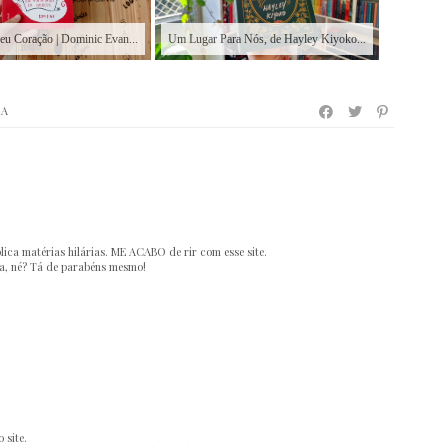
u Coração | Dominic Evan...
Um Lugar Para Nós, de Hayley Kiyoko...
HA
ica matérias hilárias. ME ACABO de rir com esse site.
ra, né? Tá de parabéns mesmo!
 site.