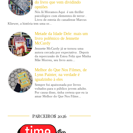
do livro que vem dividindo
opniões
Nós Já Moramos Aqui é um thriller
psicológico com elementos de terror .
Livro de estreia do canadense Marcus
Kliewer, a história tem uma or...
Metade da Idade Dele: mais um
livro polêmico de Jennette
McCurdy
Jennette McCurdy já se tornou uma
autora cercada por expectativa . Depois
da repercussão de Estou Feliz que Minha
Mãe Morreu, seu livro auto...
Melhor do Que Nos Filmes, de
Lynn Painter, na verdade é
igualzinho à eles
Sempre fui apaixonada por livros
voltados para o público jovem adulto.
Por causa disso, tinha certeza que eu ia
amar Melhor do Que Nos Filme...
PARCEIROS 2026