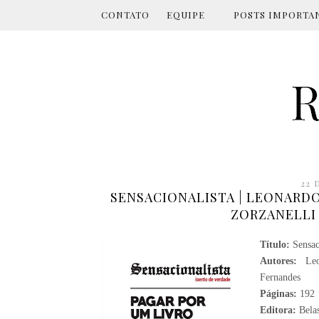
CONTATO
EQUIPE
POSTS IMPORTA
22 
SENSACIONALISTA | LEONARD
ZORZANELLI
Título:
Sensac
Autores:
Leon
Fernandes
Páginas:
192
Editora:
Bela