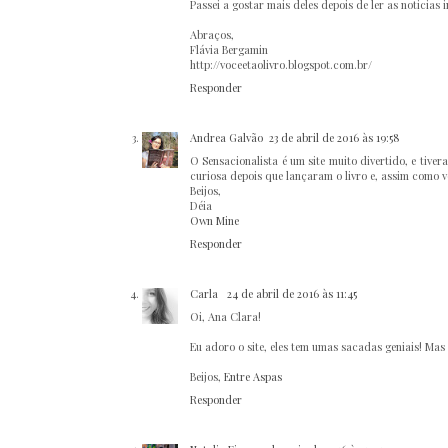
Passei a gostar mais deles depois de ler as noticias 
Abraços,
Flávia Bergamin
http://voceetaolivro.blogspot.com.br/
Responder
Andrea Galvão
23 de abril de 2016 às 19:58
O Sensacionalista é um site muito divertido, e tive
curiosa depois que lançaram o livro e, assim como v
Beijos,
Déia
Own Mine
Responder
Carla
24 de abril de 2016 às 11:45
Oi, Ana Clara!
Eu adoro o site, eles tem umas sacadas geniais! Mas
Beijos,
Entre Aspas
Responder