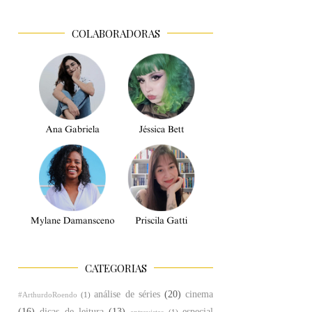
COLABORADORAS
CATEGORIAS
análise de séries
(20)
cinema
#ArthurdoRoendo
(1)
(16)
dicas de leitura
(13)
especial