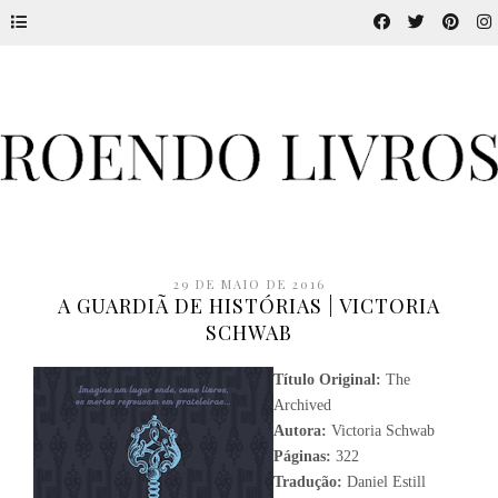
29 DE MAIO DE 2016
A GUARDIÃ DE HISTÓRIAS | VICTORIA
SCHWAB
Título Original:
The
Archived
Autora:
Victoria Schwab
Páginas:
322
Tradução:
Daniel Estill