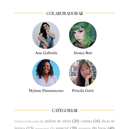
COLABORADORAS
CATEGORIAS
análise de séries
(20)
cinema
(16)
dicas de
#ArthurdoRoendo
(1)
leitura
(13)
especial
(39)
listas
(40)
eventos
(9)
entrevistas
(1)