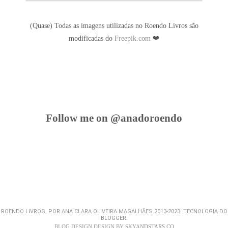
(Quase) Todas as imagens utilizadas no Roendo Livros são
modificadas do
Freepik.com
❤
Follow me on @anadoroendo
ROENDO LIVROS, POR ANA CLARA OLIVEIRA MAGALHÃES 2013-2023. TECNOLOGIA DO
BLOGGER
.
BLOG DESIGN DESIGN BY
SKYANDSTARS.CO