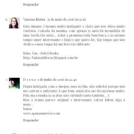
Responder
Vanessa Meiser
31 de maio de 2016 às 12:16
Esta sinopse é mesmo muito instigante e claro que nos deixa muito
curiosos. Coitada da menina, com apenas 12 anos foi incumbida de
uma tarefa tão séria... Achei a premissa toda bem louca e ao mesmo
tempo super interessante e lógico que quero ler, faz tempo que não
dedico o meu tempo há um livro tão diferente.
Beijo, Van - Retrô Books
http://balaiodelivros.blogspot.com.br/
Responder
D e s s a
1 de junho de 2016 às 22:49
Fiquei instigada com a sinopse, mas no fim, não solicitei porque não
me cativou o suficiente. E que bom, senão iria me decepcionar muito.
Pela sua resenha ia acabar não curtindo tanto também... :(
Mas a trama parece original e interessante, talvez faltou algo a
mais...
beijos
www.apenasumvicio.com
Responder