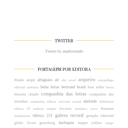
TWITTER
Tweets by anadoroendo
POSTAGENS POR EDITORA
arqueiro
alfaguara
alt
#irado
aleph
alta novel
arquipélago
belas letras
bertrand brasil
best seller
editorial
autêntica
biruta
companhia das letras
bússola
chiado
companhia das
darkside
letrinhas
companhia editora nacional
conrad
dublinense
fontanar
editora 34
essência
estação liberdade
fantástica rocco
galera record
fábrica 231
geração editorial
fundamento
harlequin
globo livros
gutenberg
harper collins
imago