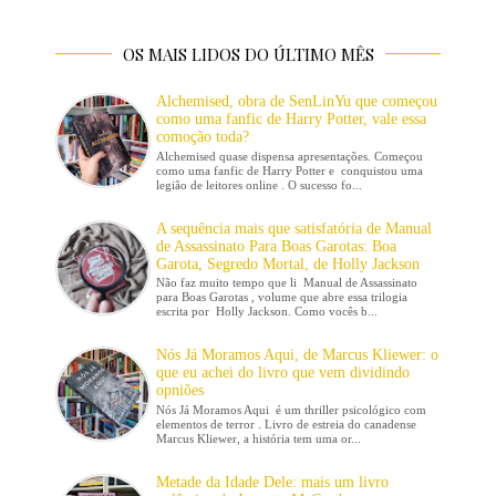
OS MAIS LIDOS DO ÚLTIMO MÊS
Alchemised, obra de SenLinYu que começou
como uma fanfic de Harry Potter, vale essa
comoção toda?
Alchemised quase dispensa apresentações. Começou
como uma fanfic de Harry Potter e conquistou uma
legião de leitores online . O sucesso fo...
A sequência mais que satisfatória de Manual
de Assassinato Para Boas Garotas: Boa
Garota, Segredo Mortal, de Holly Jackson
Não faz muito tempo que li Manual de Assassinato
para Boas Garotas , volume que abre essa trilogia
escrita por Holly Jackson. Como vocês b...
Nós Já Moramos Aqui, de Marcus Kliewer: o
que eu achei do livro que vem dividindo
opniões
Nós Já Moramos Aqui é um thriller psicológico com
elementos de terror . Livro de estreia do canadense
Marcus Kliewer, a história tem uma or...
Metade da Idade Dele: mais um livro