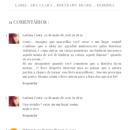
LABEL:
ANA CLARA
,
BERTRAND BRASIL
,
RESENHA
11 COMENTÁRIOS :
Larissa Costa
29 de maio de 2016 às 18:51
Gente... imagina que maravilha você estar e um lugar assim!!
Confesso que a ideia me agradou muito(exceto pelas histórias
violentas), é como entrar em várias memórias, me lembrou um pouco
aquela mania de avó de lembrar as coisas, aquele famoso '' quando
eu era jovem...''
Só me desapontei quando você comentou que a história ficou
morna... O livro desperta interesse mas ao pensar que a autora
perdeu a chance de tornar esse livro maravilhoso... Isso me preocupa
um pouco. Mesmo assim o livro entrou para a lista dos que irei ler!
Responder
Larissa Costa
29 de maio de 2016 às 18:51
Ops errinho * estar em um lugar assim
mals o erro
Responder
Unknown
29 de maio de 2016 às 19:10