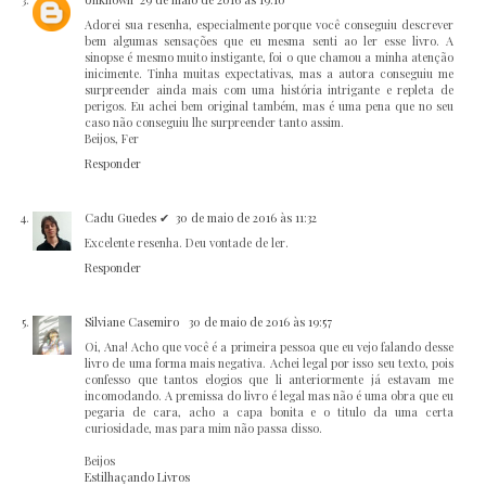
Adorei sua resenha, especialmente porque você conseguiu descrever
bem algumas sensações que eu mesma senti ao ler esse livro. A
sinopse é mesmo muito instigante, foi o que chamou a minha atenção
inicimente. Tinha muitas expectativas, mas a autora conseguiu me
surpreender ainda mais com uma história intrigante e repleta de
perigos. Eu achei bem original também, mas é uma pena que no seu
caso não conseguiu lhe surpreender tanto assim.
Beijos, Fer
Responder
Cadu Guedes ✔
30 de maio de 2016 às 11:32
Excelente resenha. Deu vontade de ler.
Responder
Silviane Casemiro
30 de maio de 2016 às 19:57
Oi, Ana! Acho que você é a primeira pessoa que eu vejo falando desse
livro de uma forma mais negativa. Achei legal por isso seu texto, pois
confesso que tantos elogios que li anteriormente já estavam me
incomodando. A premissa do livro é legal mas não é uma obra que eu
pegaria de cara, acho a capa bonita e o titulo da uma certa
curiosidade, mas para mim não passa disso.
Beijos
Estilhaçando Livros