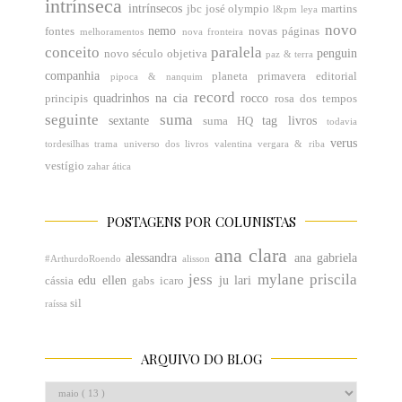
intrínseca
intrínsecos
jbc
josé olympio
martins
l&pm
leya
novo
nemo
fontes
novas páginas
melhoramentos
nova fronteira
conceito
paralela
penguin
novo século
objetiva
paz & terra
companhia
planeta
primavera editorial
pipoca & nanquim
record
quadrinhos na cia
rocco
principis
rosa dos tempos
seguinte
suma
sextante
tag livros
suma HQ
todavia
verus
tordesilhas
trama
universo dos livros
valentina
vergara & riba
vestígio
zahar
ática
POSTAGENS POR COLUNISTAS
ana clara
alessandra
ana gabriela
#ArthurdoRoendo
alisson
jess
mylane
priscila
edu
ellen
ju
lari
cássia
gabs
icaro
sil
raíssa
ARQUIVO DO BLOG