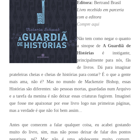
Editora:
Bertrand Brasil
Livro recebido em parceria
com a editora
Compre aqui
Não tem como negar o quanto
a sinopse de
A Guardiã de
Histórias
é instigante,
principalmente para nós, fãs
de livros. Dá para imaginar
prateleiras cheias e cheias de histórias para contar? É o que a gente
mais ama, não é? Mas no mundo de Mackenzie Bishop, essas
Histórias são diferentes: são pessoas mortas, guardadas num Arquivo
e a tarefa da menina é não deixar essas criaturas fugirem. Imaginei
que fosse me apaixonar por esse livro logo nas primeiras páginas,
mas a verdade é que não foi bem assim...
Antes que comecem a falar qualquer coisa, eu acabei gostando
muito do livro, sim, mas não posso deixar de falar dos pontos
negativos, né? Mac não é uma adolescente muito comum,