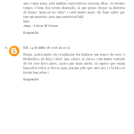
que é uma pena, pois minhas expectativas estavam altas. Ao mesmo
tempo, é bom elas terem abaixado, já que posse chegar na história
de forma "mais pé no chão" e curti muito mais. Ah, bom saber que
tem um mistério, pois amo mistérios! kkk
bjus
Anna - Letras & Versos
Responder
lidi
24 de julho de 2016 às 20:32
Nossa, gostei muito da resenha,me fez lembrar um pouco da serie A
Mediadora da Meg Cabot, que adoro, já estava com muita vontade
de ler esse livro antes, agora que mais ainda, só espero que sejam
lançados todos os livros aqui, porque pelo que ouvi são 3 e lá fora só
foram lançados 2.
Responder