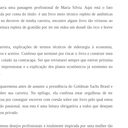
narra uma passagem profissional de Maria Silvia. Aqui está o fato
a por conta do título: é um livro meio técnico repleto de autênticas
 no decorrer de minha carreira, encontre algum livro tão virtuoso ao
leitura repleta de gratidão por ter em mãos um dossiê tão rico e breve
arreira, explicações de termos técnicos de siderurgia à economia;
s e acertos. Confesso que terminei por riscar o livro e construir meu
 colado na contracapa. Sei que revisitarei sempre que estiver próxima
de impressionar e a explicação dos planos econômicos já existentes no
o.
quarentena antes de assumir a presidência do Goldman Sachs Brasil e
re sua carreira. No epílogo, ela confessa estar orgulhosa de ter
osa por conseguir escrever com coesão sobre um livro pelo qual estou
o passional, mas esta é uma leitura obrigatória a todos que desejam
o ou privado.
us desejos profissionais e totalmente inspirada por uma mulher tão