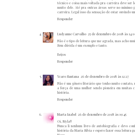
técnico e coisa mais voltada pra carreira deve ser 
muito dele. Até pra outras áreas serve no minimo 
carreira. Legal isso da sensação de estar ouvindo u
Responder
Ludyanne Carvalho
25 de dezembro de 2018 às 14:0
Não é o tipo de leitura que me agrada, mas acho mui
Sem dúvida é um exemplo e tanto.
Beijos
Responder
Ycaro Santana
26 de dezembro de 2018 às 12:27
Não é um gênero literário que tenho muito contato
a força de uma mulher sendo pioneira em muitas co
história.
Responder
Marta Izabel
26 de dezembro de 2018 às 19:45
Oi, Myla!!
Nunca li nenhum livro de autobiografia e devo con
história da Maria Silvia e espero fazer essa leitura
Bjoss