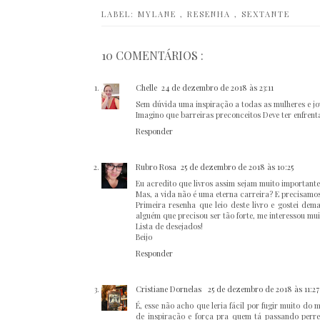
LABEL:
MYLANE
,
RESENHA
,
SEXTANTE
10 COMENTÁRIOS :
Chelle
24 de dezembro de 2018 às 23:11
Sem dúvida uma inspiração a todas as mulheres e jo
Imagino que barreiras preconceitos Deve ter enfre
Responder
Rubro Rosa
25 de dezembro de 2018 às 10:25
Eu acredito que livros assim sejam muito importante
Mas, a vida não é uma eterna carreira? E precisamos
Primeira resenha que leio deste livro e gostei dem
alguém que precisou ser tão forte, me interessou mui
Lista de desejados!
Beijo
Responder
Cristiane Dornelas
25 de dezembro de 2018 às 11:27
É, esse não acho que leria fácil por fugir muito do 
de inspiração e força pra quem tá passando perr