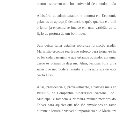
tentou a sorte em uma boa universidade e mudou toda a 
A história da administradora e doutora em Economia
palavras de apreço já denuncia o quão querida é a br
o leitor já encontra-se imerso em uma vastidão de t
lição de postura de um bom líder.
Sem deixar faltar detalhes sobre sua formação acadêm
Maria não esconde seu árduo esforço para tornar-se h
ao ler cada passagem é que estamos ouvindo, em uma s
desde os primeiros degraus. Aliás, lecionar fora uma
saber que não poderei assistir a uma aula sua de ec
Sachs Brasil.
Aliás, presidência é, provavelmente, a palavra mais e
BNDES, da Companhia Siderúrgica Nacional, do I
Municipal e também a primeira mulher membro dos 
Talvez para aqueles que não são envolvidos no ramo
durante a leitura é visível a importância que Maria 