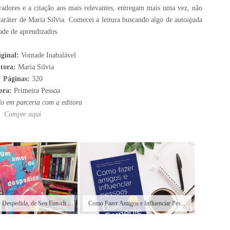
oradores e a citação aos mais relevantes, entregam mais uma vez, não
caráter de Maria Silvia. Comecei a leitura buscando algo de autoajuda
ade de aprendizados.
iginal:
Vontade Inabalável
tora:
Maria Silvia
Páginas:
320
ora:
Primeira Pessoa
do em parceria com a editora
Compre aqui
Despedida, de Seo Eun-ch...
Como Fazer Amigos e Influenciar Pes...