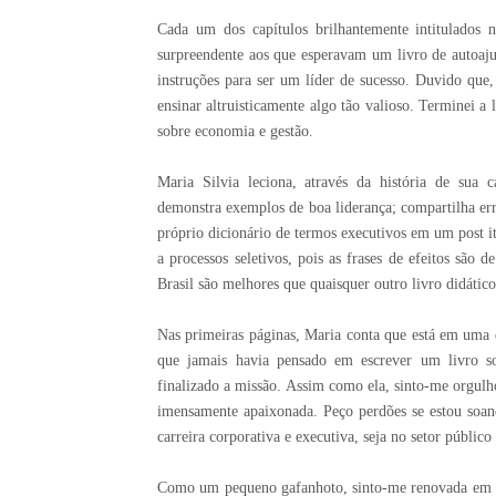
Cada um dos capítulos brilhantemente intitulados 
surpreendente aos que esperavam um livro de autoajud
instruções para ser um líder de sucesso. Duvido que,
ensinar altruisticamente algo tão valioso. Terminei a 
sobre economia e gestão.
Maria Silvia leciona, através da história de sua c
demonstra exemplos de boa liderança; compartilha erro
próprio dicionário de termos executivos em um post it
a processos seletivos, pois as frases de efeitos são 
Brasil são melhores que quaisquer outro livro didátic
Nas primeiras páginas, Maria conta que está em uma 
que jamais havia pensado em escrever um livro sob
finalizado a missão. Assim como ela, sinto-me orgulh
imensamente apaixonada. Peço perdões se estou soand
carreira corporativa e executiva, seja no setor públic
Como um pequeno gafanhoto, sinto-me renovada em me