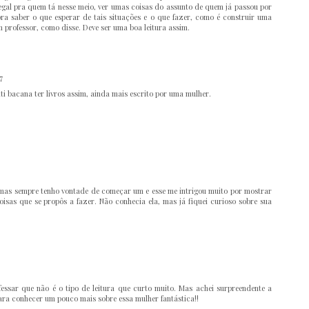
legal pra quem tá nesse meio, ver umas coisas do assunto de quem já passou por
pra saber o que esperar de tais situações e o que fazer, como é construir uma
m professor, como disse. Deve ser uma boa leitura assim.
7
ti bacana ter livros assim, ainda mais escrito por uma mulher.
, mas sempre tenho vontade de começar um e esse me intrigou muito por mostrar
isas que se propôs a fazer. Não conhecia ela, mas já fiquei curioso sobre sua
fessar que não é o tipo de leitura que curto muito. Mas achei surpreendente a
 para conhecer um pouco mais sobre essa mulher fantástica!!