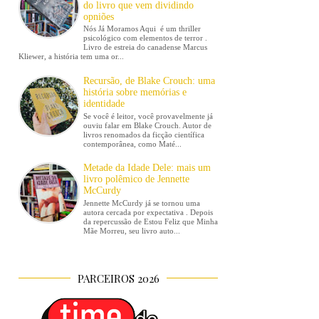
do livro que vem dividindo
opniões
Nós Já Moramos Aqui é um thriller
psicológico com elementos de terror .
Livro de estreia do canadense Marcus
Kliewer, a história tem uma or...
Recursão, de Blake Crouch: uma
história sobre memórias e
identidade
Se você é leitor, você provavelmente já
ouviu falar em Blake Crouch. Autor de
livros renomados da ficção científica
contemporânea, como Maté...
Metade da Idade Dele: mais um
livro polêmico de Jennette
McCurdy
Jennette McCurdy já se tornou uma
autora cercada por expectativa . Depois
da repercussão de Estou Feliz que Minha
Mãe Morreu, seu livro auto...
PARCEIROS 2026