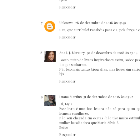
Responder
Unknown
28 de dezembro de 2018 às 13:49
Uau, que currículo! Parabéns para ela, pela força e
Responder
Ana I. J. Mercury
30 de dezembro de 2018 às 23:04
Gosto muito de livros inspiradores assim, sobre p
do que sonharam.
Não leio mais tantas biografias, mas fiquei sim curio
bjs
Responder
Luana Martins
31 de dezembro de 2018 às 05:42
Oi, Myla
Esse livro é uma boa leitura não só para quem q
homens e mulheres.
Não sou chegada em exatas (não tive muito estímul
mulher batalhadora que Maria Silvia é.
Beijos
Responder