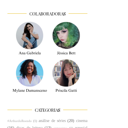
COLABORADORAS
CATEGORIAS
análise de séries
(20)
cinema
#ArthurdoRoendo
(1)
(16)
dicas de leitura
(13)
especial