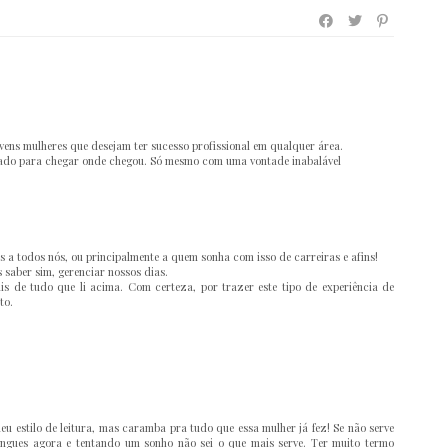
vens mulheres que desejam ter sucesso profissional em qualquer área.
ntado para chegar onde chegou. Só mesmo com uma vontade inabalável
s a todos nós, ou principalmente a quem sonha com isso de carreiras e afins!
 saber sim, gerenciar nossos dias.
ais de tudo que li acima. Com certeza, por trazer este tipo de experiência de
to.
meu estilo de leitura, mas caramba pra tudo que essa mulher já fez! Se não serve
engues agora e tentando um sonho não sei o que mais serve. Ter muito termo