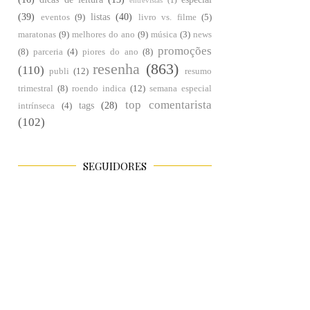
entrevistas
(1)
(39)
listas
(40)
eventos
(9)
livro vs. filme
(5)
maratonas
(9)
melhores do ano
(9)
música
(3)
news
promoções
(8)
parceria
(4)
piores do ano
(8)
resenha
(863)
(110)
publi
(12)
resumo
trimestral
(8)
roendo indica
(12)
semana especial
top comentarista
tags
(28)
intrínseca
(4)
(102)
SEGUIDORES