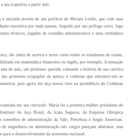
sua trajetória a partir dali.
 é iniciada através de um prefácio de Miriam Leitão, que com suas
ilhante executiva por onde passou. Seguido por um prólogo curto, logo
ermos técnicos, jogadas de conselho administrativo e uma verdadeira
ica, tão cheia de acertos e erros como todos os estudantes de exatas,
abilitada em matemática financeira ou inglês, por exemplo. A sensação
ala de aula, um professor querido contando a história de sua carreira
 das primeiras ocupações da autora, e confesso que entristeci-me ao
onometria, pois agora ela alça novos vôos na presidência do Goldman
ncontrada em seu currículo. Maria foi a primeira mulher presidente do
nstituto do Aço Brasil, da Icatu Seguros, da Empresa Olímpica
conselhos de administração da Vale, Petrobras e Anglo American.
 de engenharia ou administração tais cargos pareçam abstratos, mas
teve para o desenvolvimento da economia nacional.