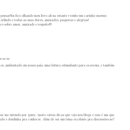
 pensar!Eu fico olhando meu livro ali na estante e tenho um carinho enorme.
r Arlindo e todas as suas dores, amizades, paqueras e alegrias!
o sobre amor, amizade e respeito!!!
s 10:19
tes, ambientado em nosso país, uma leitura estimulante para os jovens, e também
 me entendo por gente. Anoto várias dicas que vejo nos blogs e esse é um que
ando e doidinha pra conhecer. Além de ser um tema excelente pra discussões ne?