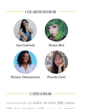
COLABORADORAS
CATEGORIAS
análise de séries
(20)
cinema
#ArthurdoRoendo
(1)
(16)
dicas de leitura
(13)
especial