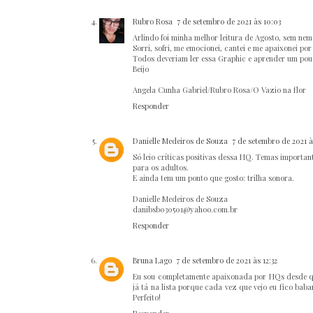
Rubro Rosa
7 de setembro de 2021 às 10:03
Arlindo foi minha melhor leitura de Agosto, sem nem
Sorri, sofri, me emocionei, cantei e me apaixonei po
Todos deveriam ler essa Graphic e aprender um pouc
Beijo
Angela Cunha Gabriel/Rubro Rosa/O Vazio na flor
Responder
Danielle Medeiros de Souza
7 de setembro de 2021 à
Só leio críticas positivas dessa HQ. Temas importan
para os adultos.
E ainda tem um ponto que gosto: trilha sonora.
Danielle Medeiros de Souza
danibsb030501@yahoo.com.br
Responder
Bruna Lago
7 de setembro de 2021 às 12:32
Eu sou completamente apaixonada por HQs desde que
já tá na lista porque cada vez que vejo eu fico bab
Perfeito!