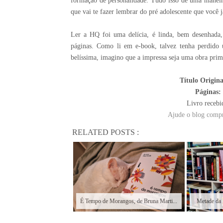
formação de personalidade. Tudo isso de uma maneira
que vai te fazer lembrar do pré adolescente que você j
Ler a HQ foi uma delícia, é linda, bem desenhada
páginas. Como li em e-book, talvez tenha perdido 
belíssima, imagino que a impressa seja uma obra prim
Título Origin
Páginas:
Livro recebi
Ajude o blog compr
RELATED POSTS :
É Tempo de Morangos, de Bruna Marti...
Metade da 