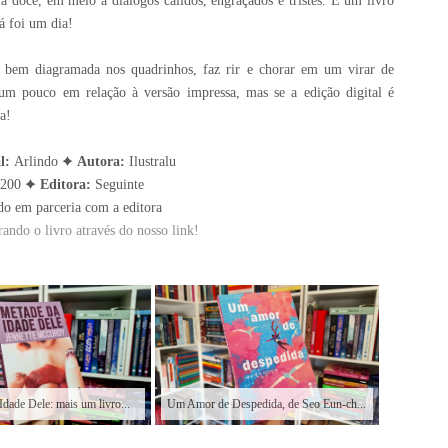
 doce, em meio a diálogos cálidos, engraçados e tristes. É um livro
á foi um dia!
, bem diagramada nos quadrinhos, faz rir e chorar em um virar de
um pouco em relação à versão impressa, mas se a edição digital é
a!
al:
Arlindo ✦
Autora:
Ilustralu
200 ✦
Editora:
Seguinte
do em parceria com a editora
ando o livro através do nosso link!
Idade Dele: mais um livro...
Um Amor de Despedida, de Seo Eun-ch...