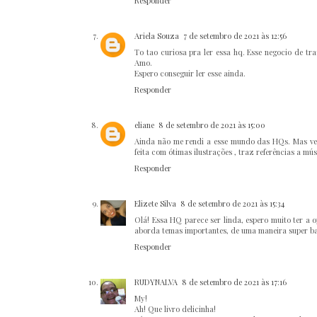
Responder
Ariela Souza
7 de setembro de 2021 às 12:56
To tao curiosa pra ler essa hq. Esse negocio de tr
Amo.
Espero conseguir ler esse ainda.
Responder
eliane
8 de setembro de 2021 às 15:00
Ainda não me rendi a esse mundo das HQs. Mas vej
feita com ótimas ilustrações , traz referências a m
Responder
Elizete Silva
8 de setembro de 2021 às 15:34
Olá! Essa HQ parece ser linda, espero muito ter a 
aborda temas importantes, de uma maneira super b
Responder
RUDYNALVA
8 de setembro de 2021 às 17:16
My!
Ah! Que livro delicinha!