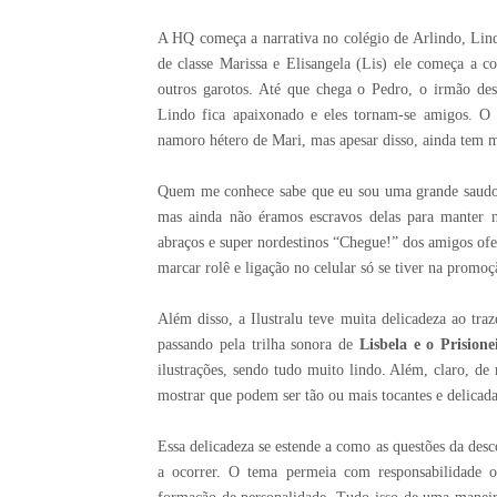
A HQ começa a narrativa no colégio de Arlindo, Lindo
de classe Marissa e Elisangela (Lis) ele começa a co
outros garotos. Até que chega o Pedro, o irmão des
Lindo fica apaixonado e eles tornam-se amigos. O q
namoro hétero de Mari, mas apesar disso, ainda tem m
Quem me conhece sabe que eu sou uma grande saudosi
mas ainda não éramos escravos delas para manter n
abraços e super nordestinos “Chegue!” dos amigos ofe
marcar rolê e ligação no celular só se tiver na promo
Além disso, a Ilustralu teve muita delicadeza ao tra
passando pela trilha sonora de
Lisbela e o Prisione
ilustrações, sendo tudo muito lindo. Além, claro, de r
mostrar que podem ser tão ou mais tocantes e delicad
Essa delicadeza se estende a como as questões da desc
a ocorrer. O tema permeia com responsabilidade o