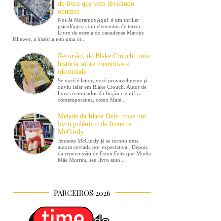
do livro que vem dividindo
opniões
Nós Já Moramos Aqui é um thriller
psicológico com elementos de terror .
Livro de estreia do canadense Marcus
Kliewer, a história tem uma or...
Recursão, de Blake Crouch: uma
história sobre memórias e
identidade
Se você é leitor, você provavelmente já
ouviu falar em Blake Crouch. Autor de
livros renomados da ficção científica
contemporânea, como Maté...
Metade da Idade Dele: mais um
livro polêmico de Jennette
McCurdy
Jennette McCurdy já se tornou uma
autora cercada por expectativa . Depois
da repercussão de Estou Feliz que Minha
Mãe Morreu, seu livro auto...
PARCEIROS 2026