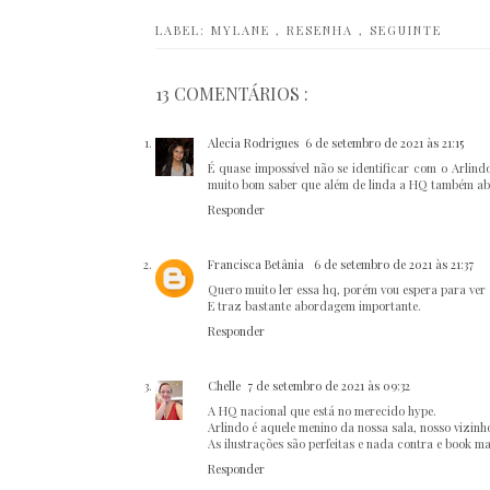
LABEL:
MYLANE
,
RESENHA
,
SEGUINTE
13 COMENTÁRIOS :
Alecia Rodrigues
6 de setembro de 2021 às 21:15
É quase impossível não se identificar com o Arlind
muito bom saber que além de linda a HQ também abor
Responder
Francisca Betânia
6 de setembro de 2021 às 21:37
Quero muito ler essa hq, porém vou espera para ver 
E traz bastante abordagem importante.
Responder
Chelle
7 de setembro de 2021 às 09:32
A HQ nacional que está no merecido hype.
Arlindo é aquele menino da nossa sala, nosso vizinho
As ilustrações são perfeitas e nada contra e book ma
Responder