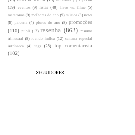
entrevistas
(1)
(39)
listas
(40)
eventos
(9)
livro vs. filme
(5)
maratonas
(9)
melhores do ano
(9)
música
(3)
news
promoções
(8)
parceria
(4)
piores do ano
(8)
resenha
(863)
(110)
publi
(12)
resumo
trimestral
(8)
roendo indica
(12)
semana especial
top comentarista
tags
(28)
intrínseca
(4)
(102)
SEGUIDORES