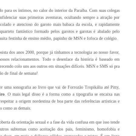
 para os íntimos, no calor do interior da Paraíba. Com suas colegas
nfidenciar suas primeiras aventuras, ocultando sempre a atração por
colado e atencioso do garoto mais babaca da escola, e rapidamente
uarteto fantástico formado pelos garotos e garotas é abalado pelo
uita festinha de ensino médio, papinho de MSN e fofoca de colégio.
sta dos anos 2000, porque já tínhamos a tecnologia ao nosso favor,
ossos relacionamentos. Todo o desenlace da história é baseado em
recendo colo uns aos outros em situações difíceis. MSN e SMS só pra
ção de final de semana!
zer uma sonografia ao livro que vai de Forrozão Tropikália até Pitty,
iro
. O mais legal disso é a forma como a tipografia se encaixa nas
espeitar a origem nordestina de boa parte das referências artísticas e
as como as demais.
oberta da orientação sexual e a fase da vida confusa em que isso tende
utros subtemas como aceitação dos pais, feminismo, homofobia e