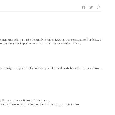
o, nem que seja na parte de Sandy e Junior KKK ou por se passa no Nordeste, é
dar assuntos importantes a ser discutidos e reflexões a fazer.
se consigo comprar em físico. Esse gostinho totalmente brasileiro é maravilhoso.
. Por isso, nos sentimos próximas a ele.
s nesse caso, o livro físico proporciona uma experiência melhor