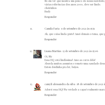
Só em ver que mostra um pouco do nosso nordeste, 
várias referências dos anos 2000, deve ser lindo.
cheirinhos
Rudy
Responder
Camila Faria
9 de setembro de 2021 às 15:51
Ah, que coisa linda gente! Amei demais o tema, que p
Responder
Luana Martins
13 de setembro de 2021 às 15:06
Oi, My
Essa HQ está lindíssima! Amo as cores dela!
Aborda muitos assuntos e remete uma saudade desse
Estou doidinha pra ler, beijos.
Responder
camyli alessandra da silva
18 de setembro de 2021 às
Adorei essa HQ! Na verdade a capaé realmente mara
Responder