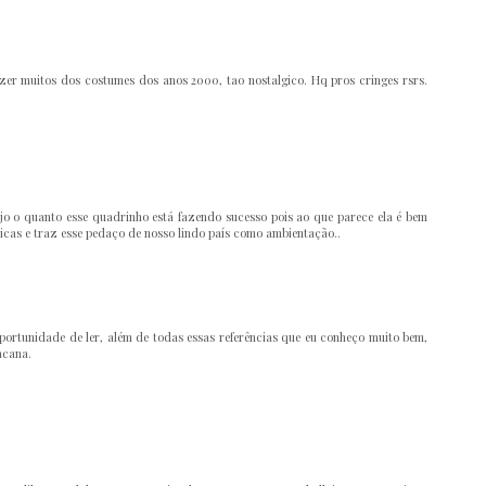
azer muitos dos costumes dos anos 2000, tao nostalgico. Hq pros cringes rsrs.
o o quanto esse quadrinho está fazendo sucesso pois ao que parece ela é bem
úsicas e traz esse pedaço de nosso lindo país como ambientação..
oportunidade de ler, além de todas essas referências que eu conheço muito bem,
acana.