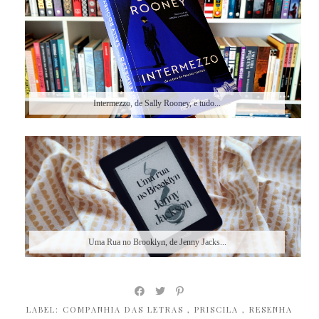
Intermezzo, de Sally Rooney, e tudo...
Uma Rua no Brooklyn, de Jenny Jacks...
LABEL:
COMPANHIA DAS LETRAS
,
PRISCILA
,
RESENHA