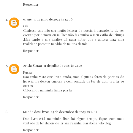
Responder
eliane
31 de julho de 2023 às 14:06
Olá
Confesso que não sou muito leitora de poesia independente de ser
escrito por homem ou mulher não faz muito o meu estilo de leiturja
.Mas lendo a sua análise dá para notar que a autora traz uma
realidade presente na vida de muitos de nós.
Responder
Ariela Souza
31 de julho de 2023 às 21:59
Nussa!
Nao tinha visto esse livro ainda, mas algumas fotos de poemas do
livro ja me deixou curiosa e com vontade de ter ele aqui pra ler os
outros.
Colocando na minha listra pra ler!
Responder
Mundo dos Livros
25 de dezembro de 2025 às 14:11
Este livro está na minha lista há algum tempo, fiquei com mais
vontade de ler depois de ler sua resenha! Parabéns pelo blog! :)
Responder