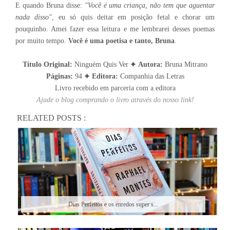
E quando Bruna disse:
"Você é uma criança, não tem que aguentar
nada disso"
, eu só quis deitar em posição fetal e chorar um
pouquinho. Amei fazer essa leitura e me lembrarei desses poemas
por muito tempo.
Você é uma poetisa e tanto, Bruna
.
Título Original:
Ninguém Quis Ver
✦
Autora:
Bruna Mitrano
Páginas:
94 ✦
Editora:
Companhia das Letras
Livro recebido em parceria com a editora
Ajude o blog comprando o livro através do nosso link!
RELATED POSTS :
Dias Perfeitos e os enredos super s...