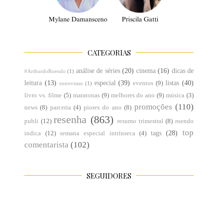
CATEGORIAS
análise de séries
(20)
cinema
(16)
dicas de
#ArthurdoRoendo
(1)
leitura
(13)
especial
(39)
listas
(40)
eventos
(9)
entrevistas
(1)
livro vs. filme
(5)
maratonas
(9)
melhores do ano
(9)
música
(3)
promoções
(110)
news
(8)
parceria
(4)
piores do ano
(8)
resenha
(863)
publi
(12)
resumo trimestral
(8)
roendo
top
tags
(28)
indica
(12)
semana especial intrínseca
(4)
comentarista
(102)
SEGUIDORES