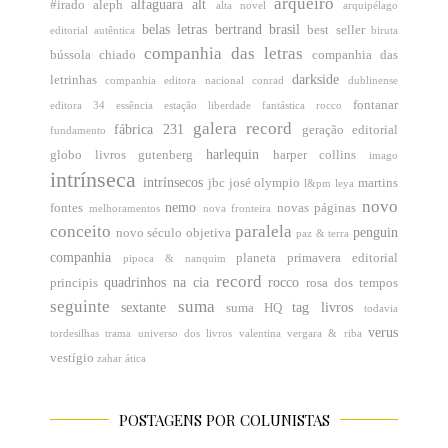
arqueiro
alfaguara
alt
#irado
aleph
alta novel
arquipélago
belas letras
bertrand brasil
best seller
editorial
autêntica
biruta
companhia das letras
bússola
chiado
companhia das
darkside
letrinhas
companhia editora nacional
conrad
dublinense
fontanar
editora 34
essência
estação liberdade
fantástica rocco
galera record
fábrica 231
geração editorial
fundamento
harlequin
globo livros
gutenberg
harper collins
imago
intrínseca
intrínsecos
jbc
josé olympio
martins
l&pm
leya
novo
nemo
fontes
novas páginas
melhoramentos
nova fronteira
conceito
paralela
penguin
novo século
objetiva
paz & terra
companhia
planeta
primavera editorial
pipoca & nanquim
record
quadrinhos na cia
rocco
principis
rosa dos tempos
seguinte
suma
sextante
tag livros
suma HQ
todavia
verus
tordesilhas
trama
universo dos livros
valentina
vergara & riba
vestígio
zahar
ática
POSTAGENS POR COLUNISTAS