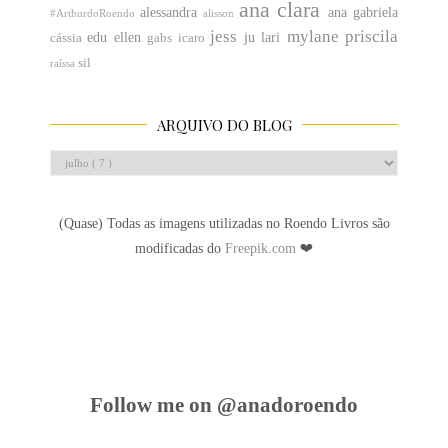
ana clara
alessandra
ana gabriela
#ArthurdoRoendo
alisson
jess
mylane
priscila
edu
ellen
ju
lari
cássia
gabs
icaro
sil
raíssa
ARQUIVO DO BLOG
(Quase) Todas as imagens utilizadas no Roendo Livros são
modificadas do
Freepik.com
❤
Follow me on @anadoroendo