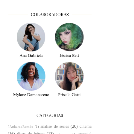
COLABORADORAS
CATEGORIAS
análise de séries
(20)
cinema
#ArthurdoRoendo
(1)
(16)
dicas de leitura
(13)
especial