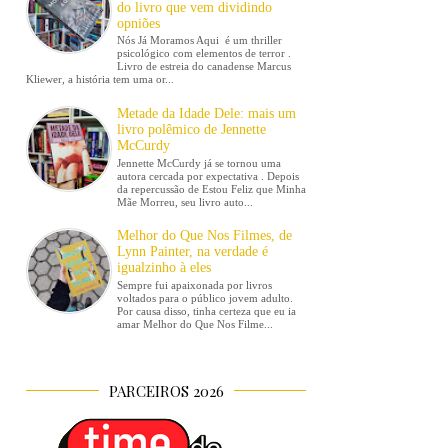
do livro que vem dividindo
opniões
Nós Já Moramos Aqui é um thriller
psicológico com elementos de terror .
Livro de estreia do canadense Marcus
Kliewer, a história tem uma or...
Metade da Idade Dele: mais um
livro polêmico de Jennette
McCurdy
Jennette McCurdy já se tornou uma
autora cercada por expectativa . Depois
da repercussão de Estou Feliz que Minha
Mãe Morreu, seu livro auto...
Melhor do Que Nos Filmes, de
Lynn Painter, na verdade é
igualzinho à eles
Sempre fui apaixonada por livros
voltados para o público jovem adulto.
Por causa disso, tinha certeza que eu ia
amar Melhor do Que Nos Filme...
PARCEIROS 2026