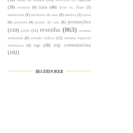
entrevistas
(1)
(39)
listas
(40)
eventos
(9)
livro vs. filme
(5)
maratonas
(9)
melhores do ano
(9)
música
(3)
news
promoções
(8)
parceria
(4)
piores do ano
(8)
resenha
(863)
(110)
publi
(12)
resumo
trimestral
(8)
roendo indica
(12)
semana especial
top comentarista
tags
(28)
intrínseca
(4)
(102)
SEGUIDORES