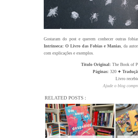
Gostaram do post e querem conhecer outras fobias
Intrínseca: O Livro das Fobias e Manias
, da auto
com explicações e exemplos.
Título Original:
The Book of P
Páginas:
320 ✦
Traduçã
Livro recebi
Ajude o blog compra
RELATED POSTS :