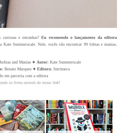
 curiosas e estranhas?
Eu recomendo o lançamento da editora
ra Kate Summerscale. Nele, vocês vão encontrar 99 fobias e manias,
hobias and Manias ✦
Autor:
Kate Summerscale
o:
Renato Marques ✦
Editora:
Intrínseca
do em parceria com a editora
ndo os livros através do nosso link!