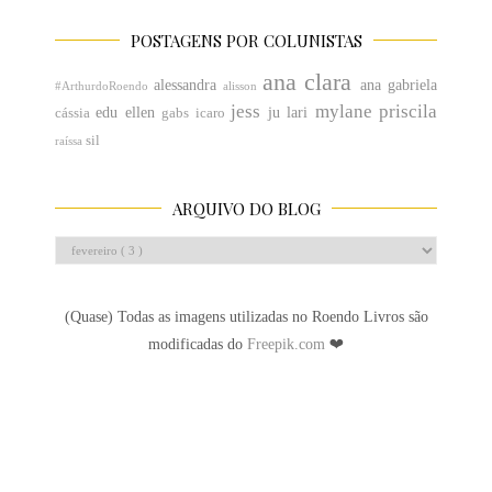
POSTAGENS POR COLUNISTAS
ana clara
alessandra
ana gabriela
#ArthurdoRoendo
alisson
jess
mylane
priscila
edu
ellen
ju
lari
cássia
gabs
icaro
sil
raíssa
ARQUIVO DO BLOG
(Quase) Todas as imagens utilizadas no Roendo Livros são
modificadas do
Freepik.com
❤