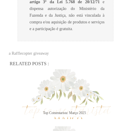
artigo 3º da Lei 5.768 de 20/12/71
e
dispensa autorização do Ministério da
Fazenda e da Justiça, não está vinculada à
compra e/ou aquisição de produtos e serviços
e a participação é gratuita.
a Rafflecopter giveaway
RELATED POSTS :
Top Comentarista: Março 2025