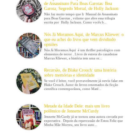
de Assassinato Para Boas Garotas: Boa
Garota, Segredo Mortal, de Holly Jackson
Não faz muito tempo que li Manual de Assassinato
para Boas Garotas , volume que abre essa trilogia
escrita por Holly Jackson. Como vocês b...
Nós Já Moramos Aqui, de Marcus Kliewer: o
que eu achei do livro que vem dividindo
opniões
Nós Já Moramos Aqui é um thriller psicológico com
elementos de terror . Livro de estreia do canadense
Marcus Kliewer, a história tem uma or...
Recursão, de Blake Crouch: uma história
sobre memórias e identidade
Se você é leitor, você provavelmente já ouviu falar em
Blake Crouch. Autor de livros renomados da ficção
científica contemporânea, como Maté...
Metade da Idade Dele: mais um livro
polêmico de Jennette McCurdy
Jennette McCurdy já se tornou uma autora cercada por
expectativa . Depois da repercussão de Estou Feliz que
Minha Mãe Morreu, seu livro auto...