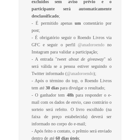
excluídos sem aviso prévio e o
participante será automaticamente
desclassificado
;
- É permitido apenas
um
comentário por
post;
- É obrigatório seguir o Roendo Livros via
GFC e seguir o perfil
@anadoroendo
no
Instagram para validar a participação;
- A entrada "
tweet about de giveaway
" só
será válida se a pessoa estiver seguindo o
Twitter informado (
@anadoroendo
);
- Após o término do top, o Roendo Livros
tem até
30 dias
para divulgar o resultado;
- O ganhador tem
48h
para responder o e-
mail com os dados de envio, caso contrário o
sorteio será refeito. O livro escolhido (na
faixa de preço estabelecida) deverá ser
informado no corpo do e-mail;
- Após feito o contato, o prêmio será enviado
dentro de até
60 dias úteis
;