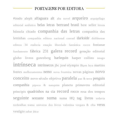
POSTAGENS POR EDITORA
arqueiro
alfaguara
alt
#irado
aleph
alta novel
arquipélago
belas letras
bertrand brasil
best seller
editorial
autêntica
biruta
companhia das letras
bússola
chiado
companhia das
darkside
letrinhas
companhia editora nacional
conrad
dublinense
fontanar
editora 34
essência
estação liberdade
fantástica rocco
galera record
fábrica 231
geração editorial
fundamento
harlequin
globo livros
gutenberg
harper collins
imago
intrínseca
intrínsecos
jbc
josé olympio
martins
l&pm
leya
novo
nemo
fontes
novas páginas
melhoramentos
nova fronteira
conceito
paralela
penguin
novo século
objetiva
paz & terra
companhia
planeta
primavera editorial
pipoca & nanquim
record
quadrinhos na cia
rocco
principis
rosa dos tempos
seguinte
suma
sextante
tag livros
suma HQ
todavia
verus
tordesilhas
trama
universo dos livros
valentina
vergara & riba
vestígio
zahar
ática