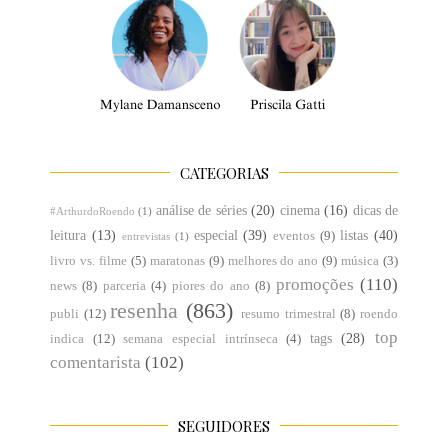
CATEGORIAS
análise de séries
(20)
cinema
(16)
dicas de
#ArthurdoRoendo
(1)
leitura
(13)
especial
(39)
listas
(40)
eventos
(9)
entrevistas
(1)
livro vs. filme
(5)
maratonas
(9)
melhores do ano
(9)
música
(3)
promoções
(110)
news
(8)
parceria
(4)
piores do ano
(8)
resenha
(863)
publi
(12)
resumo trimestral
(8)
roendo
top
tags
(28)
indica
(12)
semana especial intrínseca
(4)
comentarista
(102)
SEGUIDORES