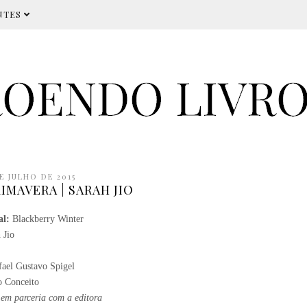
NTES
E JULHO DE 2015
IMAVERA | SARAH JIO
al:
Blackberry Winter
 Jio
fael Gustavo Spigel
 Conceito
 em parceria com a editora