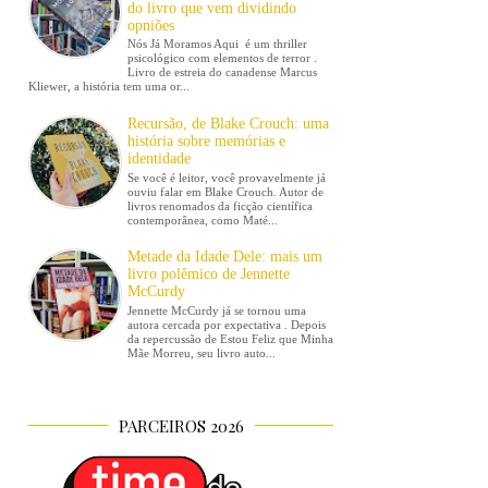
do livro que vem dividindo
opniões
Nós Já Moramos Aqui é um thriller
psicológico com elementos de terror .
Livro de estreia do canadense Marcus
Kliewer, a história tem uma or...
Recursão, de Blake Crouch: uma
história sobre memórias e
identidade
Se você é leitor, você provavelmente já
ouviu falar em Blake Crouch. Autor de
livros renomados da ficção científica
contemporânea, como Maté...
Metade da Idade Dele: mais um
livro polêmico de Jennette
McCurdy
Jennette McCurdy já se tornou uma
autora cercada por expectativa . Depois
da repercussão de Estou Feliz que Minha
Mãe Morreu, seu livro auto...
PARCEIROS 2026