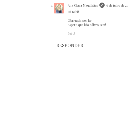
Ana Clara Magalhães
6 de julho de 20
Oi Babi!
Obrigada por ler.
Espero que leia o livro, sim!
Beijo!
RESPONDER