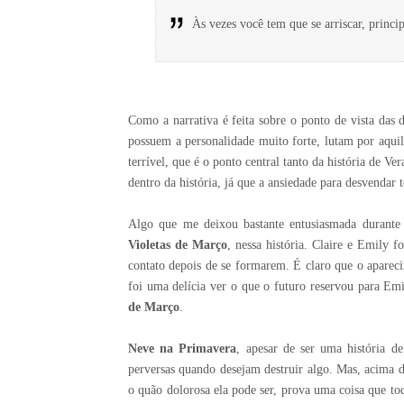
Às vezes você tem que se arriscar, princi
Como a narrativa é feita sobre o ponto de vista das
possuem a personalidade muito forte, lutam por aqui
terrível, que é o ponto central tanto da história de V
dentro da história, já que a ansiedade para desvenda
Algo que me deixou bastante entusiasmada durante 
Violetas de Março
, nessa história. Claire e Emily
contato depois de se formarem. É claro que o apareci
foi uma delícia ver o que o futuro reservou para E
de Março
.
Neve na Primavera
, apesar de ser uma história 
perversas quando desejam destruir algo. Mas, acima 
o quão dolorosa ela pode ser, prova uma coisa que to