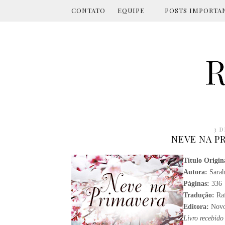
CONTATO
EQUIPE
POSTS IMPORTA
3 D
NEVE NA PR
Título Origin
Autora:
Sarah
Páginas:
336
Tradução:
Ra
Editora:
Novo
Livro recebido