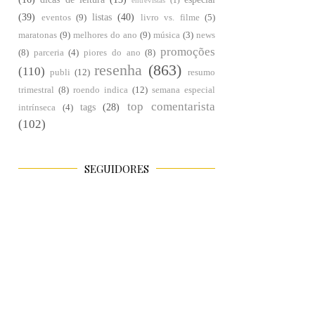
entrevistas
(1)
(39)
listas
(40)
eventos
(9)
livro vs. filme
(5)
maratonas
(9)
melhores do ano
(9)
música
(3)
news
promoções
(8)
parceria
(4)
piores do ano
(8)
resenha
(863)
(110)
publi
(12)
resumo
trimestral
(8)
roendo indica
(12)
semana especial
top comentarista
tags
(28)
intrínseca
(4)
(102)
SEGUIDORES