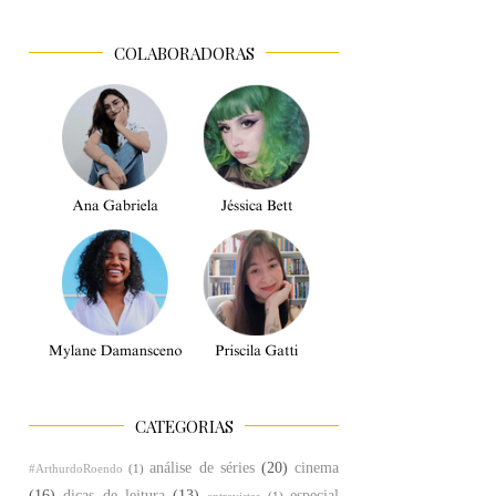
COLABORADORAS
CATEGORIAS
análise de séries
(20)
cinema
#ArthurdoRoendo
(1)
(16)
dicas de leitura
(13)
especial