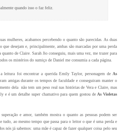
palmente quando isso o faz feliz.
 duas mulheres, acabamos percebendo o quanto são parecidas. As duas
lo que desejam e, principalmente, ambas são marcadas por uma perda
era quanto de Claire. Sarah Jio conseguiu, mais uma vez, me trazer para
r todos os mistérios do sumiço de Daniel me consumia a cada página.
a leitura foi encontrar a querida Emily Taylor, personagem de
As
 foram amigas durante os tempos de faculdade e conseguiram manter o
mento dela não tem um peso real nas histórias de Vera e Claire, mas
mily e é um detalhe super chamativo para quem gostou de
As Violetas
de superação e amor, também mostra o quanto as pessoas podem ser
de tudo, ao mesmo tempo que passa para o leitor o que é uma perda e
dos nós já sabemos: uma mãe é capaz de fazer qualquer coisa pelo seu