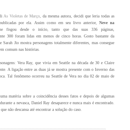
li
As Violetas de Março
, da mesma autora, decidi que leria todas as
 publicadas por ela. Assim como em seu livro anterior,
Neve na
 fisgou desde o início, tanto que das suas 336 páginas,
nte 300 foram lidas em menos de cinco horas. Gosto bastante da
 Sarah Jio mostra personagens totalmente diferentes, mas consegue
 em comum nas histórias.
ersonagens: Vera Ray, que vivia em Seattle na década de 30 e Claire
te. A ligação entre as duas já se mostra presente com o Inverno das
oca. Tal fenômeno ocorreu na Seattle de Vera no dia 02 de maio de
r uma matéria sobre a coincidência desses fatos e depois de algumas
 durante a nevasca, Daniel Ray desaparece e nunca mais é encontrado.
l que não descansa até encontrar a solução do caso.