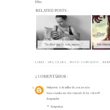
filho.
RELATED POSTS :
"Eu disse que ele viria, nasceu..."
Sete Minuto
LABEL:
ANA CLARA
,
NOVO CONCEITO
,
RES
2 COMENTÁRIOS :
Unknown
6 de julho de 2015 às 15:59
Essa resenha me deu vontade de ler o livro!!!
Responder
Respostas