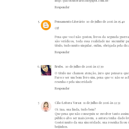
http://pacoteliterario.blogspot.com.br/
Responder
Pensamento Literário
10 de julho de 2016 às 15:40
OI!
Pena que você não gostou, livros da segunda guer
são verídicos, toda essa realidade me sucumbir 
título, tudo muito singular, enfim, obrigada pela dica.
Responder
Brubs.
10 de julho de 2016 às 17:39
O titulo me chamou atenção, juro que pensava que 
Parece ser um bom livro sim, pena que vc não se ac
resenha e pela sinceridade
Responder
Cila-Leitora Voraz
11 de julho de 2016 às 22:32
Oi Ana, sua linda, tudo bem?
Que pena que não conseguiu se envolver tanto assim 
público alvo ser mais jovem, a autora tenha dado le
Gostei muito da sua sinceridade, sua resenha ficou ó
beijinhos.