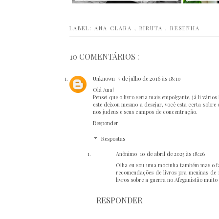
LABEL:
ANA CLARA
,
BIRUTA
,
RESENHA
10 COMENTÁRIOS :
Unknown
7 de julho de 2016 às 18:10
Olá Ana!
Pensei que o livro seria mais empolgante, já li vá
este deixou mesmo a desejar, você esta certa sobr
nos judeus e seus campos de concentração.
Responder
Respostas
Anônimo
10 de abril de 2025 às 18:26
Olha eu sou uma mocinha também mas o fato
recomendações de livros pra meninas de 1
livros sobre a guerra no Afeganistão muito
RESPONDER