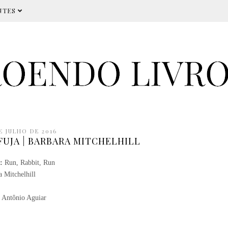
NTES
E JULHO DE 2016
FUJA | BARBARA MITCHELHILL
l:
Run, Rabbit, Run
 Mitchelhill
 Antônio Aguiar