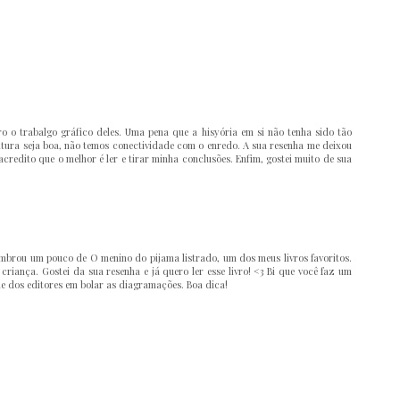
o o trabalgo gráfico deles. Uma pena que a hisyória em si não tenha sido tão
itura seja boa, não temos conectividade com o enredo. A sua resenha me deixou
acredito que o melhor é ler e tirar minha conclusões. Enfim, gostei muito de sua
e lembrou um pouco de O menino do pijama listrado, um dos meus livros favoritos.
riança. Gostei da sua resenha e já quero ler esse livro! <3 Bi que você faz um
e dos editores em bolar as diagramações. Boa dica!