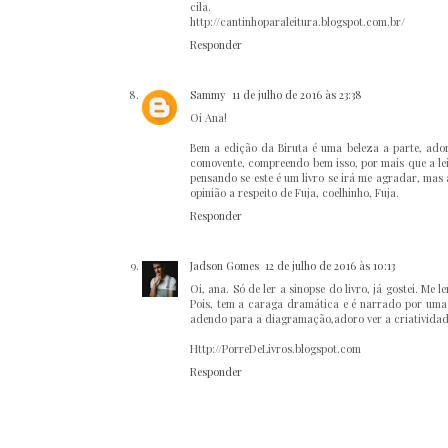
cila.
http://cantinhoparaleitura.blogspot.com.br/
Responder
Sammy
11 de julho de 2016 às 23:38
Oi Ana!
Bem a edição da Biruta é uma beleza a parte, ador
comovente, compreendo bem isso, por mais que a le
pensando se este é um livro se irá me agradar, mas 
opinião a respeito de Fuja, coelhinho, Fuja.
Responder
Jadson Gomes
12 de julho de 2016 às 10:13
Oi, ana. Só de ler a sinopse do livro, já gostei. M
Pois, tem a caraga dramática e é narrado por uma c
adendo para a diagramação,adoro ver a criatividad
Http://PorreDeLivros.blogspot.com
Responder