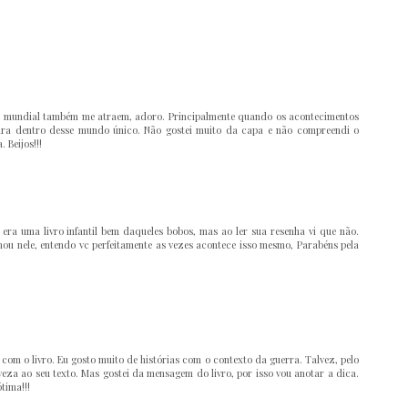
ra mundial também me atraem, adoro. Principalmente quando os acontecimentos
para dentro desse mundo único. Não gostei muito da capa e não compreendi o
 Beijos!!!
era uma livro infantil bem daqueles bobos, mas ao ler sua resenha vi que não.
hou nele, entendo vc perfeitamente as vezes acontece isso mesmo, Parabéns pela
com o livro. Eu gosto muito de histórias com o contexto da guerra. Talvez, pelo
veza ao seu texto. Mas gostei da mensagem do livro, por isso vou anotar a dica.
tima!!!