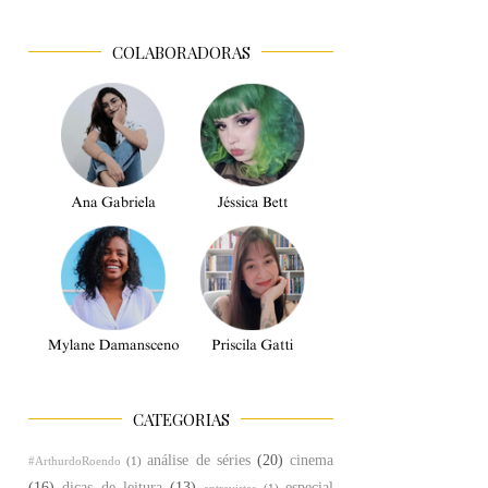
COLABORADORAS
CATEGORIAS
análise de séries
(20)
cinema
#ArthurdoRoendo
(1)
(16)
dicas de leitura
(13)
especial