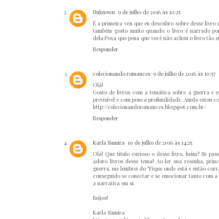
Unknown
9 de julho de 2016 às 10:25
É a primeira vez que eu descubro sobre desse livro
também gosto muito quando o livro é narrado por 
dela.Poxa que pena que você não achou o livro tão e
Responder
colecionando romances
9 de julho de 2016 às 10:57
Olá!
Gosto de livros com a temática sobre a guerra e e
previsível e com pouca profundidade. Ainda estou co
http://colecionandoromances.blogspot.com.br/
Responder
Karla Samira
10 de julho de 2016 às 14:25
Olá! Que título curioso o desse livro, heim? Se pa
adoro livros desse tema! Ao ler sua resenha, prin
guerra, me lembrei do "Fique onde está e então corr
conseguido se conectar e se emocionar tanto com a h
a narrativa em si.
Beijos!
Karla Samira