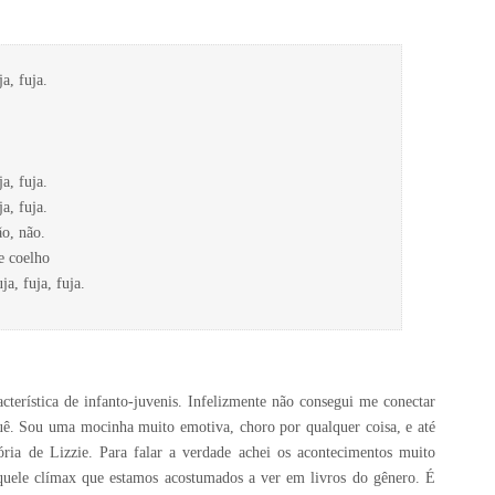
a, fuja.
a, fuja.
a, fuja.
ão, não.
e coelho
ja, fuja, fuja.
racterística de infanto-juvenis. Infelizmente não consegui me conectar
quê. Sou uma mocinha muito emotiva, choro por qualquer coisa, e até
ria de Lizzie. Para falar a verdade achei os acontecimentos muito
 aquele clímax que estamos acostumados a ver em livros do gênero. É