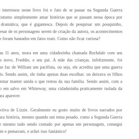
interessou nesse livro foi o fato de se passar na Segunda Guerra
ostumo simplesmente amar histórias que se passam nessa época por
 dramática, que é gigantesca. Depois de pesquisar um pouquinho,
pesar de os personagens serem de criação da autora, os acontecimentos
ro foram baseados em fatos reais. Como não ficar curiosa?
nas 11 anos, mora em uma cidadezinha chamada Rochdale com seu
s novo, Freddie, e seu pai. A mãe das crianças, infelizmente, foi
 faz de William um pacifista, ou seja, ele acredita que uma guerra
is. Sendo assim, ele tinha apenas duas escolhas: ou deixava os filhos
tentar manter unida o que restou da sua família. Sendo assim, com a
ão em salvo em Whiteway, uma cidadezinha praticamente isolada da
ra aparecer.
ctiva de Lizzie. Geralmente eu gosto muito de livros narrados por
para história, mesmo quando um tema pesado, como a Segunda Guerra
que mesmo tudo sendo contado por apenas um personagem, consegui
m e pensavam, e achei isso fantástico!