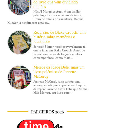
do livro que vem dividindo
opniões
Nós Já Moramos Aqui é um thriller
psicológico com elementos de terror .
Livro de estreia do canadense Marcus
Kliewer, a história tem uma or...
Recursão, de Blake Crouch: uma
história sobre memórias e
identidade
Se você é leitor, você provavelmente já
ouviu falar em Blake Crouch. Autor de
livros renomados da ficção científica
contemporânea, como Maté...
Metade da Idade Dele: mais um
livro polêmico de Jennette
McCurdy
Jennette McCurdy já se tornou uma
autora cercada por expectativa . Depois
da repercussão de Estou Feliz que Minha
Mãe Morreu, seu livro auto...
PARCEIROS 2026