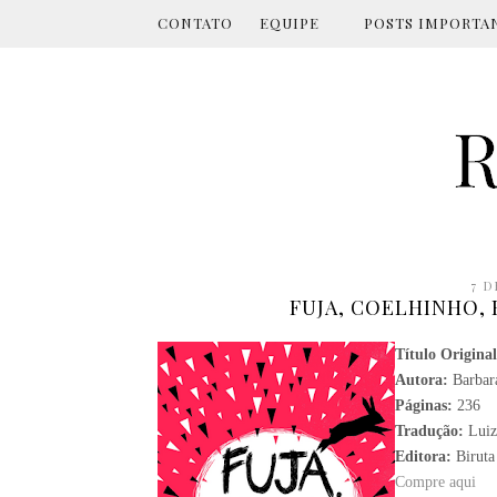
CONTATO
EQUIPE
POSTS IMPORTA
7 D
FUJA, COELHINHO, 
Título Origina
Autora:
Barbara
Páginas:
236
Tradução:
Luiz
Editora:
Biruta
Compre aqui