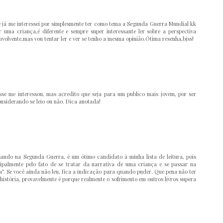
 e já me interessei por simplesmente ter como tema a Segunda Guerra Mundial kk
uma criança,é diferente e sempre super interessante ler sobre a perspectiva
nvolvente,mas vou tentar ler e ver se tenho a mesma opinião.Ótima resenha,bjss!
sse me interessou, mas acredito que seja para um publico mais jovem, por ser
nsiderando se leio ou não. Dica anotada!
ssando na Segunda Guerra, é um ótimo candidato à minha lista de leitura, pois
cipalmente pelo fato de se tratar da narrativa de uma criança e se passar na
a". Se você ainda não leu, fica a indicação para quando puder. Que pena não ter
istória, provavelmente é porque realmente o sofrimento em outros livros supera