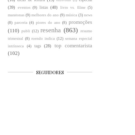
entrevistas
(1)
(39)
listas
(40)
eventos
(9)
livro vs. filme
(5)
maratonas
(9)
melhores do ano
(9)
música
(3)
news
promoções
(8)
parceria
(4)
piores do ano
(8)
resenha
(863)
(110)
publi
(12)
resumo
trimestral
(8)
roendo indica
(12)
semana especial
top comentarista
tags
(28)
intrínseca
(4)
(102)
SEGUIDORES