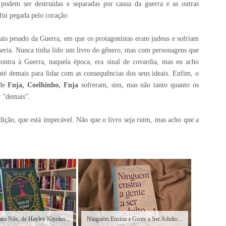
podem ser destruídas e separadas por causa da guerra e as outras
fui pegada pelo coração.
s pesado da Guerra, em que os protagonistas eram judeus e sofriam
eria. Nunca tinha lido um livro do gênero, mas com personagens que
ontra à Guerra, naquela época, era sinal de covardia, mas eu acho
 até demais para lidar com as consequências dos seus ideais. Enfim, o
 de
Fuja, Coelhinho, Fuja
sofreram, sim, mas não tanto quanto os
r "demais".
dição, que está impecável. Não que o livro seja ruim, mas acho que a
ra Nós, de Hayley Kiyoko...
Ninguém Ensina a Gente a Ser Adulto...