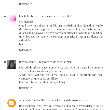
Responder
Marta Izabel
1 de fevereiro de 2020 às 18:58
Oi, Mylane!!
Que livro e que história!! Infelizmente existiu muitas "Eurídice" e não
duvido que ainda possa ter algumas ainda hoje, e triste saber i
quanto nossas avós e bisavós sofreram primeiro com filhas que tenha
que obedecer os pais e depois com os maridos que eram donos da
vida delas.
Bjs
Responder
Rayssa Bonai
1 de fevereiro de 2020 às 21:58
Olá! Ainda não conhecia esse livro, mas achei a trama interessante
ao trabalhar assuntos importantes.
Ainda não conhecia esse livro, mas se tiver a oportunidade com
certeza vou querer ler este livro.
Muitooo obrigada pela indicação! Beijos!
Responder
Ana Paula Santos Moreira
1 de fevereiro de 2020 às 22:41
Não conhecia esse livro que retrata como era a verdadeira vida de
varuas mulheres antigamente. Atualmente é possivel encontrar