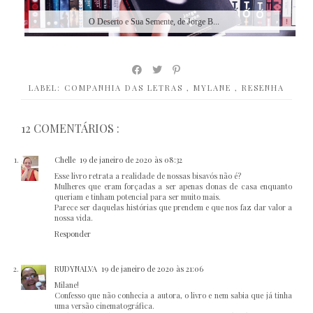
O Deserto e Sua Semente, de Jorge B...
LABEL:
COMPANHIA DAS LETRAS
,
MYLANE
,
RESENHA
12 COMENTÁRIOS :
Chelle
19 de janeiro de 2020 às 08:32
Esse livro retrata a realidade de nossas bisavós não é?
Mulheres que eram forçadas a ser apenas donas de casa enquanto
queriam e tinham potencial para ser muito mais.
Parece ser daquelas histórias que prendem e que nos faz dar valor a
nossa vida.
Responder
RUDYNALVA
19 de janeiro de 2020 às 21:06
Milane!
Confesso que não conhecia a autora, o livro e nem sabia que já tinha
uma versão cinematográfica.