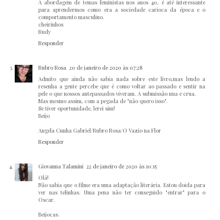
A abordagem de temas feministas nos anos 40, é até interessante
para aprendermos como era a sociedade carioca da época e o
comportamento masculino.
cheirinhos
Rudy
Responder
Rubro Rosa
20 de janeiro de 2020 às 07:28
Admito que ainda não sabia nada sobre este livro,mas lendo a
resenha a gente percebe que é como voltar ao passado e sentir na
pele o que nossos antepassados viveram. A submissão nua e crua.
Mas mesmo assim, com a pegada de "não quero isso".
Se tiver oportunidade, lerei sim!
Beijo
Angela Cunha Gabriel/Rubro Rosa/O Vazio na Flor
Responder
Giovanna Talamini
22 de janeiro de 2020 às 10:15
Olá!
Não sabia que o filme era uma adaptação literária. Estou doida para
ver nas telinhas. Uma pena não ter conseguido "entrar" para o
Oscar.
Beijocas.