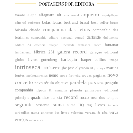
POSTAGENS POR EDITORA
arqueiro
alfaguara
alt
#irado
aleph
alta novel
arquipélago
belas letras
bertrand brasil
best seller
editorial
autêntica
biruta
companhia das letras
bússola
chiado
companhia das
darkside
letrinhas
companhia editora nacional
conrad
dublinense
fontanar
editora 34
essência
estação liberdade
fantástica rocco
galera record
fábrica 231
geração editorial
fundamento
harlequin
globo livros
gutenberg
harper collins
imago
intrínseca
intrínsecos
jbc
josé olympio
martins
l&pm
leya
novo
nemo
fontes
novas páginas
melhoramentos
nova fronteira
conceito
paralela
penguin
novo século
objetiva
paz & terra
companhia
planeta
primavera editorial
pipoca & nanquim
record
quadrinhos na cia
rocco
principis
rosa dos tempos
seguinte
suma
sextante
tag livros
suma HQ
todavia
verus
tordesilhas
trama
universo dos livros
valentina
vergara & riba
vestígio
zahar
ática