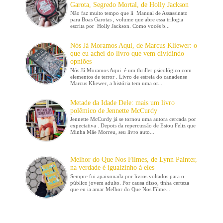
Garota, Segredo Mortal, de Holly Jackson
Não faz muito tempo que li Manual de Assassinato
para Boas Garotas , volume que abre essa trilogia
escrita por Holly Jackson. Como vocês b...
Nós Já Moramos Aqui, de Marcus Kliewer: o
que eu achei do livro que vem dividindo
opniões
Nós Já Moramos Aqui é um thriller psicológico com
elementos de terror . Livro de estreia do canadense
Marcus Kliewer, a história tem uma or...
Metade da Idade Dele: mais um livro
polêmico de Jennette McCurdy
Jennette McCurdy já se tornou uma autora cercada por
expectativa . Depois da repercussão de Estou Feliz que
Minha Mãe Morreu, seu livro auto...
Melhor do Que Nos Filmes, de Lynn Painter,
na verdade é igualzinho à eles
Sempre fui apaixonada por livros voltados para o
público jovem adulto. Por causa disso, tinha certeza
que eu ia amar Melhor do Que Nos Filme...