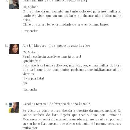
Luana Martins
28 de janeiro de 2020 às 21:54
Oi, Mylane
O livro aborda um assunto um tanto doloroso para nós mulheres,
tendo em vista que em muitos lares atualmente não mudou muita
coisa.
Claro que quero ter oportunidade de ler e ver o filme, beijos.
Responder
Ana I. J. Mercury
31 de janeiro de 2020 às 23:09
Oi, Mylane
Eu não conhecia esse livro, mas já quero!
Que história!
Pelo jeito traz tantas reflexões, inquietações, e uma mulher de fibra
que terá que lutar com tantos problemas que infelizmente ainda
vivemos.
Já vai pra lista!
Bjs
Responder
Carolina Santos
1 de fevereiro de 2020 às 16:42
Eu gosto de como o livro aborda a questão da mulher invisível Eu
soube também do livro depois que teve o filme com Fernanda
Montenegro que foi até mesmo censurado aqui no Brasil e só por isso
eu vou ler o livro mesmo que o livro seja ruim até porque censura é
muito pior