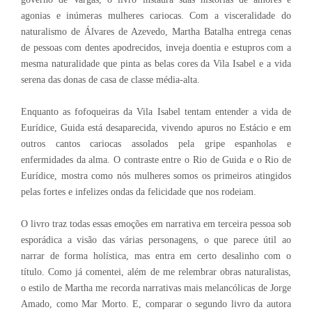
agonias e inúmeras mulheres cariocas. Com a visceralidade do
naturalismo de Álvares de Azevedo, Martha Batalha entrega cenas
de pessoas com dentes apodrecidos, inveja doentia e estupros com a
mesma naturalidade que pinta as belas cores da Vila Isabel e a vida
serena das donas de casa de classe média-alta.
Enquanto as fofoqueiras da Vila Isabel tentam entender a vida de
Eurídice, Guida está desaparecida, vivendo apuros no Estácio e em
outros cantos cariocas assolados pela gripe espanholas e
enfermidades da alma. O contraste entre o Rio de Guida e o Rio de
Eurídice, mostra como nós mulheres somos os primeiros atingidos
pelas fortes e infelizes ondas da felicidade que nos rodeiam.
O livro traz todas essas emoções em narrativa em terceira pessoa sob
esporádica a visão das várias personagens, o que parece útil ao
narrar de forma holística, mas entra em certo desalinho com o
título. Como já comentei, além de me relembrar obras naturalistas,
o estilo de Martha me recorda narrativas mais melancólicas de Jorge
Amado, como Mar Morto. E, comparar o segundo livro da autora