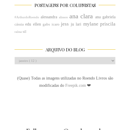
POSTAGENS POR COLUNISTAS
ana clara
alessandra
ana gabriela
#ArthurdoRoendo
alisson
jess
mylane
priscila
edu
ellen
ju
lari
cássia
gabs
icaro
sil
raíssa
ARQUIVO DO BLOG
(Quase) Todas as imagens utilizadas no Roendo Livros são
modificadas do
Freepik.com
❤