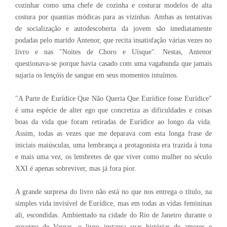
cozinhar como uma chefe de cozinha e costurar modelos de alta
costura por quantias módicas para as vizinhas. Ambas as tentativas
de socialização e autodescoberta da jovem são imediatamente
podadas pelo marido Antenor, que recita insatisfação várias vezes no
livro e nas "Noites de Choro e Uísque". Nestas, Antenor
questionava-se porque havia casado com uma vagabunda que jamais
sujaria os lençóis de sangue em seus momentos intuímos.
"A Parte de Eurídice Que Não Queria Que Eurídice fosse Eurídice"
é uma espécie de alter ego que concretiza as dificuldades e coisas
boas da vida que foram retiradas de Eurídice ao longo da vida.
Assim, todas as vezes que me deparava com esta longa frase de
iniciais maiúsculas, uma lembrança a protagonista era trazida à tona
e mais uma vez, os lembretes de que viver como mulher no século
XXI é apenas sobreviver, mas já fora pior.
A grande surpresa do livro não está no que nos entrega o título, na
simples vida invisível de Eurídice, mas em todas as vidas femininas
ali, escondidas. Ambientado na cidade do Rio de Janeiro durante o
governo de Vargas, o livro instaura suas histórias de amores e