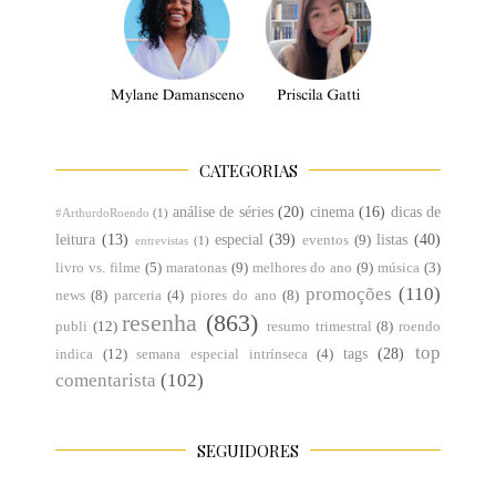
CATEGORIAS
análise de séries
(20)
cinema
(16)
dicas de
#ArthurdoRoendo
(1)
leitura
(13)
especial
(39)
listas
(40)
eventos
(9)
entrevistas
(1)
livro vs. filme
(5)
maratonas
(9)
melhores do ano
(9)
música
(3)
promoções
(110)
news
(8)
parceria
(4)
piores do ano
(8)
resenha
(863)
publi
(12)
resumo trimestral
(8)
roendo
top
tags
(28)
indica
(12)
semana especial intrínseca
(4)
comentarista
(102)
SEGUIDORES