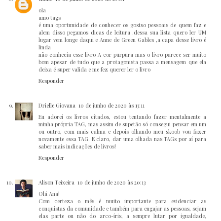
ola
amo tags
é uma oportunidade de conhecer os gostso pessoais de quem faz e
alem disso pegamos dicas de leitura .dessa sua lista quero ler UM
lugar vem longe daqui e Anne de Green Gables ,a capa desse livro é
linda
não conhecia esse livro A cor purpura mas o livro parece ser muito
bom apesar de tudo que a protagonista passa a mensagem que ela
deixa é super valida e me fez querer ler o livro
Responder
Drielle Giovana
10 de junho de 2020 às 13:11
Eu adorei os livros citados, estou tentando fazer mentalmente a
minha própria TAG, mas assim de supetão só consegui pensar em um
ou outro, com mais calma e depois olhando meu skoob vou fazer
novamente essa TAG. E claro, dar uma olhada nas TAGs por aí para
saber mais indicações de livros!
Responder
Alison Teixeira
10 de junho de 2020 às 20:13
Olá Ana!
Com certeza o mês é muito importante para evidenciar as
conquistas da comunidade e também para engajar as pessoas, sejam
elas parte ou não do arco-íris, a sempre lutar por igualdade,