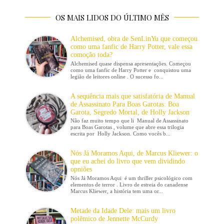
OS MAIS LIDOS DO ÚLTIMO MÊS
Alchemised, obra de SenLinYu que começou
como uma fanfic de Harry Potter, vale essa
comoção toda?
Alchemised quase dispensa apresentações. Começou
como uma fanfic de Harry Potter e conquistou uma
legião de leitores online . O sucesso fo...
A sequência mais que satisfatória de Manual
de Assassinato Para Boas Garotas: Boa
Garota, Segredo Mortal, de Holly Jackson
Não faz muito tempo que li Manual de Assassinato
para Boas Garotas , volume que abre essa trilogia
escrita por Holly Jackson. Como vocês b...
Nós Já Moramos Aqui, de Marcus Kliewer: o
que eu achei do livro que vem dividindo
opniões
Nós Já Moramos Aqui é um thriller psicológico com
elementos de terror . Livro de estreia do canadense
Marcus Kliewer, a história tem uma or...
Metade da Idade Dele: mais um livro
polêmico de Jennette McCurdy