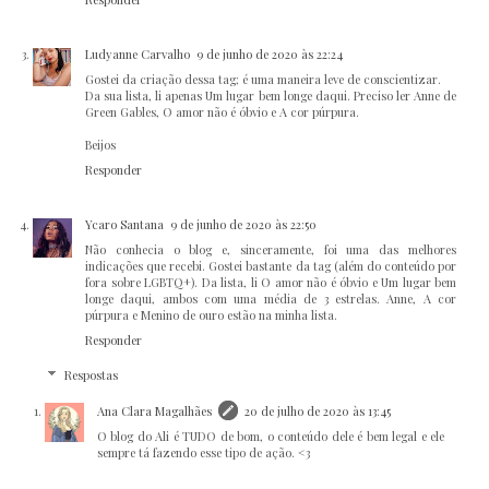
Ludyanne Carvalho
9 de junho de 2020 às 22:24
Gostei da criação dessa tag; é uma maneira leve de conscientizar.
Da sua lista, li apenas Um lugar bem longe daqui. Preciso ler Anne de
Green Gables, O amor não é óbvio e A cor púrpura.
Beijos
Responder
Ycaro Santana
9 de junho de 2020 às 22:50
Não conhecia o blog e, sinceramente, foi uma das melhores
indicações que recebi. Gostei bastante da tag (além do conteúdo por
fora sobre LGBTQ+). Da lista, li O amor não é óbvio e Um lugar bem
longe daqui, ambos com uma média de 3 estrelas. Anne, A cor
púrpura e Menino de ouro estão na minha lista.
Responder
Respostas
Ana Clara Magalhães
20 de julho de 2020 às 13:45
O blog do Ali é TUDO de bom, o conteúdo dele é bem legal e ele
sempre tá fazendo esse tipo de ação. <3