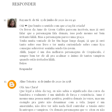
RESPONDER
Rayane B. de Sá
13 de junho de 2020 às 09:49
Oiii ❤ Que bonito o sentido com que a tag foi criada!
Os livros da Anne de Green Gables parecem incríveis, mas já ouvi
falar que a personagem fala demais, isso pode mesmo ser bem
irritante kkkk. Mas a personagem parece uma graça.
Tenho muita vontade de ler Um lugar longe daqui, já que já ouvi
tanto sobre esse livro e ter muita curiosidade sobre como Kya
consegue sobreviver sozinha sendo tão jovem.
Ahhh, Jasper é um dos melhores personagens de Crepúsculo, é
sempre bom ter ele ali pra acalmar o ânimo de tantos vampiros
quando estão irritados kkkk.
Beijos
Responder
Aline Teixeira
15 de junho de 2020 às 13:58
Olá Ana Clara!
Que legal a ideia da tag, eu não sabia o significado das cores da
bandeira e realmente é um símbolo de força e resistência. Anne é
mesmo uma pessoa muito positiva, positiva demais às vezes, mas um
exemplo pra gente não desanimar com a vida. Jasper é um
amorzinho, não deve ter sido nada fácil controlar a tensão entre
licantropes e vampiros. Os demais personagens que vc citou eu não