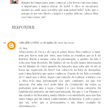
Sempre há tempo para gente começar a ler livros com esse tema,
o importante é nunca deixar de lado! A Alice se encaixaria
mesmo no azul, mas acredita que nem pensei nela? Acho que é
porque já me veio direto o Jasper e o poder dele na cabeça. Mas
você tem razão, viu?
RESPONDER
GISLAINE LOPES
22 de junho de 2020 às 09:01
Oi Ana,
Adoro posts de TAGs e de cara já gostei dessa. Não conheço a Anne,
nem por livros, nem por série, mas todas as resenhas que já li da
história dizem a mesma coisa da personagem, o quanto ela fala e
acho isso bem divertido. Me lembro de ter ficado muito interessada
em ler Menino de Ouro quando foi lançado, mas sabe que eu até já
havia me esquecido do livro? Vou coloca-lo na lista de desejados,
pois é uma história que quero conhecer. Depois de ter lido a resenha
de O amor não é óbvio, fiquei com vontade de realizar a leitura e se
a obra trás uma personagem tão auto confiante, sei que irei
apreciar. Por mim você pode falar de Crepúsculo em todas as
postagens, pois amo a saga e Jasper é a cara dessa categoria. Eu
também não pensaria em outro personagem. Sei que A Cor Púrpura é
um clássico da literatura, muito falado e recomendado, mas não faz
tanto tempo que fui tomar conhecimento da história. E pelo o pouco
que sei, acho que a protagonista é um ótimo exemplo de
determinação.