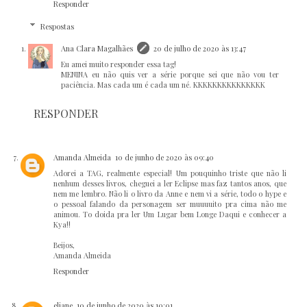
Responder
Respostas
Ana Clara Magalhães
20 de julho de 2020 às 13:47
Eu amei muito responder essa tag!
MENINA eu não quis ver a série porque sei que não vou ter
paciência. Mas cada um é cada um né. KKKKKKKKKKKKKKK
RESPONDER
Amanda Almeida
10 de junho de 2020 às 09:40
Adorei a TAG, realmente especial! Um pouquinho triste que não li
nenhum desses livros, cheguei a ler Eclipse mas faz tantos anos, que
nem me lembro. Não li o livro da Anne e nem vi a série, todo o hype e
o pessoal falando da personagem ser muuuuito pra cima não me
animou. To doida pra ler Um Lugar bem Longe Daqui e conhecer a
Kya!!
Beijos,
Amanda Almeida
Responder
eliane
10 de junho de 2020 às 10:01