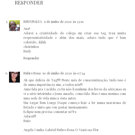
RESPONDER
RUDYNALVA
9 de junho de 2020 às 23:10
Ana!
Adorei a criatividade do colega em criar esa tag, traz muita
rrepresentatividade e além dos mais, adoro tudo que é bem
colorido...kkkk
cheirinhos
Rudy
Responder
Rubro Rosa
10 de junho de 2020 às 07:34
Ah que delícia de Tag!!!! Neste mês de conscientização, tudo isso é
de suma importância sim, a todos nós!!!
Anne fala pra Cacilda..rs Eu não li nenhum dos livros da série,mas eu
vi a série inteirinha e Jesus amado, como fala. Mas é uma menina com
uma sede de vida nunca vista antes.
Um Lugar Bem Longe Daqui começo hoje a ler numa maratona de
feriado e sinto que vou gostar imensamente.
Eclipse nem precisa comentar né?rs
Adorei!!!
Beijo
Angela Cunha Gabriel/Rubro Rosa/O Vazio na Flor