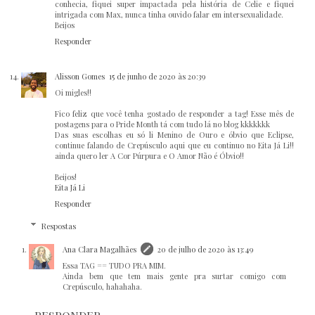
conhecia, fiquei super impactada pela história de Celie e fiquei
intrigada com Max, nunca tinha ouvido falar em intersexualidade.
Beijos
Responder
Alisson Gomes
15 de junho de 2020 às 20:39
Oi migles!!
Fico feliz que você tenha gostado de responder a tag! Esse mês de
postagens para o Pride Month tá com tudo lá no blog kkkkkkk
Das suas escolhas eu só li Menino de Ouro e óbvio que Eclipse,
continue falando de Crepúsculo aqui que eu continuo no Eita Já Li!!
ainda quero ler A Cor Púrpura e O Amor Não é Óbvio!!
Beijos!
Eita Já Li
Responder
Respostas
Ana Clara Magalhães
20 de julho de 2020 às 13:49
Essa TAG == TUDO PRA MIM.
Ainda bem que tem mais gente pra surtar comigo com
Crepúsculo, hahahaha.