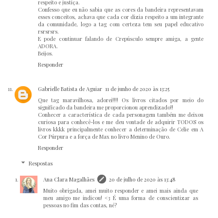
respeito e justiça.
Confesso que eu não sabia que as cores da bandeira representavam
esses conceitos, achava que cada cor dizia respeito a um integrante
da comunidade, logo a tag com certeza tem seu papel educativo
rsrsrsrs.
E pode continuar falando de Crepúsculo sempre amiga, a gente
ADORA.
Beijos.
Responder
Gabrielle Batista de Aguiar
11 de junho de 2020 às 13:25
Que tag maravilhosa, adorei!!!! Os livros citados por meio do
significado da bandeira me proporcionou aprendizado!!
Conhecer a característica de cada personagem também me deixou
curiosa para conhecê-los e me deu vontade de adquirir TODOS os
livros kkkk principalmente conhecer a determinação de Celie em A
Cor Púrpura e a força de Max no livro Menino de Ouro.
Responder
Respostas
Ana Clara Magalhães
20 de julho de 2020 às 13:48
Muito obrigada, amei muito responder e amei mais ainda que
meu amigo me indicou! <3 É uma forma de conscientizar as
pessoas no fim das contas, né?