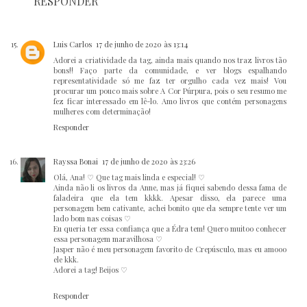
RESPONDER
Luis Carlos
17 de junho de 2020 às 13:14
Adorei a criatividade da tag, ainda mais quando nos traz livros tão
bons!! Faço parte da comunidade, e ver blogs espalhando
representatividade só me faz ter orgulho cada vez mais! Vou
procurar um pouco mais sobre A Cor Púrpura, pois o seu resumo me
fez ficar interessado em lê-lo. Amo livros que contém personagens
mulheres com determinação!
Responder
Rayssa Bonai
17 de junho de 2020 às 23:26
Olá, Ana! ♡ Que tag mais linda e especial! ♡
Ainda não li os livros da Anne, mas já fiquei sabendo dessa fama de
faladeira que ela tem kkkk. Apesar disso, ela parece uma
personagem bem cativante, achei bonito que ela sempre tente ver um
lado bom nas coisas ♡
Eu queria ter essa confiança que a Édra tem! Quero muitoo conhecer
essa personagem maravilhosa ♡
Jasper não é meu personagem favorito de Crepúsculo, mas eu amooo
ele kkk.
Adorei a tag! Beijos ♡
Responder