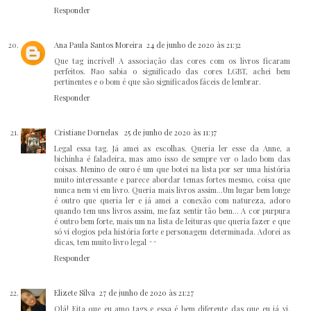
Responder
Ana Paula Santos Moreira
24 de junho de 2020 às 21:32
Que tag incrível! A associação das cores com os livros ficaram
perfeitos. Nao sabia o significado das cores LGBT, achei bem
pertinentes e o bom é que são significados fáceis de lembrar.
Responder
Cristiane Dornelas
25 de junho de 2020 às 11:37
Legal essa tag. Já amei as escolhas. Queria ler esse da Anne, a
bichinha é faladeira, mas amo isso de sempre ver o lado bom das
coisas. Menino de ouro é um que botei na lista por ser uma história
muito interessante e parece abordar temas fortes mesmo, coisa que
nunca nem vi em livro. Queria mais livros assim...Um lugar bem longe
é outro que queria ler e já amei a conexão com natureza, adoro
quando tem uns livros assim, me faz sentir tão bem... A cor purpura
é outro bem forte, mais um na lista de leituras que queria fazer e que
só vi elogios pela história forte e personagem determinada. Adorei as
dicas, tem muito livro legal ^^
Responder
Elizete Silva
27 de junho de 2020 às 21:27
Olá! Eita que eu amo tags e essa é bem diferente das que eu já vi,