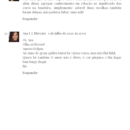
além disso, agregou conhecimento em relação ao significado das
cores na bandeira, simplesmente adorei! Suas escolhas também
foram ótimas, não poderia faltar Anne neh!
Responder
Ana I. J. Mercury
1 de julho de 2020 às 21:09
Oi, Ana
Olha só livroes!
Amooo Eclipse.
Aii Anne de green gables tentei ler várias vezes, mas não flui kkkk
Quero ler também O amor não é óbvio, A cor púrpura e Um lugar
bem longe daqui.
Bjs
Responder