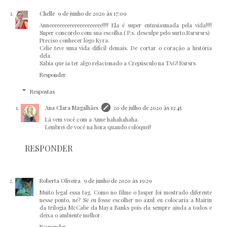
Chelle
9 de junho de 2020 às 17:09
Anneeeeeeeeeeeeeeeeeeeee!!!! Ela é super entusiasmada pela vida!!!!
Super concordo com sua escolha.( P.s. desculpe pelo surto.Rsrsrsrs)
Preciso conhecer logo Kyra.
Celie teve uma vida difícil demais. De cortar o coração a história
dela.
Sabia que ia ter algo relacionado a Crepúsculo na TAG! Rsrsrs
Responder
Respostas
Ana Clara Magalhães
20 de julho de 2020 às 13:45
Lá vem você com a Anne hahahahaha.
Lembrei de você na hora quando coloquei!
RESPONDER
Roberta Oliveira
9 de junho de 2020 às 19:29
Muito legal essa tag. Como no filme o Jasper foi mostrado diferente
nesse ponto, né? Se eu fosse escolher no azul eu colocaria a Mairin
da trilogia McCabe da Maya Banks pois ela sempre ajuda a todos e
deixa o ambiente melhor.
Responder