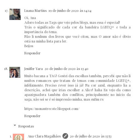
Luana Martins
19 de junho de 2020 às 14:14
Oi, Ana
Adoro todas as Tags que vejo pelos blogs, mas essa é especial!
Trás o significado de cada cor da bandeira LGBTQ+ e toda a
importância do tema.
Não li nenhum dos livros que você citou, mas O amor não é óbvio
está na minha lista para ler.
Beijos
Responder
Jeniffer Yara
20 de junho de 2020 às 13:40
Muito bacana a TAG! Gostei das escolhas também, percebi que não li
muitos romances que tratam de temas com comunidade LGBTQ+,
infelizmente. Preciso rever isso já já! Na cor azul, enquanto lia a
descrição, achei que irias escolher a Alice! haha Eu vejo ela como
apaziguadora também dos conflitos, principalmente no início da
saga, não sei se é só impressão minha, mas enfim rs
https://monautrecote.blogspot.com/
Responder
Respostas
Ana Clara Magalhães
20 de julho de 2020 às 13:53