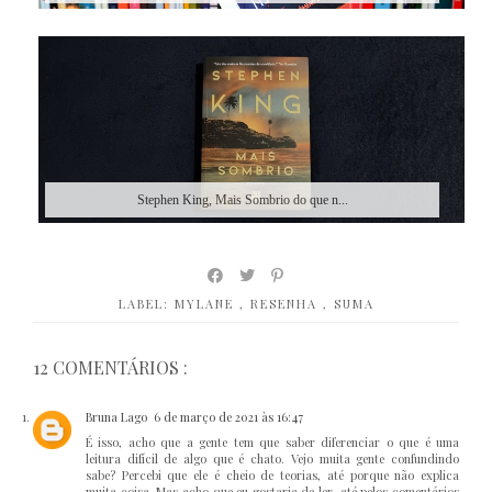
Stephen King, Mais Sombrio do que n...
LABEL:
MYLANE
,
RESENHA
,
SUMA
12 COMENTÁRIOS :
Bruna Lago
6 de março de 2021 às 16:47
É isso, acho que a gente tem que saber diferenciar o que é uma
leitura difícil de algo que é chato. Vejo muita gente confundindo
sabe? Percebi que ele é cheio de teorias, até porque não explica
muita coisa. Mas acho que eu gostaria de ler, até pelos comentários