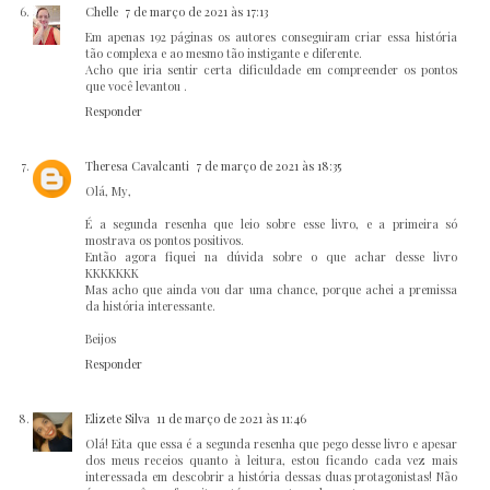
Chelle
7 de março de 2021 às 17:13
Em apenas 192 páginas os autores conseguiram criar essa história
tão complexa e ao mesmo tão instigante e diferente.
Acho que iria sentir certa dificuldade em compreender os pontos
que você levantou .
Responder
Theresa Cavalcanti
7 de março de 2021 às 18:35
Olá, My,
É a segunda resenha que leio sobre esse livro, e a primeira só
mostrava os pontos positivos.
Então agora fiquei na dúvida sobre o que achar desse livro
KKKKKKK
Mas acho que ainda vou dar uma chance, porque achei a premissa
da história interessante.
Beijos
Responder
Elizete Silva
11 de março de 2021 às 11:46
Olá! Eita que essa é a segunda resenha que pego desse livro e apesar
dos meus receios quanto à leitura, estou ficando cada vez mais
interessada em descobrir a história dessas duas protagonistas! Não