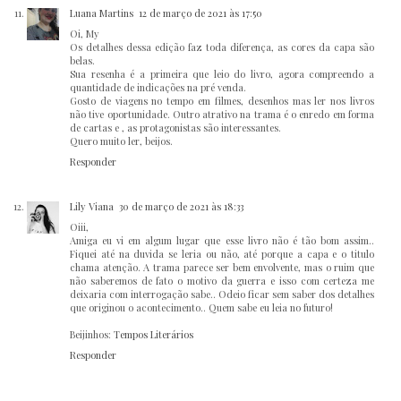
Luana Martins
12 de março de 2021 às 17:50
Oi, My
Os detalhes dessa edição faz toda diferença, as cores da capa são
belas.
Sua resenha é a primeira que leio do livro, agora compreendo a
quantidade de indicações na pré venda.
Gosto de viagens no tempo em filmes, desenhos mas ler nos livros
não tive oportunidade. Outro atrativo na trama é o enredo em forma
de cartas e , as protagonistas são interessantes.
Quero muito ler, beijos.
Responder
Lily Viana
30 de março de 2021 às 18:33
Oiii,
Amiga eu vi em algum lugar que esse livro não é tão bom assim..
Fiquei até na duvida se leria ou não, até porque a capa e o titulo
chama atenção. A trama parece ser bem envolvente, mas o ruim que
não saberemos de fato o motivo da guerra e isso com certeza me
deixaria com interrogação sabe.. Odeio ficar sem saber dos detalhes
que originou o acontecimento.. Quem sabe eu leia no futuro!
Beijinhos:
Tempos Literários
Responder