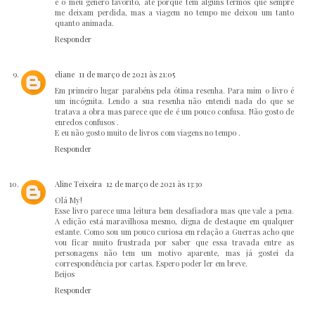
é o meu gênero favorito, até porque tem alguns termos que sempre
me deixam perdida, mas a viagem no tempo me deixou um tanto
quanto animada.
Responder
eliane
11 de março de 2021 às 21:05
Em primeiro lugar parabéns pela ótima resenha. Para mim o livro é
um incógnita. Lendo a sua resenha não entendi nada do que se
tratava a obra mas parece que ele é um pouco confusa. Não gosto de
enredos confusos .
E eu não gosto muito de livros com viagens no tempo .
Responder
Aline Teixeira
12 de março de 2021 às 13:30
Olá My!
Esse livro parece uma leitura bem desafiadora mas que vale a pena.
A edição está maravilhosa mesmo, digna de destaque em qualquer
estante. Como sou um pouco curiosa em relação a Guerras acho que
vou ficar muito frustrada por saber que essa travada entre as
personagens não tem um motivo aparente, mas já gostei da
correspondência por cartas. Espero poder ler em breve.
Beijos
Responder