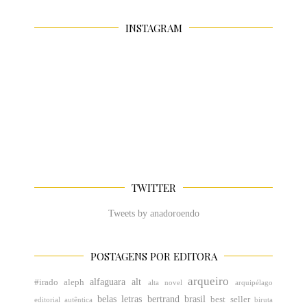
INSTAGRAM
TWITTER
Tweets by anadoroendo
POSTAGENS POR EDITORA
arqueiro
alfaguara
alt
#irado
aleph
alta novel
arquipélago
belas letras
bertrand brasil
best seller
editorial
autêntica
biruta