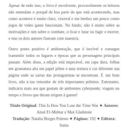
Apesar de tudo isso, o livro é envolvente, provavelmente os leitores
não entendam o porquê de boa parte do que está acontecendo, mas
como acontece é muito claro, visceral e me lembra um pouco como
jogos de video game funcionam. No fundo, não é muito sobre as
motivações e sim sobre o combate, o ficar e lutar ou fugir e morrer,
e isso os dois autores fizeram com maestria.
Outro ponto positivo é ambientação, que é incrível e consegue
transmitir todos os lugares e épocas que as personagens principais
passam. Além disso, a edição está impecável, em capa dura, folhas
em gramatura alta em papel pólen e uma textura e cor diferente nas
página onde as cartas das protagonistas se encontram. É um bom
livro, não à toa vencedor de três importantes prêmios. Entretanto,
indicaria mais aos que gostam de ambientes
cyberpunks
, viagem no
tempo e livros que deram origem à games!
Título Original:
This Is How You Lose the Time War ✦
Autores:
Amal El-Mohtar e Max Gladstone
Tradução:
Natalia Borges Polesso ✦
Páginas:
192 ✦
Editora:
Suma