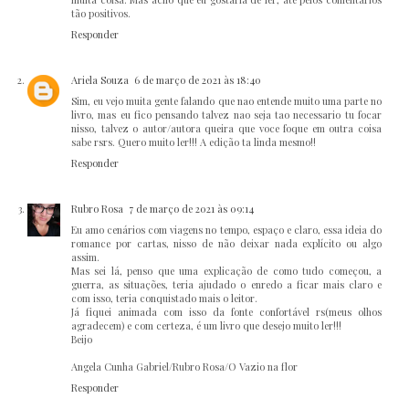
tão positivos.
Responder
Ariela Souza
6 de março de 2021 às 18:40
Sim, eu vejo muita gente falando que nao entende muito uma parte no
livro, mas eu fico pensando talvez nao seja tao necessario tu focar
nisso, talvez o autor/autora queira que voce foque em outra coisa
sabe rsrs. Quero muito ler!!! A edição ta linda mesmo!!
Responder
Rubro Rosa
7 de março de 2021 às 09:14
Eu amo cenários com viagens no tempo, espaço e claro, essa ideia do
romance por cartas, nisso de não deixar nada explícito ou algo
assim.
Mas sei lá, penso que uma explicação de como tudo começou, a
guerra, as situações, teria ajudado o enredo a ficar mais claro e
com isso, teria conquistado mais o leitor.
Já fiquei animada com isso da fonte confortável rs(meus olhos
agradecem) e com certeza, é um livro que desejo muito ler!!!
Beijo
Angela Cunha Gabriel/Rubro Rosa/O Vazio na flor
Responder