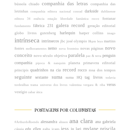
companhia das letras
bússola
chiado
companhia das
darkside
letrinhas
companhia editora nacional
conrad
dublinense
fontanar
editora 34
essência
estação liberdade
fantástica rocco
galera record
fábrica 231
geração editorial
fundamento
harlequin
globo livros
gutenberg
harper collins
imago
intrínseca
intrínsecos
jbc
josé olympio
martins
l&pm
leya
novo
nemo
fontes
novas páginas
melhoramentos
nova fronteira
conceito
paralela
penguin
novo século
objetiva
paz & terra
companhia
planeta
primavera editorial
pipoca & nanquim
record
quadrinhos na cia
rocco
principis
rosa dos tempos
seguinte
suma
sextante
tag livros
suma HQ
todavia
verus
tordesilhas
trama
universo dos livros
valentina
vergara & riba
vestígio
zahar
ática
POSTAGENS POR COLUNISTAS
ana clara
alessandra
ana gabriela
#ArthurdoRoendo
alisson
jess
mylane
priscila
edu
ellen
ju
lari
cássia
gabs
icaro